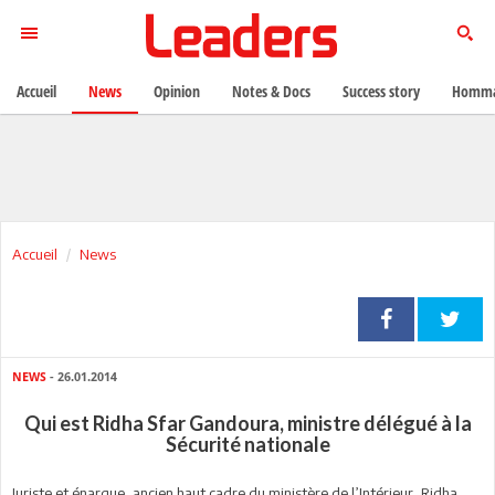
Accueil
News
Opinion
Notes & Docs
Success story
Homma
Accueil
News
NEWS
- 26.01.2014
Qui est Ridha Sfar Gandoura, ministre délégué à la
Sécurité nationale
Juriste et énarque, ancien haut cadre du ministère de l’Intérieur, Ridha