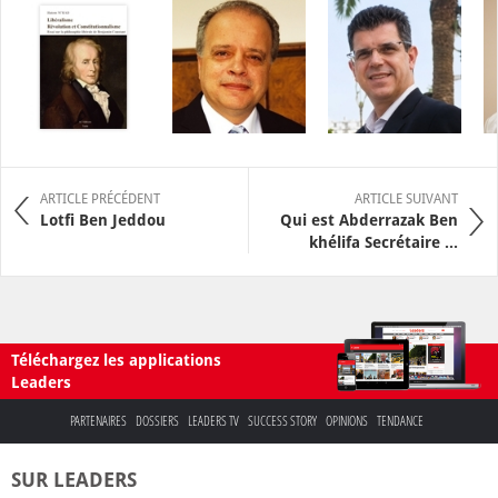
ARTICLE PRÉCÉDENT
ARTICLE SUIVANT
Lotfi Ben Jeddou
Qui est Abderrazak Ben
khélifa Secrétaire ...
Téléchargez les applications
Leaders
PARTENAIRES
DOSSIERS
LEADERS TV
SUCCESS STORY
OPINIONS
TENDANCE
SUR LEADERS