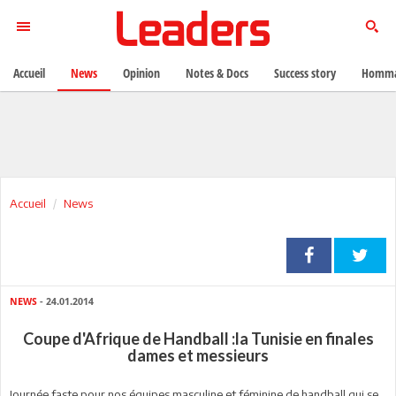
Accueil
News
Opinion
Notes & Docs
Success story
Homma
Accueil
News
NEWS
- 24.01.2014
Coupe d'Afrique de Handball :la Tunisie en finales
dames et messieurs
Journée faste pour nos équipes masculine et féminine de handball qui se