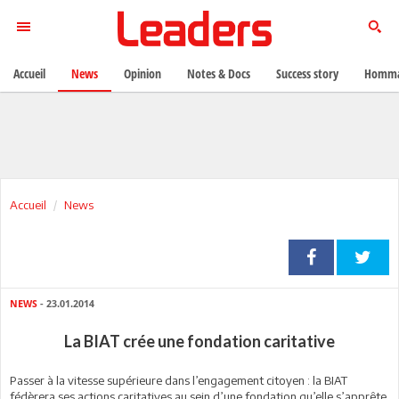
Accueil
News
Opinion
Notes & Docs
Success story
Homma
Accueil
News
NEWS
- 23.01.2014
La BIAT crée une fondation caritative
Passer à la vitesse supérieure dans l’engagement citoyen : la BIAT
fédèrera ses actions caritatives au sein d’une fondation qu’elle s’apprête