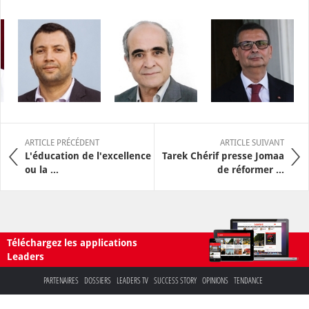
ARTICLE PRÉCÉDENT
ARTICLE SUIVANT
L'éducation de l'excellence
Tarek Chérif presse Jomaa
ou la ...
de réformer ...
Téléchargez les applications
Leaders
PARTENAIRES
DOSSIERS
LEADERS TV
SUCCESS STORY
OPINIONS
TENDANCE