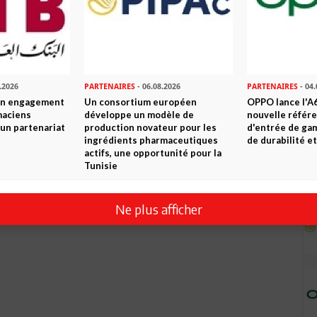
.2026
PARTENAIRES
- 06.08.2026
PARTENAIRES
- 04.
son engagement
Un consortium européen
OPPO lance l'A6
maciens
développe un modèle de
nouvelle référ
à un partenariat
production novateur pour les
d'entrée de ga
ingrédients pharmaceutiques
de durabilité et
actifs, une opportunité pour la
Tunisie
Ne plus afficher