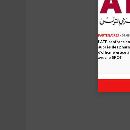
PARTENAIRES
- 07.08
L’ATB renforce 
auprès des phar
d’officine grâce 
avec le SPOT