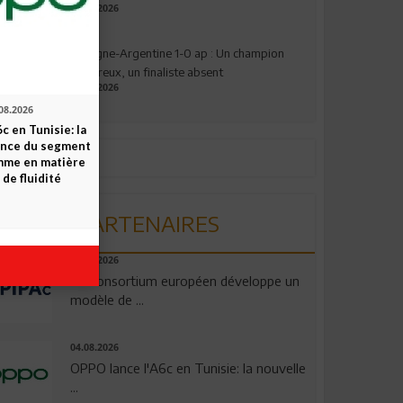
17.07.2026
Espagne-Argentine 1-0 ap : Un champion
valeureux, un finaliste absent
19.07.2026
08.2026
c en Tunisie: la
ence du segment
mme en matière
 de fluidité
PARTENAIRES
06.08.2026
Un consortium européen développe un
modèle de ...
04.08.2026
OPPO lance l'A6c en Tunisie: la nouvelle
...