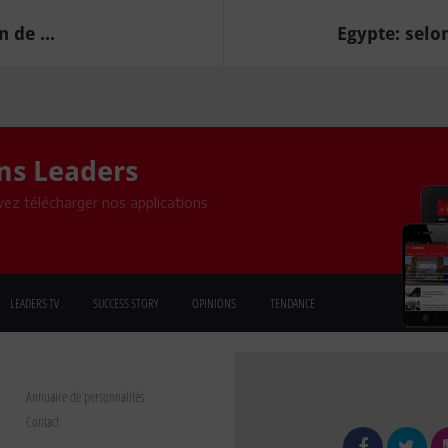
 de ...
Egypte: selo
ons Leaders
ez télécharger nos applications
LEADERS TV
SUCCESS STORY
OPINIONS
TENDANCE
Annuaire de personnalités
Contact