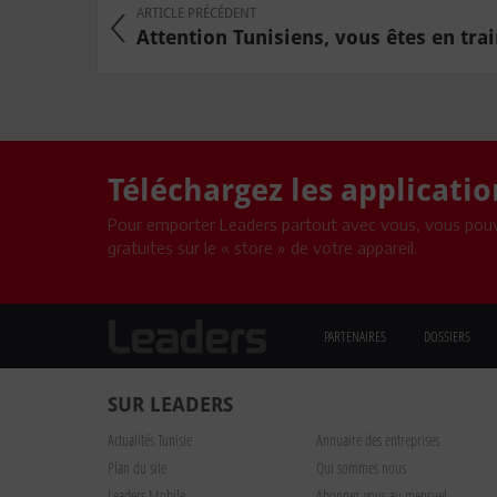
ARTICLE PRÉCÉDENT
Attention Tunisiens, vous êtes en train
Téléchargez les applicati
Pour emporter Leaders partout avec vous, vous pouv
gratuites sur le « store » de votre appareil.
PARTENAIRES
DOSSIERS
SUR LEADERS
Actualités Tunisie
Annuaire des entreprises
Plan du site
Qui sommes nous
Leaders Mobile
Abonnez-vous au mensuel