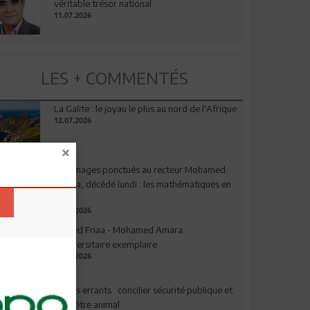
véritable trésor national
11.07.2026
LES + COMMENTÉS
La Galite : le joyau le plus au nord de l'Afrique
12.07.2026
Hommages ponctués au recteur Mohamed
Amara, décédé lundi : les mathématiques en
deuil
03.08.2026
Ahmed Friaa - Mohamed Amara:
l’Universitaire exemplaire
04.08.2026
Chiens errants : concilier sécurité publique et
bien-être animal