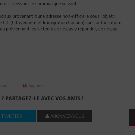
venir ci-dessous le communiqué suivant :
ciaux provenant d'une adresse non-officielle sous l'objet :
IC (Citoyenneté et Immigration Canada) sans autorisation.
da préviennent les lecteurs de ne pas y répondre, de ne pas
n ami
Imprimer
 ? PARTAGEZ-LE AVEC VOS AMIS !
TWEETER
ABONNEZ-VOUS