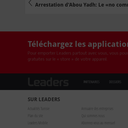
Arrestation d'Abou Yadh: Le «no comm
Téléchargez les applicati
Pour emporter Leaders partout avec vous, vous pouv
gratuites sur le « store » de votre appareil.
PARTENAIRES
DOSSIERS
SUR LEADERS
Actualités Tunisie
Annuaire des entreprises
Plan du site
Qui sommes nous
Leaders Mobile
Abonnez-vous au mensuel