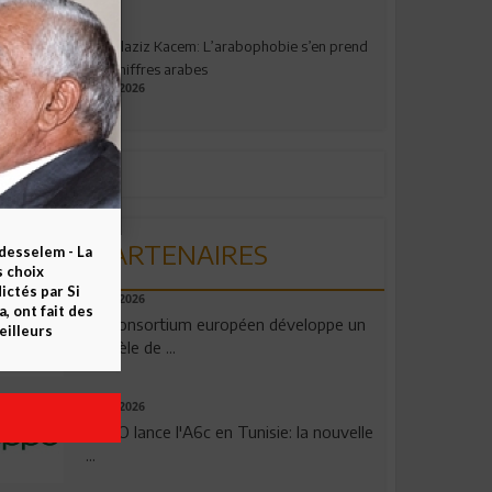
Abdelaziz Kacem: L’arabophobie s’en prend
aux chiffres arabes
09.07.2026
PARTENAIRES
esselem - La
s choix
ctés par Si
06.08.2026
 ont fait des
Un consortium européen développe un
eilleurs
modèle de ...
04.08.2026
OPPO lance l'A6c en Tunisie: la nouvelle
...