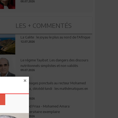
08.07.2026
LES + COMMENTÉS
La Galite : le joyau le plus au nord de l'Afrique
12.07.2026
Le régime Tayibat: Les dangers des discours
nutritionnels simplistes et non validés
09.07.2026
Hommages ponctués au recteur Mohamed
Amara, décédé lundi : les mathématiques en
deuil
03.08.2026
Ahmed Friaa - Mohamed Amara:
l’Universitaire exemplaire
04.08.2026