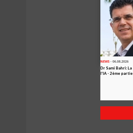
NEWS
- 06.08.2026
Dr Sami Bahri: La
l'IA - 2ème partie