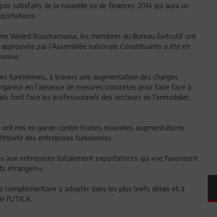
s satisfaits de la nouvelle loi de finances 2014 qui aura un
xportations.
 Mme Wided Bouchamaoui, les membres du Bureau Exécutif ont
es approuvée par l’Assemblée nationale Constituante a été en
unisie.
rises tunisiennes, à travers une augmentation des charges
rganisé en l’absence de mesures concrètes pour faire face à
ls font face les professionnels des secteurs de l’immobilier,
A ont mis en garde contre toutes nouvelles augmentations
étitivité des entreprises tunisiennes.
ves aux entreprises totalement exportatrices qui «ne favorisent
ts étrangers».
ces complémentaire à adopter dans les plus brefs délais et à
de l'UTICA.