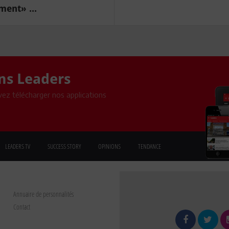
ent» ...
ons Leaders
ez télécharger nos applications
LEADERS TV
SUCCESS STORY
OPINIONS
TENDANCE
Annuaire de personnalités
Contact