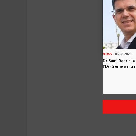
NEWS
- 06.08.2026
Dr Sami Bahri: La
l'IA - 2ème partie