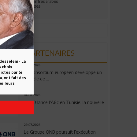
aux chiffres arabes
09.07.2026
PARTENAIRES
esselem - La
06.08.2026
s choix
Un consortium européen développe un
ctés par Si
 ont fait des
modèle de ...
eilleurs
04.08.2026
OPPO lance l'A6c en Tunisie: la nouvelle
...
29.07.2026
Le Groupe QNB poursuit l’exécution