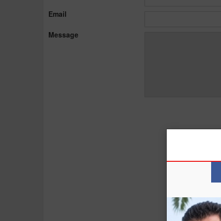
Email
Message