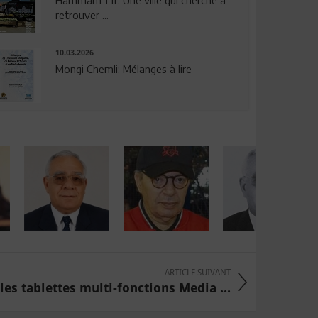
Hammam-Lif: Une ville qui cherche à
retrouver ...
10.03.2026
Mongi Chemli: Mélanges à lire
ARTICLE SUIVANT
es tablettes multi-fonctions Media ...