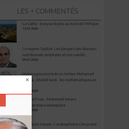
LES + COMMENTÉS
La Galite : le joyau le plus au nord de l'Afrique
12.07.2026
Le régime Tayibat: Les dangers des discours
nutritionnels simplistes et non validés
09.07.2026
Hommages ponctués au recteur Mohamed
Amara, décédé lundi : les mathématiques en
deuil
03.08.2026
Ahmed Friaa - Mohamed Amara:
l’Universitaire exemplaire
04.08.2026
Abdelaziz Kacem: L’arabophobie s’en prend