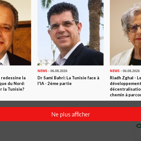
is actuellement je pense qu'il n'est pas prioritaire devant les
r développer l'économie des régions intérieures et relier la
érie et la Lybie (échange économique, développement
pement comprendra que le problème de sureffectif sur les routes
ures routières mais bien à un problème de transports en
iniment à augmenter, donc si vous mettez pas de métros ou
les gens achèteront encore et encore des voitures pour
NEWS
- 06.08.2026
NEWS
- 06.08.2026
 redessine la
Dr Sami Bahri: La Tunisie face à
Riadh Zghal - L
ique du Nord:
l'IA - 2ème partie
développement:
 la Tunisie?
décentralisatio
chemin à parcou
Ne plus afficher