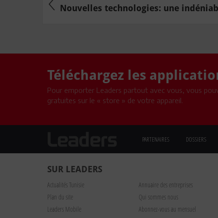
Nouvelles technologies: une indéniabl
Téléchargez les applicati
Pour emporter Leaders partout avec vous, vous pouv
gratuites sur le « store » de votre appareil.
PARTENAIRES
DOSSIERS
SUR LEADERS
Actualités Tunisie
Annuaire des entreprises
Plan du site
Qui sommes nous
Leaders Mobile
Abonnez-vous au mensuel