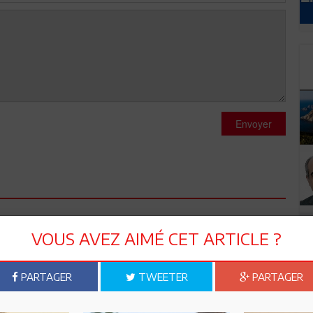
Envoyer
tructures de la capitale seront transférés à l'intérieur ce qui
VOUS AVEZ AIMÉ CET ARTICLE ?
es de l'intérieur moribondes, SNCFT à Kala Sghira, Tunis Air à
, ford,toyota....) à Kairouan,artisanat et tourisme à
 ressortir et embellir ses sites historique et devenir une ville
PARTAGER
TWEETER
PARTAGER