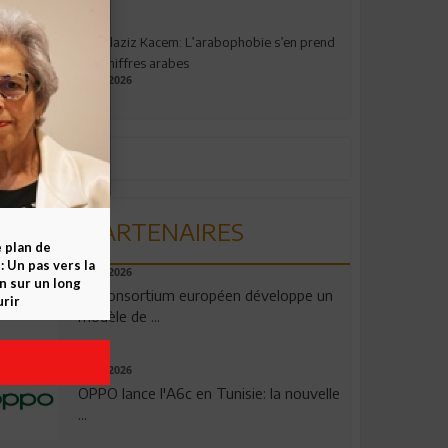
Abdelaziz Kacem: L’arabophobie s’en prend
aux chiffres arabes
09.07.2026
PARTENAIRES
e plan de
 Un pas vers la
06.08.2026
n sur un long
Un consortium européen développe un
rir
modèle de ...
04.08.2026
OPPO lance l'A6c en Tunisie: la nouvelle
...