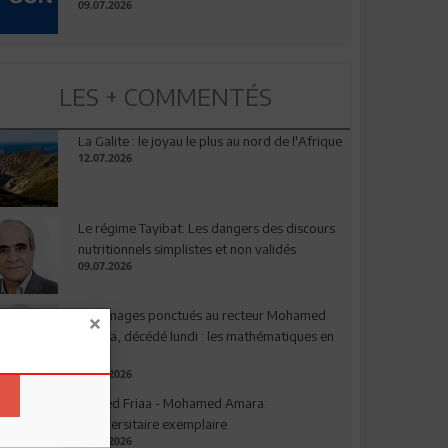
09.07.2026
LES + COMMENTÉS
La Galite : le joyau le plus au nord de l'Afrique
12.07.2026
Le régime Tayibat: Les dangers des discours
nutritionnels simplistes et non validés
09.07.2026
Hommages ponctués au recteur Mohamed
Amara, décédé lundi : les mathématiques en
deuil
03.08.2026
Ahmed Friaa - Mohamed Amara:
l’Universitaire exemplaire
04.08.2026