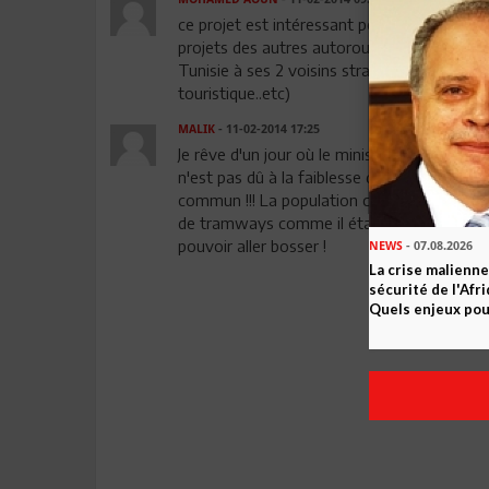
ce projet est intéressant pour la capitale,ma
projets des autres autoroutes projetées pou
Tunisie à ses 2 voisins stratégiques l'Alg
touristique..etc)
MALIK
- 11-02-2014 17:25
Je rêve d'un jour où le ministère de l'équi
n'est pas dû à la faiblesse des infrastruct
commun !!! La population continuera indéf
de tramways comme il était prévu au Lac, 
pouvoir aller bosser !
NEWS
- 07.08.2026
La crise malienne
sécurité de l'Afr
Quels enjeux pour