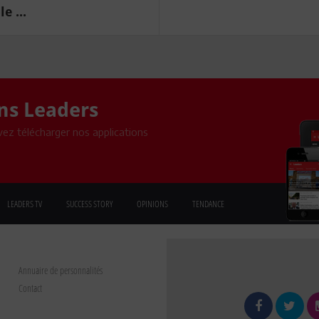
e ...
ons Leaders
ez télécharger nos applications
LEADERS TV
SUCCESS STORY
OPINIONS
TENDANCE
Annuaire de personnalités
Contact