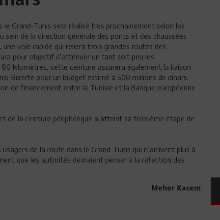
s le Grand-Tunis sera réalisé très prochainement selon les
au sein de la direction générale des ponts et des chaussées
 une voie rapide qui reliera trois grandes routes des
ra pour objectif d’atténuer un tant soit peu les
80 kilomètres, cette ceinture assurera également la liaison
nis-Bizerte pour un budget estimé à 500 millions de dinars.
ion de financement entre la Tunisie et la Banque européenne
jet de la ceinture périphérique a atteint sa troisième étape de
s usagers de la route dans le Grand-Tunis qui n’arrivent plus à
ement que les autorités devraient penser à la réfection des
Meher Kacem