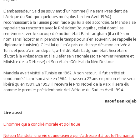
L’ambassadeur Saïd se souvient d’un homme (il ne sera Président de
l’Afrique du Sud que quelques mois plus tard en Avril 1994)
reconnaissant à la Tunisie pour l’aide qui lui a été accordée. Si Mandela se
rappelait sa rencontre avec le Président Bourguiba, celui dont il se
remémore avec beaucoup d’émotion était Bahi Ladgham (il a cité son
nom sans l’écorcher ni prendre le temps pour s’en souvenir, se rappelle le
diplomate tunisien). C’est lui qui m’a pris en charge dès mon arrivée à
Tunis et jusqu’à mon départ, a-t-il dit. Bahi Ladgham était Secrétaire
d’Etat à la Présidence et à la Défense Nationale (soit Premier Ministre et
Ministre de la Défense) et Secrétaire Général du Néo Destour.
Mandela avait visité la Tunisie en 1962. A son retour, il fut arrêté et
condamné à la prison à vie en 1964. Il passera 27 ans en prison et ne sera
libéré qu’en 1991. En 1993, il recevra le Prix Nobel de la Paix. Il sera élu
comme le premier président noir de l’Afrique du Sud en Avril 1994.
Raouf Ben Rejeb
Lire aussi
L'homme qui a concilié morale et politique
Nelson Mandela: une vie et une œuvre qui s'adressent à toute l'humanité