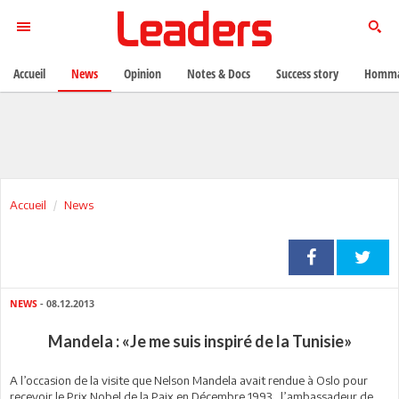
Accueil
News
Opinion
Notes & Docs
Success story
Homma
Accueil
News
NEWS
- 08.12.2013
Mandela : «Je me suis inspiré de la Tunisie»
A l’occasion de la visite que Nelson Mandela avait rendue à Oslo pour
recevoir le Prix Nobel de la Paix en Décembre 1993, l’ambassadeur de