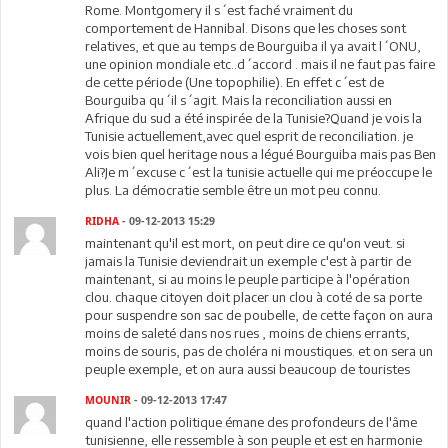
Rome. Montgomery il s´est faché vraiment du
comportement de Hannibal. Disons que les choses sont
relatives, et que au temps de Bourguiba il ya avait l´ONU,
une opinion mondiale etc..d´accord . mais il ne faut pas faire
de cette période (Une topophilie). En effet c´est de
Bourguiba qu´il s´agit. Mais la reconciliation aussi en
Afrique du sud a été inspirée de la Tunisie?Quand je vois la
Tunisie actuellement,avec quel esprit de reconciliation. je
vois bien quel heritage nous a légué Bourguiba mais pas Ben
Ali?Je m´excuse c´est la tunisie actuelle qui me préoccupe le
plus. La démocratie semble être un mot peu connu.
RIDHA
- 09-12-2013 15:29
maintenant qu'il est mort, on peut dire ce qu'on veut. si
jamais la Tunisie deviendrait un exemple c'est à partir de
maintenant, si au moins le peuple participe à l'opération
clou. chaque citoyen doit placer un clou à coté de sa porte
pour suspendre son sac de poubelle, de cette façon on aura
moins de saleté dans nos rues , moins de chiens errants,
moins de souris, pas de choléra ni moustiques. et on sera un
peuple exemple, et on aura aussi beaucoup de touristes
MOUNIR
- 09-12-2013 17:47
quand l'action politique émane des profondeurs de l'âme
tunisienne, elle ressemble à son peuple et est en harmonie