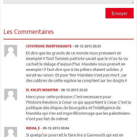
Envoyer
Les Commentaires
CITOYENNE INDÉPENDANTE
- 08-12-2013 20:23
Et dire que les grands de ce monde nous prenaient en
exemple! !! Tout Tunisien patriote savait que le m'as-tu-vu
cachait le deluge d'aujourd'hui. Mandela nous prenait en
exemple ! Il faut dire que si les pilliers étaient solides ,il
aurait eu raison. Et pour finir Mandela n'est pas mort ,car
des calibres de cette espèce se comptent sur les doigts !!
EL KHLIFI MOKHTAR
- 08-12-2013 22:22
Merci pour cette précision.C'est necessaire pour
l'histoire.Rendons à Cesar ce qui appartient à Cesar.C'est la
politique des étapes de Bourguiba et l'intelligence de
Mandela qui s'en est inspiré!Dommage que les palestiniens
n'ont pas fait de même!.
RIDHA_E
- 09-12-2013 00:04
Si quelqu'un pourrait le faire lire à Gannouchi qui est en