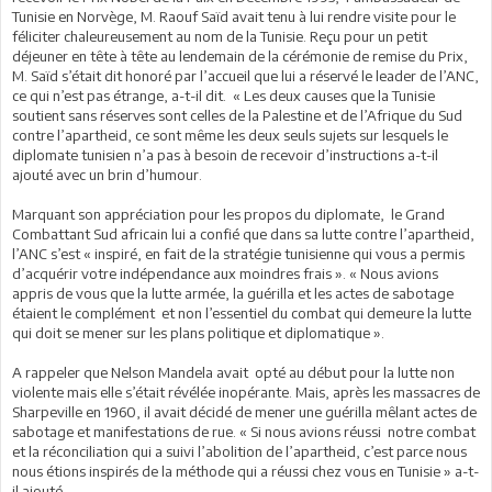
Tunisie en Norvège, M. Raouf Saïd avait tenu à lui rendre visite pour le
féliciter chaleureusement au nom de la Tunisie. Reçu pour un petit
déjeuner en tête à tête au lendemain de la cérémonie de remise du Prix,
M. Saïd s’était dit honoré par l’accueil que lui a réservé le leader de l’ANC,
ce qui n’est pas étrange, a-t-il dit. « Les deux causes que la Tunisie
soutient sans réserves sont celles de la Palestine et de l’Afrique du Sud
contre l’apartheid, ce sont même les deux seuls sujets sur lesquels le
diplomate tunisien n’a pas à besoin de recevoir d’instructions a-t-il
ajouté avec un brin d’humour.
Marquant son appréciation pour les propos du diplomate, le Grand
Combattant Sud africain lui a confié que dans sa lutte contre l’apartheid,
l’ANC s’est « inspiré, en fait de la stratégie tunisienne qui vous a permis
d’acquérir votre indépendance aux moindres frais ». « Nous avions
appris de vous que la lutte armée, la guérilla et les actes de sabotage
étaient le complément et non l’essentiel du combat qui demeure la lutte
qui doit se mener sur les plans politique et diplomatique ».
A rappeler que Nelson Mandela avait opté au début pour la lutte non
violente mais elle s’était révélée inopérante. Mais, après les massacres de
Sharpeville en 1960, il avait décidé de mener une guérilla mêlant actes de
sabotage et manifestations de rue. « Si nous avions réussi notre combat
et la réconciliation qui a suivi l’abolition de l’apartheid, c’est parce nous
nous étions inspirés de la méthode qui a réussi chez vous en Tunisie » a-t-
il ajouté.