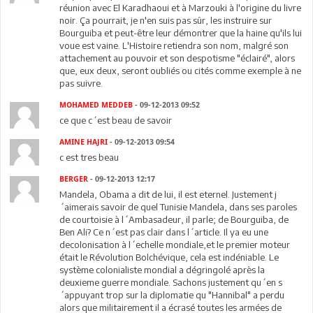
réunion avec El Karadhaoui et à Marzouki à l'origine du livre
noir. Ça pourrait, je n'en suis pas sûr, les instruire sur
Bourguiba et peut-être leur démontrer que la haine qu'ils lui
voue est vaine. L'Histoire retiendra son nom, malgré son
attachement au pouvoir et son despotisme "éclairé", alors
que, eux deux, seront oubliés ou cités comme exemple à ne
pas suivre.
MOHAMED MEDDEB
- 09-12-2013 09:52
ce que c´est beau de savoir
AMINE HAJRI
- 09-12-2013 09:54
c est tres beau
BERGER
- 09-12-2013 12:17
Mandela, Obama a dit de lui, il est eternel. Justement j
´aimerais savoir de quel Tunisie Mandela, dans ses paroles
de courtoisie à l´Ambasadeur, il parle; de Bourguiba, de
Ben Ali? Ce n´est pas clair dans l´article. Il ya eu une
decolonisation à l´echelle mondiale,et le premier moteur
était le Révolution Bolchévique, cela est indéniable. Le
système colonialiste mondial a dégringolé après la
deuxieme guerre mondiale. Sachons justement qu´en s
´appuyant trop sur la diplomatie qu "Hannibal" a perdu
alors que militairement il a écrasé toutes les armées de