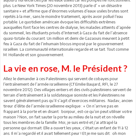
aujourd’hui encerclés par les eaux usées car les pompes ne fonctionnent
plus. Le New York Times (20 novembre 2013) parle d’ « un désastre
sanitaire » et affirme que d’énormes volumes d’eaux usées brutes sont
rejetés à la mer, sans le moindre traitement, après avoir pollué l’eau
potable. Le quotidien américain évoque les difficultés extrêmes
auxquelles font face les centres de dialyse, les malades atteints d’apnée
du sommeil, les étudiants privés d’Internet à Gaza du fait de l’absence
quasi-totale du courant. Un million et demi de Gazaouis meurent à petit
feu à Gaza du fait de l’inhumain blocus imposé par le gouvernement
israélien. La communauté internationale regarde et se tait. Tout comme
M. Hollande et son gouvernement.
La vie en rose, M. le Président ?
Allez le demander à ces Palestiniens qui servent de cobayes pour
l’entraînement de l’armée israélienne (Cf Emilie Baujard, RFI, le 27
novembre 2012). Des villages entiers et des civils palestiniens servent de
terrain d’entraînement à la soldatesque sioniste et les Palestiniens ne
savent généralement pas qu’il s’agit d’exercices militaires. Nadav, ancien
tireur d’élite de l’armée israélienne explique : « On n’arrive pas en
frappant à la porte et en disant : bonjour, est-ce qu’on peut utiliser votre
maison ? Non, on fait sauter la porte au milieu de la nuit et on réveille
tous les membres de la famille. Moi, je suis entré et j’ai attrapé la
personne qui dormait. Elle a ouvert les yeux, c’était un enfant de 11 à 12
ans. Il m’a regardé et il avait tellement peur ! Et je me suis dit : oh mon