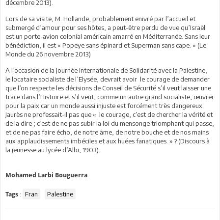
décembre 2013).
Lors de sa visite, M. Hollande, probablement enivré par l’accueil et
submergé d’amour pour ses hôtes, a peut-être perdu de vue qu’Israël
est un porte-avion colonial américain amarré en Méditerranée. Sans leur
bénédiction, il est « Popeye sans épinard et Superman sans cape. » (Le
Monde du 26 novembre 2013)
A l’occasion de la Journée Internationale de Solidarité avec la Palestine,
le locataire socialiste de l’Elysée, devrait avoir le courage de demander
que l’on respecte les décisions de Conseil de Sécurité s’il veut laisser une
trace dans l’Histoire et s’il veut, comme un autre grand socialiste, œuvrer
pour la paix car un monde aussi injuste est forcément très dangereux.
Jaurès ne professait-il pas que « le courage, c’est de chercher la vérité et
de la dire ; c’est de ne pas subir la loi du mensonge triomphant qui passe,
et de ne pas faire écho, de notre âme, de notre bouche et de nos mains
aux applaudissements imbéciles et aux huées fanatiques. » ? (Discours à
la jeunesse au lycée d’Albi, 1903).
Mohamed Larbi Bouguerra
:
Fran
Palestine
Tags