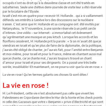
occupés n’ont eu droit qu’à la deuxième classe et ont été traités en
subalternes. Seule une chétive demi-journée de visite leur a été réservée
par le locataire de l’Elysée.
Israël s’est mis en quatre pour recevoir M. Hollande… qui a si vaillamment
défendu ses intérêts à Genève lors des discussions sur le nucléaire
iranien. C’est ainsi que M. Hollande et sa compagne ont été invités par
Netanyahou, le 17 novembre, à une soirée réservée à un petit cercle
d’intimes. Une vidéo – sur Internet - a immortalisé cet évènement
qu’agrémentait une musique un peu kitsch. Lorsque les accords et les
flonflons cessèrent, M. Hollande prit la parole : « Si on m’avait dit que je
viendrais en Israël et qu’en plus de faire de la diplomatie, de la politique,
j’aurais été obligé de chanter, je l’aurais fait, pour l’amitié entre Benjamin
et moi-même, pour Israël et pour la France, même en chantant aussi mal
que je chante, car je chante mal, j’aurais toujours trouvé un chant
d’amour pour Israël et pour ses dirigeants. On a passé une très belle
soirée, inoubliable ! Et maintenant, on ne pourra voir que la vie en rose. »
La vie en rose ! Qu’en termes galants ces choses-là sont dites !
La vie en rose !
M. Le Président, cette vie n’est absolument pas celle que vivent les
Palestiniens en Cisjordanie derrière le Mur de la honte et les check points
ni celle des Gazaouis que votre « Benjamin » prive d’électricité et qui sont