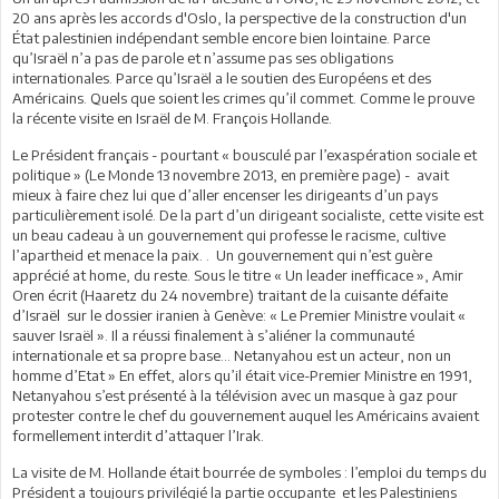
20 ans après les accords d'Oslo, la perspective de la construction d'un
État palestinien indépendant semble encore bien lointaine. Parce
qu’Israël n’a pas de parole et n’assume pas ses obligations
internationales. Parce qu’Israël a le soutien des Européens et des
Américains. Quels que soient les crimes qu’il commet. Comme le prouve
la récente visite en Israël de M. François Hollande.
Le Président français - pourtant « bousculé par l’exaspération sociale et
politique » (Le Monde 13 novembre 2013, en première page) - avait
mieux à faire chez lui que d’aller encenser les dirigeants d’un pays
particulièrement isolé. De la part d’un dirigeant socialiste, cette visite est
un beau cadeau à un gouvernement qui professe le racisme, cultive
l’apartheid et menace la paix. . Un gouvernement qui n’est guère
apprécié at home, du reste. Sous le titre « Un leader inefficace », Amir
Oren écrit (Haaretz du 24 novembre) traitant de la cuisante défaite
d’Israël sur le dossier iranien à Genève: « Le Premier Ministre voulait «
sauver Israël ». Il a réussi finalement à s’aliéner la communauté
internationale et sa propre base… Netanyahou est un acteur, non un
homme d’Etat » En effet, alors qu’il était vice-Premier Ministre en 1991,
Netanyahou s’est présenté à la télévision avec un masque à gaz pour
protester contre le chef du gouvernement auquel les Américains avaient
formellement interdit d’attaquer l’Irak.
La visite de M. Hollande était bourrée de symboles : l’emploi du temps du
Président a toujours privilégié la partie occupante et les Palestiniens