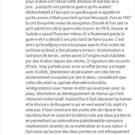
pays arabes ont refusé cette décision et mal leur en a
pris....puisqu'ils ont perdu la guerre qu'ils avaient
déclenchée(et à l'époque ce que Bouguerra appelle un
porte-avions n'était pourtant qu'une felouque). Puis en 1967
ils ont bloqué les voies de navigation d'Israël et l'on sait ce
qu'il advint lors de la guerre des 6 jours. En 1973, Anouar el
Sadate a sauvé l'honneur même s'il a finalement perdu la
guerre et il a décidé 5 ans plus tard de faire la paix. C'est
alors qu'Israël(pays microscopique auprès d'un océan de
surfaces arabes) a fait plusieurs erreurs: 1/colonisation à
outrance de terres, certes juives à l'origine mais habitées
par des Arabes depuis des siècles, 2/ signature des accords
d'Oslo, trop partiels pour avoir un effet (erreur partagée
avec Arafat), 3/extension de Jerusalem vers des terres
anciennement occupées par des Arabes, considérant que
cette ville etait sa capitale éternelle indivisible,
4/négociations avec Yasser Arafat qui avait peur pour sa
peau, 5/incitation au développement du Hamas qui s'est
retourné contre Israêl. Aujourd'hui il faut dépasser les haines
et le discours de Bouguerra qui se veut expert du sujet n'y
aide pas. Il faut construire des ponts afin de réparer les
injustices tout en assurant la démocratie aux deux parties et
en permettant au nationalisme palestinien(de naissance
relativement récente) de se matérialiser en à une nation. Il
faut aussi qu'aucune des deux parties ne soit ethniquement