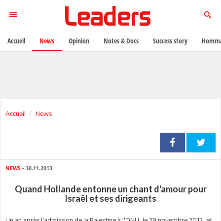
Accueil
News
Opinion
Notes & Docs
Success story
Homma
Accueil
News
NEWS
- 30.11.2013
Quand Hollande entonne un chant d'amour pour
Israël et ses dirigeants
Un an après l'admission de la Palestine à l'ONU, le 29 novembre 2012, et