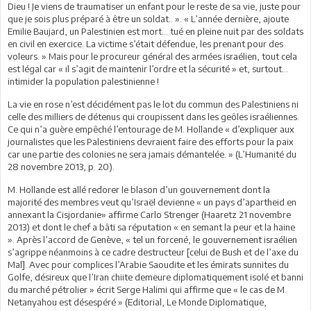
Dieu ! Je viens de traumatiser un enfant pour le reste de sa vie, juste pour
que je sois plus préparé à être un soldat.. ». « L’année dernière, ajoute
Emilie Baujard, un Palestinien est mort… tué en pleine nuit par des soldats
en civil en exercice. La victime s’était défendue, les prenant pour des
voleurs. » Mais pour le procureur général des armées israélien, tout cela
est légal car « il s’agit de maintenir l’ordre et la sécurité » et, surtout…
intimider la population palestinienne !
La vie en rose n’est décidément pas le lot du commun des Palestiniens ni
celle des milliers de détenus qui croupissent dans les geôles israéliennes.
Ce qui n’a guère empêché l’entourage de M. Hollande « d’expliquer aux
journalistes que les Palestiniens devraient faire des efforts pour la paix
car une partie des colonies ne sera jamais démantelée. » (L’Humanité du
28 novembre 2013, p. 20).
M. Hollande est allé redorer le blason d’un gouvernement dont la
majorité des membres veut qu’Israël devienne « un pays d’apartheid en
annexant la Cisjordanie» affirme Carlo Strenger (Haaretz 21 novembre
2013) et dont le chef a bâti sa réputation « en semant la peur et la haine
». Après l’accord de Genève, « tel un forcené, le gouvernement israélien
s’agrippe néanmoins à ce cadre destructeur [celui de Bush et de l’axe du
Mal]. Avec pour complices l’Arabie Saoudite et les émirats sunnites du
Golfe, désireux que l’Iran chiite demeure diplomatiquement isolé et banni
du marché pétrolier » écrit Serge Halimi qui affirme que « le cas de M.
Netanyahou est désespéré » (Editorial, Le Monde Diplomatique,