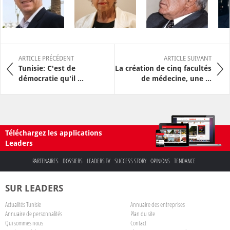
ARTICLE PRÉCÉDENT
ARTICLE SUIVANT
Tunisie: C'est de
La création de cinq facultés
démocratie qu'il ...
de médecine, une ...
Téléchargez les applications
Leaders
PARTENAIRES
DOSSIERS
LEADERS TV
SUCCESS STORY
OPINIONS
TENDANCE
SUR LEADERS
Actualités Tunisie
Annuaire des entreprises
Annuaire de personnalités
Plan du site
Qui sommes nous
Contact