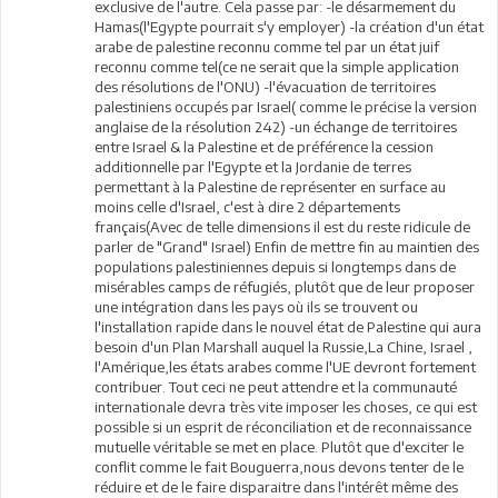
exclusive de l'autre. Cela passe par: -le désarmement du
Hamas(l'Egypte pourrait s'y employer) -la création d'un état
arabe de palestine reconnu comme tel par un état juif
reconnu comme tel(ce ne serait que la simple application
des résolutions de l'ONU) -l'évacuation de territoires
palestiniens occupés par Israel( comme le précise la version
anglaise de la résolution 242) -un échange de territoires
entre Israel & la Palestine et de préférence la cession
additionnelle par l'Egypte et la Jordanie de terres
permettant à la Palestine de représenter en surface au
moins celle d'Israel, c'est à dire 2 départements
français(Avec de telle dimensions il est du reste ridicule de
parler de "Grand" Israel) Enfin de mettre fin au maintien des
populations palestiniennes depuis si longtemps dans de
misérables camps de réfugiés, plutôt que de leur proposer
une intégration dans les pays où ils se trouvent ou
l'installation rapide dans le nouvel état de Palestine qui aura
besoin d'un Plan Marshall auquel la Russie,La Chine, Israel ,
l'Amérique,les états arabes comme l'UE devront fortement
contribuer. Tout ceci ne peut attendre et la communauté
internationale devra très vite imposer les choses, ce qui est
possible si un esprit de réconciliation et de reconnaissance
mutuelle véritable se met en place. Plutôt que d'exciter le
conflit comme le fait Bouguerra,nous devons tenter de le
réduire et de le faire disparaitre dans l'intérêt même des