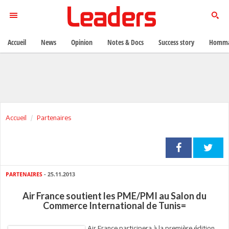
Accueil
News
Opinion
Notes & Docs
Success story
Homma
Accueil
Partenaires
PARTENAIRES
- 25.11.2013
Air France soutient les PME/PMI au Salon du
Commerce International de Tunis=
Air France participera à la première édition