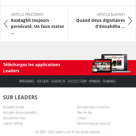
ARTICLE PRÉCÉDENT
ARTICLE SUIVANT
Kazdaghli toujours
Quand deux dignitaires
persécuté: Un faux statut
d'Ennahdha ...
...
Téléchargez les applications
Leaders
PARTENAIRES
DOSSIERS
LEADERS TV
SUCCESS STORY
OPINIONS
TENDANCE
SUR LEADERS
Actualités Tunisie
Annuaire des entreprises
Annuaire de personnalités
Plan du site
Qui sommes nous
Contact
Leaders Mobile
Abonnez-vous au mensuel
© 2009 - 2026 Leaders.com.tn Tous droits réservés.