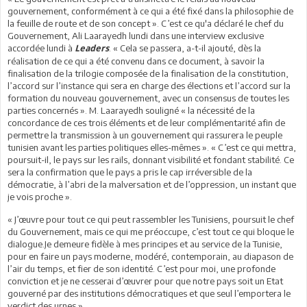
gouvernement, conformément à ce qui a été fixé dans la philosophie de
la feuille de route et de son concept ». C’est ce qu'a déclaré le chef du
Gouvernement, Ali Laarayedh lundi dans une interview exclusive
accordée lundi à
. « Cela se passera, a-t-il ajouté, dès la
Leaders
réalisation de ce qui a été convenu dans ce document, à savoir la
finalisation de la trilogie composée de la finalisation de la constitution,
l’accord sur l’instance qui sera en charge des élections et l’accord sur la
formation du nouveau gouvernement, avec un consensus de toutes les
parties concernés ». M. Laarayedh souligné « la nécessité de la
concordance de ces trois éléments et de leur complémentarité afin de
permettre la transmission à un gouvernement qui rassurera le peuple
tunisien avant les parties politiques elles-mêmes ». « C’est ce qui mettra,
poursuit-il, le pays sur les rails, donnant visibilité et fondant stabilité. Ce
sera la confirmation que le pays a pris le cap irréversible de la
démocratie, à l’abri de la malversation et de l’oppression, un instant que
je vois proche ».
« J’œuvre pour tout ce qui peut rassembler les Tunisiens, poursuit le chef
du Gouvernement, mais ce qui me préoccupe, c’est tout ce qui bloque le
dialogue.Je demeure fidèle à mes principes et au service de la Tunisie,
pour en faire un pays moderne, modéré, contemporain, au diapason de
l’air du temps, et fier de son identité. C’est pour moi, une profonde
conviction et je ne cesserai d’œuvrer pour que notre pays soit un Etat
gouverné par des institutions démocratiques et que seul l’emportera le
verdict des urnes ».