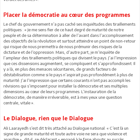
P
lacer la démocratie au cœur des programmes
Le chef du gouvernement n’a pas caché ses inquiétudes des tiraillements
politiques : « Je me sens fier de ce haut degré de maturité de notre
peuple et de sa détermination à aller de l’avant dans l’accomplissement
des objectifs de la révolution et surtout atteindre un point de non-retour
qui risque de nous prermettra de nous prémunir des risques de la
dictature et de l’oppression. Mais, d’autre part, je m’inquiète de
l’ampleur des tiraillements politiques qui divisent le pays. J’ai l’impression
que ces dissensions augmentent, se compliquent et s’approfondissent. Il
y a là, en plus des menaces sécuritaires, de grands facteurs de
déstabilisation comme si le pays n’aspirait pas profondément à plus de
maturité. J’ai l’impression que certains courants n’ont pas accompli les
révisions qui s’imposent pour installer la démocratie et ses multiples
dimensions au cœur de leurs programmes. L’instauration de la
démocratie, de manière irréversible, est à mes yeux une question
centrale, vitale ».
Le Dialogue, rien que le Dialogue
Ali Laarayedh s’est dit très attaché au Dialogue national. « C’est là un
signe de grande maturité et toute autre voie ne sera que violence et
anarchie », dit-il, se déclarant « engagé à le faire aboutir au succès