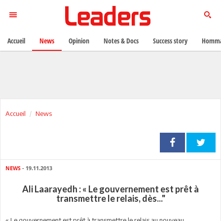
Accueil
News
Opinion
Notes & Docs
Success story
Homma
Accueil
News
NEWS
- 19.11.2013
Ali Laarayedh : « Le gouvernement est prêt à
transmettre le relais, dès..."
« Le gouvernement est prêt à transmettre le relais au nouveau