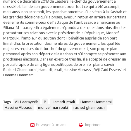
numéro de décembre 2013 de Leaders, le chef du gouvernement a
dressé le bilan de son gouvernement pour tout ce qui a été accompli,
mais aussi non accompli, les grands moments qu’il a vécus à la Kasbah et
les grandes décisions qu’il a prises, avec un retour en arrière sur certains
évènements comme ceux de l’attaque de l’ambassade américaine ou
Siliana. M. Laarayedh a également répondu à des questions plus directes
portant sur ses relations avec le président de la République, Moncef
Marzouki, l'ampleur du soutien dont il bénéficie auprès de son part
Ennahdha, la prestation des membres du gouvernement, les qualités
majeures requises du futur chef du gouvernement, son propre plan
personnel après son départ de la Kasbah et s’il compte se présenter aux
prochaines élections. Dans un exercice très fin, il a accepté de dresser un
portrait rapide de cinq figures politiques de premier plan à savoir
Rached Ghannouchi, Hamadi Jebali, Hassine Abbassi, Béji Caïd Essebsi et
Hamma Hammami.
:
Ali Laarayedh
B
Hamadi Jebali
Hamma Hammami
Tags
Hassine Abbassi
moncef marzouki
rached ghannouchi
Envoyer à un ami
Imprimer