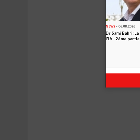
NEWS
- 06.08.2026
Dr Sami Bahri: La
l'IA - 2ème partie