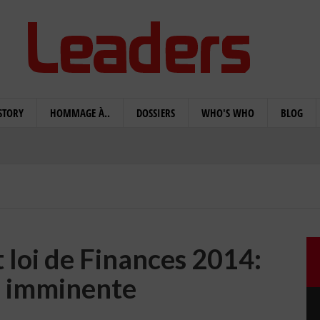
STORY
HOMMAGE À..
DOSSIERS
WHO'S WHO
BLOG
t loi de Finances 2014:
n imminente