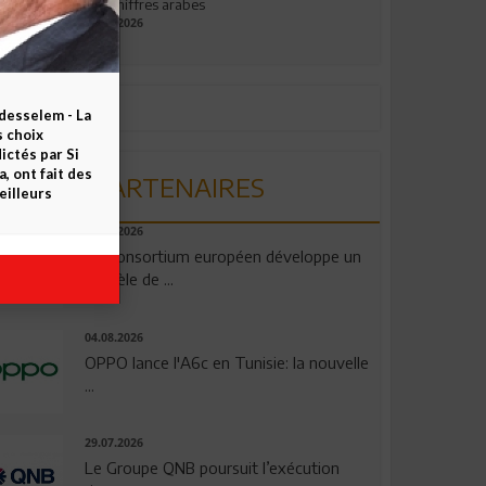
aux chiffres arabes
09.07.2026
esselem - La
s choix
ctés par Si
 ont fait des
PARTENAIRES
eilleurs
06.08.2026
Un consortium européen développe un
modèle de ...
04.08.2026
OPPO lance l'A6c en Tunisie: la nouvelle
...
29.07.2026
Le Groupe QNB poursuit l’exécution