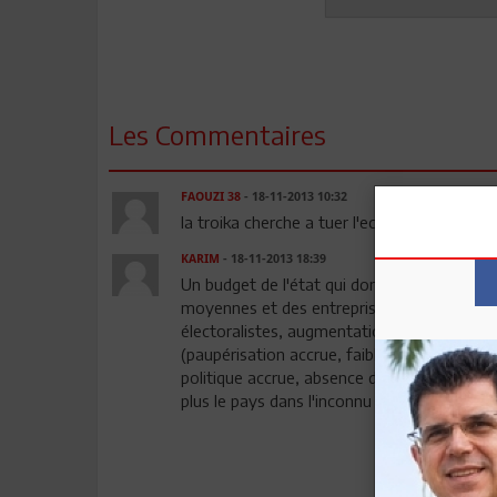
Les Commentaires
FAOUZI 38
- 18-11-2013 10:32
la troika cherche a tuer l'economie tunisienn
KARIM
- 18-11-2013 18:39
Un budget de l'état qui donne la priorité a
moyennes et des entreprises (effectif pléth
électoralistes, augmentation des salaires sa
(paupérisation accrue, faiblesse des invest
politique accrue, absence de politique écon
plus le pays dans l'inconnu et la pauvreté ...