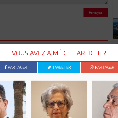
Envoyer
VOUS AVEZ AIMÉ CET ARTICLE ?
e,il ya que la pression du peuples qui peuxla faire reculer...
PARTAGER
TWEETER
PARTAGER
ux dépenses et aux ponctions de toute sorte des classes
orique dans la fonction publique pour des raisons
ns contrepartie, ...) sans répondre aux vrais défis du pays
issements du a la méfiance des investisseurs vu le risque
omique claire...) est un mauvais budget qui va enfoncer encore