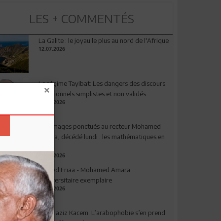
LES + COMMENTÉS
La Galite : le joyau le plus au nord de l'Afrique
12.07.2026
Le régime Tayibat: Les dangers des discours
nutritionnels simplistes et non validés
09.07.2026
Hommages ponctués au recteur Mohamed
Amara, décédé lundi : les mathématiques en
deuil
03.08.2026
Ahmed Friaa - Mohamed Amara:
l’Universitaire exemplaire
04.08.2026
Abdelaziz Kacem: L’arabophobie s’en prend