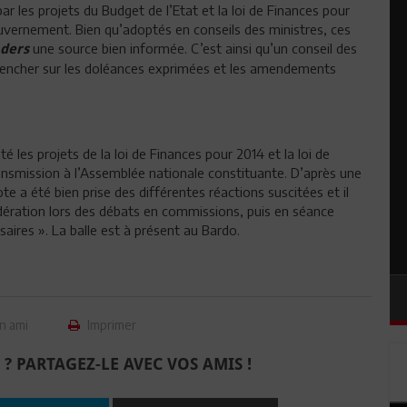
ar les projets du Budget de l’Etat et la loi de Finances pour
uvernement. Bien qu’adoptés en conseils des ministres, ces
une source bien informée. C’est ainsi qu’un conseil des
ders
e pencher sur les doléances exprimées et les amendements
té les projets de la loi de Finances pour 2014 et la loi de
ansmission à l’Assemblée nationale constituante. D’après une
 a été bien prise des différentes réactions suscitées et il
dération lors des débats en commissions, puis en séance
aires ». La balle est à présent au Bardo.
n ami
Imprimer
 ? PARTAGEZ-LE AVEC VOS AMIS !