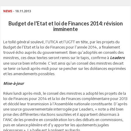
NEWS
- 18.11.2013
Budget de l'Etat et loi de Finances 2014: révision
imminente
Le tollé général soulevé, l’UTICA et l’UGTT en tête, par les projets du
Budget de l’Etat et la loi de Finances pour l’année 2014, a finalement
trouvé écho auprès du gouvernement. Bien qu’adoptés en conseils des
ministres, ces deux textes seront remis sur le tapis, confirme à
Leaders
une source bien informée. C’est ainsi qu’un conseil des ministres devait
se tenir ce lundi après-midi pour se pencher sur les doléances exprimées
et les amendements possibles.
Mise-à-jour
Réuni lundi après-midi, le conseil des ministres a adopté les projets de la
loi de Finances pour 2014 et la loi de Finances complémentaire pour 2013
et décidé leur transmission à l’Assemblée nationale constituante. D’après
une source gouvernementale interrogée par Leaders, « note a été bien
prise des différentes réactions suscitées et il appartient désormais à
l’ANC de les prendre en considération lors des débats en commissions,
puis en séance plénière et d’y apporter les ajustements jugées
nécessaires ». La balle est à présent au Bardo.