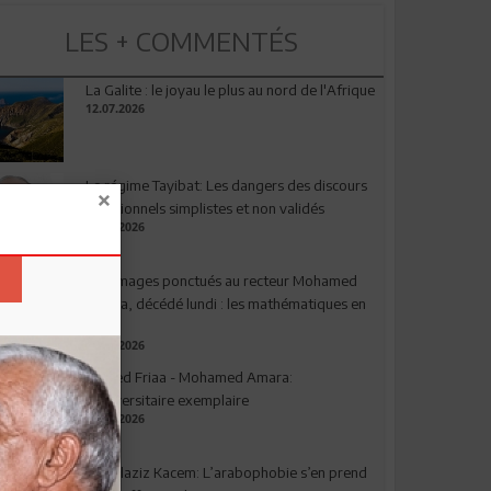
LES + COMMENTÉS
La Galite : le joyau le plus au nord de l'Afrique
12.07.2026
Le régime Tayibat: Les dangers des discours
nutritionnels simplistes et non validés
09.07.2026
Hommages ponctués au recteur Mohamed
Amara, décédé lundi : les mathématiques en
deuil
03.08.2026
Ahmed Friaa - Mohamed Amara:
l’Universitaire exemplaire
04.08.2026
Abdelaziz Kacem: L’arabophobie s’en prend