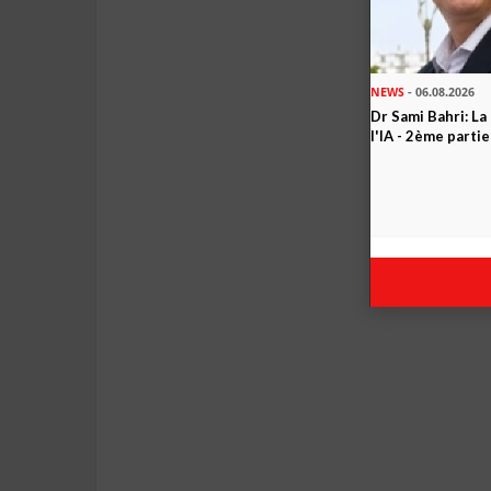
NEWS
- 06.08.2026
Dr Sami Bahri: La
l'IA - 2ème partie