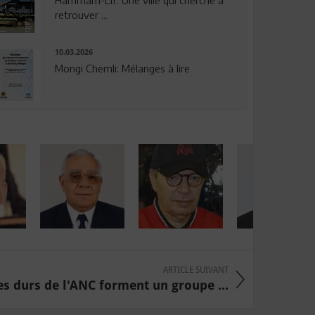
Hammam-Lif: Une ville qui cherche à
retrouver ...
10.03.2026
Mongi Chemli: Mélanges à lire
ARTICLE SUIVANT
es durs de l'ANC forment un groupe ...