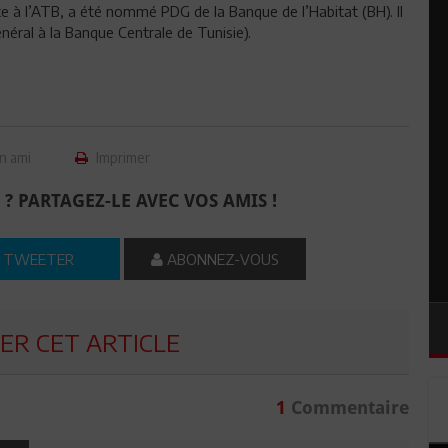
te à l’ATB, a été nommé PDG de la Banque de l’Habitat (BH). Il
néral à la Banque Centrale de Tunisie).
n ami
Imprimer
 ? PARTAGEZ-LE AVEC VOS AMIS !
TWEETER
ABONNEZ-VOUS
R CET ARTICLE
1
Commentaire