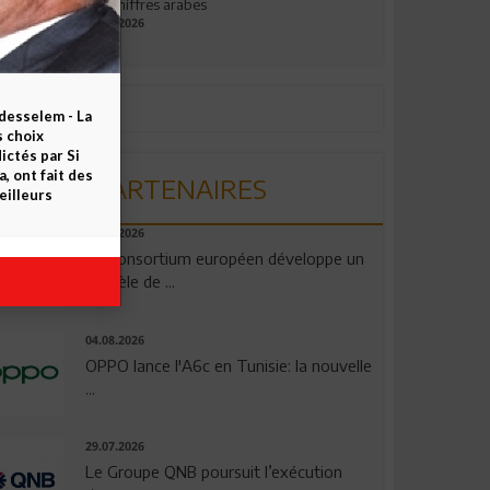
aux chiffres arabes
09.07.2026
esselem - La
s choix
ctés par Si
 ont fait des
PARTENAIRES
eilleurs
06.08.2026
Un consortium européen développe un
modèle de ...
04.08.2026
OPPO lance l'A6c en Tunisie: la nouvelle
...
29.07.2026
Le Groupe QNB poursuit l’exécution