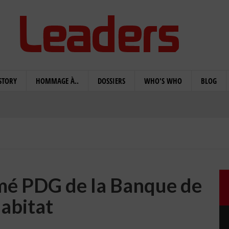
STORY
HOMMAGE À..
DOSSIERS
WHO'S WHO
BLOG
é PDG de la Banque de
Habitat