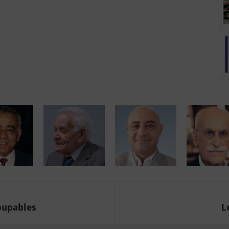
oupables
L