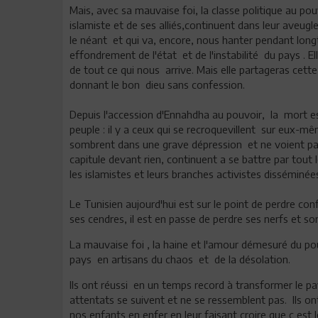
Mais, avec sa mauvaise foi, la classe politique au pou
islamiste et de ses alliés,continuent dans leur aveu
le néant et qui va, encore, nous hanter pendant longt
effondrement de l'état et de l'instabilité du pays . 
de tout ce qui nous arrive. Mais elle partageras cette
donnant le bon dieu sans confession.
Depuis l'accession d'Ennahdha au pouvoir, la mort es
peuple : il y a ceux qui se recroquevillent sur eux-mêm
sombrent dans une grave dépression et ne voient pas l
capitule devant rien, continuent a se battre par tout 
les islamistes et leurs branches activistes disséminé
Le Tunisien aujourd'hui est sur le point de perdre conf
ses cendres, il est en passe de perdre ses nerfs et s
La mauvaise foi , la haine et l'amour démesuré du p
pays en artisans du chaos et de la désolation.
Ils ont réussi en un temps record à transformer le pay
attentats se suivent et ne se ressemblent pas. Ils o
nos enfants en enfer en leur faisant croire que c est 