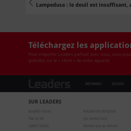
Lampedusa : le deuil est insuffisant, 
Téléchargez les applicati
Pour emporter Leaders partout avec vous, vous pouv
gratuites sur le « store » de votre appareil.
PARTENAIRES
DOSSIERS
SUR LEADERS
Actualités Tunisie
Annuaire des entreprises
Plan du site
Qui sommes nous
Leaders Mobile
Abonnez-vous au mensuel