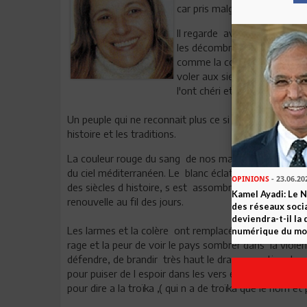
car pris malgré lui dans une t
Il regarde avec révolte et fu
les décombres des exécutions
comme la couleur de sa mer 
voler aux siens , a ceux qui n
l'ont chéri et construit "valeu
Un peuple qui ne reconnait plus ce si beau pays dont
histoire et les traditions.
La couleur rouge du sang de nos martyrs qui coule sur
du ciel méditerranéen. Le blanc éclatant de notre co
OPINIONS
- 23.06.20
des siècles d histoire, s est assombri par la couleur 
Kamel Ayadi: Le 
renouvelle au fil des jours.
des réseaux socia
deviendra-t-il la
Les larmes et la colère ont remplacé le rire et la joie
numérique du m
rage et la peur de voir le pays sombrer dans la viole
défendre, de brandir très haut le drapeau national c
pour puiser de l espoir dans les vers éternels de Abo
pour dire a la troïka ,( qui n a de troïka que le nom 