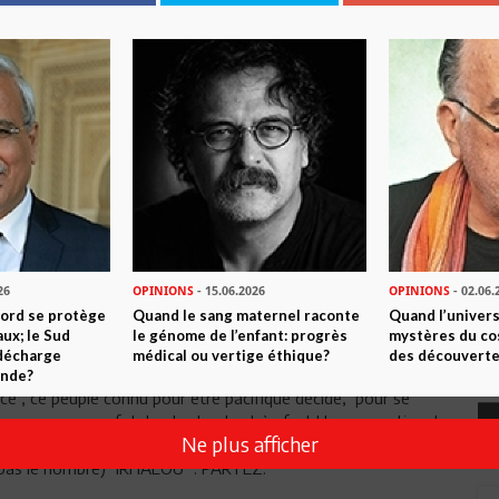
ourmente dont il peine à se sortir.
reur, désespoir et douleur partir ses enfants vers
 et des détonations. Il ne reconnaît plus ce pays si bleu
, si blanc comme ses murs immaculés . ce pays que l'on veut
e l'ont jamais quitté et ne le quitteront jamais . A ceux qui
r "par "valeur".
 on a changé les couleurs et dont on veut aussi changer l
 nos trottoirs et dans nos forêts a tâché la couleur si bleu
stume national dont les broderies or et argent ont illuminé
26
OPINIONS
- 15.06.2026
OPINIONS
- 02.06.
noire du deuil pesant que l on continue a porter et qui se
Nord se protège
Quand le sang maternel raconte
Quand l’univers
ux; le Sud
le génome de l’enfant: progrès
mystères du co
 décharge
médical ou vertige éthique?
des découverte
 sur les visages désormais bouffis par le chagrin. Poussé par la
onde?
nce , ce peuple connu pour être pacifique décide, pour se
omme une arme fatale, de chanter très fort l hymne national
Ne plus afficher
ul Kacem Chebbi, et d'investir les rues de jour comme de nuit
et pas le nombre) "IRHALOU ": PARTEZ.