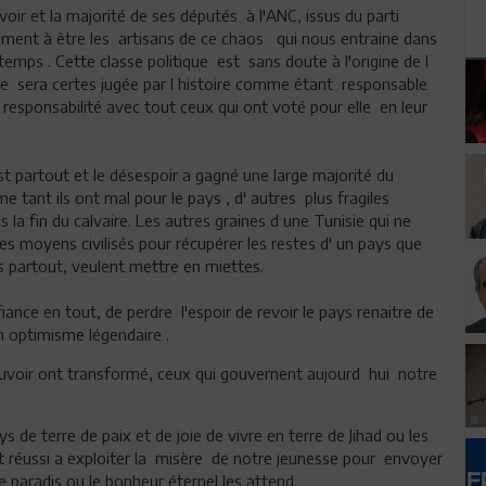
voir et la majorité de ses députés à l'ANC, issus du parti
glement à être les artisans de ce chaos qui nous entraine dans
emps . Cette classe politique est sans doute à l'origine de l
Elle sera certes jugée par l histoire comme étant responsable
 responsabilité avec tout ceux qui ont voté pour elle en leur
t partout et le désespoir a gagné une large majorité du
e tant ils ont mal pour le pays , d' autres plus fragiles
a fin du calvaire. Les autres graines d une Tunisie qui ne
les moyens civilisés pour récupérer les restes d' un pays que
es partout, veulent mettre en miettes.
iance en tout, de perdre l'espoir de revoir le pays renaitre de
on optimisme légendaire .
ouvoir ont transformé, ceux qui gouvernent aujourd hui notre
s de terre de paix et de joie de vivre en terre de Jihad ou les
nt réussi a exploiter la misère de notre jeunesse pour envoyer
le paradis ou le bonheur éternel les attend.