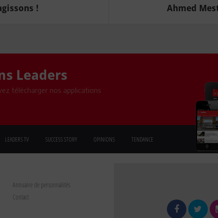
agissons !
Ahmed Mesti
ons Leaders
ez télécharger nos applications
LEADERS TV
SUCCESS STORY
OPINIONS
TENDANCE
Annuaire de personnalités
Contact