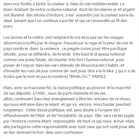
dans nos forêts a tâché la couleur si bleu du ciel méditerranéen. Le
blanc éclatant de notre costume national dont les broderies or et argent
ont illuminé des siècles d histoire, s est assombri par la couleur noire du
deuil pesant que l on continue a porter et qui se renouvelle au fil des
jours.
Les larmes et la colère ont remplacé le rire et la joie sur les visages
désormais bouffis par le chagrin. Poussé par la rage et la peur de voir le
pays sombrer dans la violence , ce peuple connu pour être pacifique
décide, pour se défendre, de brandir très haut le drapeau national
comme une arme fatale, de chanter très fort l hymne national pour
puiser de l espoir dans les vers éternels de Aboul Kacem Chebbi, et
d'investir les rues de jour comme de nuit pour dire a la troïka ,( qui n a de
troïka que le nom et pas le nombre) "IRHALOU ": PARTEZ.
Mais, avec sa mauvaise foi, la classe politique au pouvoir et la majorité
de ses députés à l'ANC, issus du parti islamiste et de ses
alliés,continuent dans leur aveuglement à être les artisans de ce chaos
qui nous entraine dans le néant et qui va, encore, nous hanter pendant
longtemps . Cette classe politique est sans doute à l'origine de l
effondrement de l'état et de l'instabilité du pays . Elle sera certes jugée
par l histoire comme étant responsable de tout ce qui nous arrive. Mais
elle partageras cette responsabilité avec tout ceux qui ont voté pour elle
en leur donnant le bon dieu sans confession.