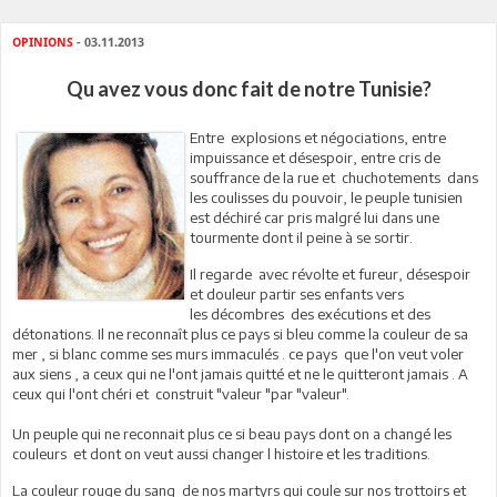
OPINIONS
- 03.11.2013
Qu avez vous donc fait de notre Tunisie?
Entre explosions et négociations, entre
impuissance et désespoir, entre cris de
souffrance de la rue et chuchotements dans
les coulisses du pouvoir, le peuple tunisien
est déchiré car pris malgré lui dans une
tourmente dont il peine à se sortir.
Il regarde avec révolte et fureur, désespoir
et douleur partir ses enfants vers
les décombres des exécutions et des
détonations. Il ne reconnaît plus ce pays si bleu comme la couleur de sa
mer , si blanc comme ses murs immaculés . ce pays que l'on veut voler
aux siens , a ceux qui ne l'ont jamais quitté et ne le quitteront jamais . A
ceux qui l'ont chéri et construit "valeur "par "valeur".
Un peuple qui ne reconnait plus ce si beau pays dont on a changé les
couleurs et dont on veut aussi changer l histoire et les traditions.
La couleur rouge du sang de nos martyrs qui coule sur nos trottoirs et