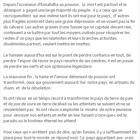
Depuis l'accession d'Ennahdha au pouvoir, la mort est partout et le
désespoir a gagné une large majorité du peuple : il y a ceux qui se
recroquevillent sur eux-même tant ils ont mal pour le pays , d' autres
plus fragiles sombrent dans une grave dépression et ne voient pas la fin
du calvaire. Les autres graines d une Tunisie qui ne capitule devant rien,
continuent a se battre par tout les moyens civilisés pour récupérer les
restes d' un pays que les islamistes et leurs branches activistes
disséminées partout, veulent mettre en miettes.
Le Tunisien aujourd'hui est sur le point de perdre confiance en tout, de
perdre l'espoir de revoir le pays renaitre de ses cendres, il est en passe
de perdre ses nerfs et son optimisme légendaire .
La mauvaise foi , la haine et l'amour démesuré du pouvoir ont
transformé, ceux qui gouvernent aujourd hui notre pays en artisans du
chaos et de la désolation.
Ils ont réussi en un temps record à transformer le pays de terre de paix
et de joie de vivre en terre de Jihad ou les attentats se suivent et ne se
ressemblent pas. Ils ont réussi a exploiter la misère de notre jeunesse
pour envoyer nos enfants en enfer en leur faisant croire que c est le
paradis ou le bonheur éternel les attend.
Pour ceux qui n arrêtent pas de dire, qu'en Tunisie, il y a suffisamment de
place pour tout le monde ,je répond non! Ce pays appartient aux vrais