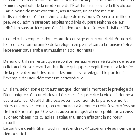
éminent symbole de la modernité de l'État tunisien issu de la Révolution.
Car la peine de mort constitue, assurément, un critère majeur
indispensble du régime démocratique de nos jours. Ce sera la meilleure
preuve qu'administreront les plus modérés du parti Nahdha de leur
adhésion sans arrière-pensées à la démocratie et à l'esprit civil de l'État.
Et quel bel exemple ils donneront de courage et surtout de libération de
leur conception surannée de la religion en permettant à la Tunisie d'être
le premier pays arabe et musulman abolitionniste !
De surcroît, ils ne feront que se conformer aux visées véritables de notre
religion et de son esprit authentique qui appelle explicitement à la levée
de la peine de mort des mains des humains, privilégiant le pardon à
l'exemple de Dieu clément et miséricordieux.
En islam, selon son esprit authentique, donner la mort est le privilège de
Dieu, unique créateur et devant être seul à reprendre la vie qu'il donne à
ses créatures. Que Nahdha ose voter l'abolition de la peine de mort !
Alors et alors seulement, on commencera à donner crédit à sa profession
de foi démocratique ! Ce serait aussi un magistral coup politique à réussir
aux retombées incalculables, atténuant, sinon effaçant la noirceur
actuelle.
Le parti de cheikh Ghannouchi m'entrendra-ti-l? Espérons-le au nom de la
démocratie !