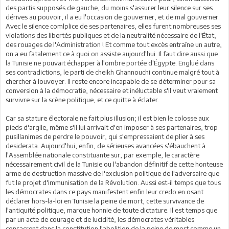
des partis supposés de gauche, du moins s'assurer leur silence sur ses
dérives au pouvoir, il a eu l'occasion de gouverner, et de mal gouverner.
Avec le silence comlplice de ses partenaires, elles furent nombreuses ses
violations des libertés publiques et de la neutralité nécessaire de l'État,
des rouages de l'Administration ! Et comme tout excès entraîne un autre,
on a eu fatalement ce à quoi on assiste aujourd'hui. Il faut dire aussi que
la Tunisie ne pouvait échapper à l'ombre portée d'Égypte. Englué dans
ses contradictions, le parti de cheikh Ghannouchi continue malgré tout à
chercher à louvoyer. Il reste encore incapable de se déterminer pour sa
conversion à la démocratie, nécessaire et inéluctable s'il veut vraiement
survivre sur la scène politique, et ce quitte à éclater.
Car sa stature électorale ne fait plus illusion; il est bien le colosse aux
pieds d'argile, même s'il lui arrivait d'en imposer à ses partenaires, trop
pusillanimes de perdre le pouvoir, qui s'empressaient de plier à ses
desiderata. Aujourd'hui, enfin, de sérieuses avancées s'ébauchent à
l'Assemblée nationale constituante sur, par exemple, le caractère
nécessairement civil de la Tunisie ou l'abandon définitif de cette honteuse
arme de destruction massive de l'exclusion politique de l'adversaire que
fut le projet d'immunisation de la Révolution. Aussi est-il temps que tous
les démocrates dans ce pays manifestent enfin leur credo en osant
déclarer hors-la-loi en Tunisie la peine de mort, cette survivance de
l'antiquité politique, marque honnie de toute dictature. Il est temps que
par un acte de courage et de lucidité, les démocrates véritables
consacrent dans la constitution l'abolition de la peine de mort comme un