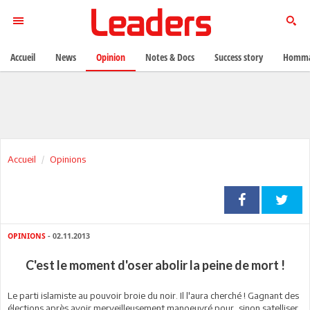
Accueil
News
Opinion
Notes & Docs
Success story
Homma
Accueil
Opinions
OPINIONS
- 02.11.2013
C'est le moment d'oser abolir la peine de mort !
Le parti islamiste au pouvoir broie du noir. Il l'aura cherché ! Gagnant des
élections après avoir merveilleusement manoeuvré pour, sinon satelliser