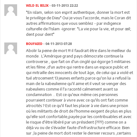
WILD EL BILIK
- 03-11-2013 22:22
"En islam, selon son esprit authentique, donner la mort est
le privilège de Dieu" Oui je vous l'accorde, mais le Coran dit
autres affirmations que vous semblez - par indigence
culturelle de l'Islam -ignorer: "La vie pour la vie, et pour œil;
dent pour dent"
BOUFAIED
- 04-11-2013 07:28
Abolir la peine de mort !!! il faudrait être dans le meilleur du
monde . L’Amérique grand pays démocrate continue la
controverse , que fait on d'un cinglé qui égorge 5 militaires
et les filme ,d'un autre qui rentre dans un espace public et
qui mitraille des innocents de tout âge, de celui qui a violé et
tué atrocement 13 jeunes enfants parce qu'on lui a refusé la
main de la nabeulienne qu'il aime et il veut se venger des
nabeuliens comme il l'a raconté calmement avant sa
condamnation ... Est ce qu'eux même ces personnes
pourraient continuer à vivre avec ce qu'ils ont fait comme
atrocités ? Est ce qu'il faut les placer à vie dans une prison
où les militants de droit de l'homme exigent de plus en plus
qu'elle soit confortable,payée par les contribuables et avec
le risque d'être libéré par un président (????) comme on a
déjà vu ou de s'évader faute d'infrastructure efficace. Bien
sur ,la peine de mort doit rester le dernier recours ,certains