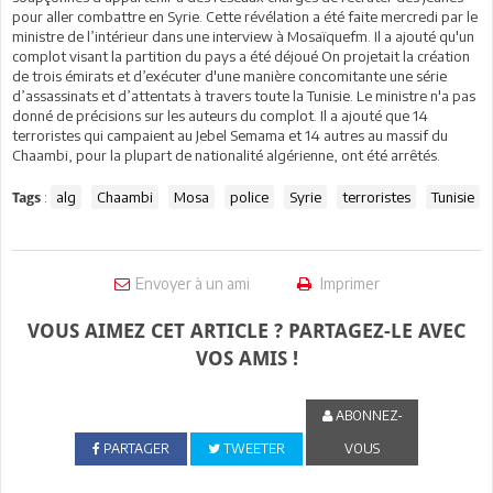
pour aller combattre en Syrie. Cette révélation a été faite mercredi par le
ministre de l’intérieur dans une interview à Mosaïquefm. Il a ajouté qu'un
complot visant la partition du pays a été déjoué On projetait la création
de trois émirats et d’exécuter d'une manière concomitante une série
d’assassinats et d’attentats à travers toute la Tunisie. Le ministre n'a pas
donné de précisions sur les auteurs du complot. Il a ajouté que 14
terroristes qui campaient au Jebel Semama et 14 autres au massif du
Chaambi, pour la plupart de nationalité algérienne, ont été arrêtés.
:
alg
Chaambi
Mosa
police
Syrie
terroristes
Tunisie
Tags
Envoyer à un ami
Imprimer
VOUS AIMEZ CET ARTICLE ? PARTAGEZ-LE AVEC
VOS AMIS !
ABONNEZ-
PARTAGER
TWEETER
VOUS