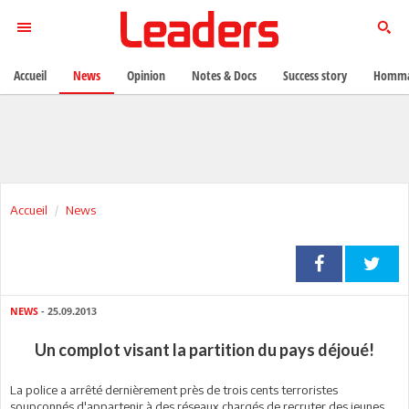
Accueil
News
Opinion
Notes & Docs
Success story
Homma
Accueil
News
NEWS
- 25.09.2013
Un complot visant la partition du pays déjoué!
La police a arrêté dernièrement près de trois cents terroristes
soupçonnés d'appartenir à des réseaux chargés de recruter des jeunes