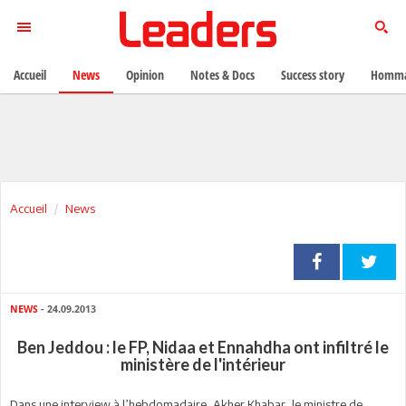
Accueil
News
Opinion
Notes & Docs
Success story
Homma
Accueil
News
NEWS
- 24.09.2013
Ben Jeddou : le FP, Nidaa et Ennahdha ont infiltré le
ministère de l'intérieur
Dans une interview à l’hebdomadaire, Akher Khabar, le ministre de