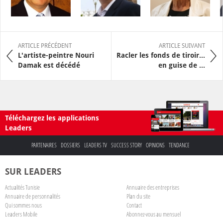
ARTICLE PRÉCÉDENT
ARTICLE SUIVANT
L'artiste-peintre Nouri
Racler les fonds de tiroir…
Damak est décédé
en guise de ...
Téléchargez les applications
Leaders
PARTENAIRES
DOSSIERS
LEADERS TV
SUCCESS STORY
OPINIONS
TENDANCE
SUR LEADERS
Actualités Tunisie
Annuaire des entreprises
Annuaire de personnalités
Plan du site
Qui sommes nous
Contact
Leaders Mobile
Abonnez-vous au mensuel