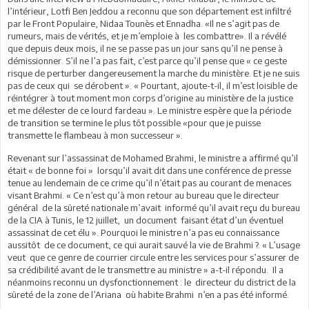
l’intérieur, Lotfi Ben Jeddou a reconnu que son département est infiltré
par le Front Populaire, Nidaa Tounès et Ennadha. «Il ne s’agit pas de
rumeurs, mais de vérités, et je m’emploie à les combattre». Il a révélé
que depuis deux mois, il ne se passe pas un jour sans qu’il ne pense à
démissionner. S’il ne l’a pas fait, c’est parce qu’il pense que « ce geste
risque de perturber dangereusement la marche du ministère. Et je ne suis
pas de ceux qui se dérobent ». « Pourtant, ajoute-t-il, il m’est loisible de
réintégrer à tout moment mon corps d’origine au ministère de la justice
et me délester de ce lourd fardeau ». Le ministre espère que la période
de transition se termine le plus tôt possible «pour que je puisse
transmette le flambeau à mon successeur ».
Revenant sur l’assassinat de Mohamed Brahmi, le ministre a affirmé qu’il
était « de bonne foi » lorsqu’il avait dit dans une conférence de presse
tenue au lendemain de ce crime qu’il n’était pas au courant de menaces
visant Brahmi. « Ce n’est qu’à mon retour au bureau que le directeur
général de la sûreté nationale m’avait informé qu’il avait reçu du bureau
de la CIA à Tunis, le 12 juillet, un document faisant état d’un éventuel
assassinat de cet élu ». Pourquoi le ministre n’a pas eu connaissance
aussitôt de ce document, ce qui aurait sauvé la vie de Brahmi ?. « L’usage
veut que ce genre de courrier circule entre les services pour s’assurer de
sa crédibilité avant de le transmettre au ministre » a-t-il répondu. Il a
néanmoins reconnu un dysfonctionnement : le directeur du district de la
sûreté de la zone de l’Ariana où habite Brahmi n’en a pas été informé.