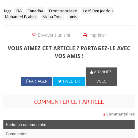
:
CIA
Ennadha
Front populaire
Lotfi Ben Jeddou
Tags
Mohamed Brahmi
Nidaa Toun
tunis
Envoyer à un ami
Imprimer
VOUS AIMEZ CET ARTICLE ? PARTAGEZ-LE AVEC
VOS AMIS !
ABONNEZ-
PARTAGER
TWEETER
VOUS
COMMENTER CET ARTICLE
2
Commentaires
Ecrire un commentaire
Commenter