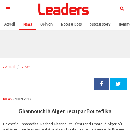
Accueil
News
Opinion
Notes & Docs
Success story
Homma
Accueil
News
NEWS
- 10.09.2013
Ghannouchi à Alger, reçu par Bouteflika
Le chef d’Ennahadha, Rached Ghannouchi s’est rendu mardi à Alger où il
a été reçu par le président Abdelaziz Bouteflika, en présence du Premier