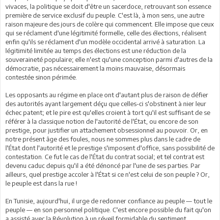
vivaces, la politique se doit d'être un sacerdoce, retrouvant son essence
première de service exclusif du peuple. C'est là, à mon sens, une autre
raison majeure des jours de colère qui commencent. Elle impose que ceux
qui se réclament d'une légitimité formelle, celle des élections, réalisent
enfin qu'ils se réclament d'un modèle occidental arrivé à saturation. La
légitimité limitée au temps des élections est une réduction de la
souveraineté populaire; elle n'est qu'une conception parmi d'autres de la
démocratie, pas nécessairement la moins mauvaise, désormais
contestée sinon périmée.
Les opposants au régime en place ont d'autant plus de raison de défier
des autorités ayant largement déçu que celles-ci s'obstinent à nier leur
échec patent; et le pire est qu'elles croient à tort qu'il est suffisant de se
référer à la classique notion de l'autorité de l'État, ou encore de son
prestige, pour justifier un attachement obsessionnel au pouvoir. Or, en
notre présent âge des foules, nous ne sommes plus dans le cadre de
l'État dont l'autorité et le prestige s'imposent d'office, sans possibilité de
contestation. Ce fut le cas de l'État du contrat social; et tel contrat est
devenu caduc depuis qu'il a été dénoncé par l'une de ses parties. Par
ailleurs, quel prestige accoler à l'État si ce n'est celui de son peuple ? Or,
le peuple est dans la rue !
En Tunisie, aujourd'hui, il urge de redonner confiance au peuple — tout le
peuple — en son personnel politique. C'est encore possible du fait qu'on
a assisté avec la Révolution à un réveil formidable du sentiment