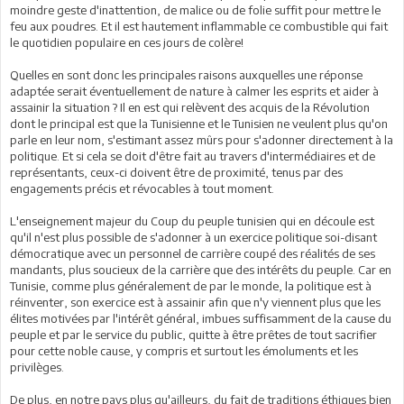
moindre geste d'inattention, de malice ou de folie suffit pour mettre le
feu aux poudres. Et il est hautement inflammable ce combustible qui fait
le quotidien populaire en ces jours de colère!
Quelles en sont donc les principales raisons auxquelles une réponse
adaptée serait éventuellement de nature à calmer les esprits et aider à
assainir la situation ? Il en est qui relèvent des acquis de la Révolution
dont le principal est que la Tunisienne et le Tunisien ne veulent plus qu'on
parle en leur nom, s'estimant assez mûrs pour s'adonner directement à la
politique. Et si cela se doit d'être fait au travers d'intermédiaires et de
représentants, ceux-ci doivent être de proximité, tenus par des
engagements précis et révocables à tout moment.
L'enseignement majeur du Coup du peuple tunisien qui en découle est
qu'il n'est plus possible de s'adonner à un exercice politique soi-disant
démocratique avec un personnel de carrière coupé des réalités de ses
mandants, plus soucieux de la carrière que des intérêts du peuple. Car en
Tunisie, comme plus généralement de par le monde, la politique est à
réinventer, son exercice est à assainir afin que n'y viennent plus que les
élites motivées par l'intérêt général, imbues suffisamment de la cause du
peuple et par le service du public, quitte à être prêtes de tout sacrifier
pour cette noble cause, y compris et surtout les émoluments et les
privilèges.
De plus, en notre pays plus qu'ailleurs, du fait de traditions éthiques bien