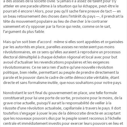
à des assises de la société civile. Si jamais il a assez de talent pour s'y
atteler en une parade ultime à la situation qui lui échappe, peut-être le
pourrait-il encore ! Alors, pour peu qu'il sache faire preuve de tact — en
un beau retournement des choses dans l'intérêt du pays —, il prendrait la
tête du mouvement populaire au lieu de chercher à le contrarier
vainement et s'y opposer par la force qui reste, comme on le sait,
l'argument du plus faible.
Mais qu'on soit bien d'accord : même si elles sont appelées et organisées
par les autorités en place, pareilles assises ne resteraient pas moins
révolutionnaires, en ce sens qu'elles auraient à reproduire un processus
électoral démultiplié à chaque échelon régional et local avec pour but
avoué d'actualiser les revendications populaires et les exigences
révolutionnaires. Ce ne sera rien d'autre qu'une nouvelle révolution
politique, bien réelle, permettant au peuple de prendre directement la
parole et le pouvoir dans le cadre de cette démocratie véritable, étant
directe et sans formalisme inutile, que nous souhaitons pour notre pays.
Nonobstant le sort final du gouvernement en place, une telle formule
constituerait pour lui une porte de sortie, provisoire pour le moins, de la
grave crise actuelle, puisqu'il aurait la responsabilité de veiller à la
réussite d'une révolution actualisée, capillarisée à travers le pays. Il doit
toutefois s'engager à jouer le jeu de la démocratie directe en acceptant
que les nouveaux pouvoirs élus par le peuple soient reconnus à l'échelle
centrale et immédiatement investis pour exercer leurs pouvoirs en lieu et