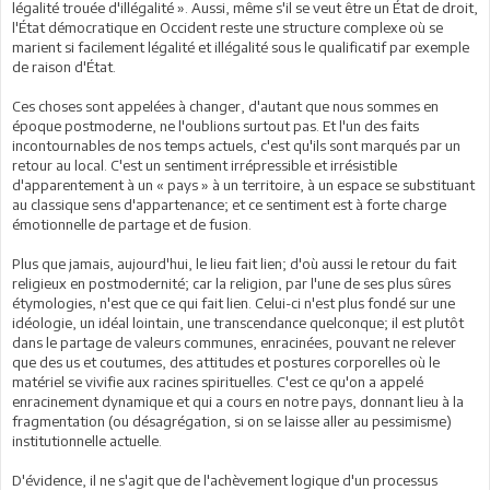
légalité trouée d'illégalité ». Aussi, même s'il se veut être un État de droit,
l'État démocratique en Occident reste une structure complexe où se
marient si facilement légalité et illégalité sous le qualificatif par exemple
de raison d'État.
Ces choses sont appelées à changer, d'autant que nous sommes en
époque postmoderne, ne l'oublions surtout pas. Et l'un des faits
incontournables de nos temps actuels, c'est qu'ils sont marqués par un
retour au local. C'est un sentiment irrépressible et irrésistible
d'apparentement à un « pays » à un territoire, à un espace se substituant
au classique sens d'appartenance; et ce sentiment est à forte charge
émotionnelle de partage et de fusion.
Plus que jamais, aujourd'hui, le lieu fait lien; d'où aussi le retour du fait
religieux en postmodernité; car la religion, par l'une de ses plus sûres
étymologies, n'est que ce qui fait lien. Celui-ci n'est plus fondé sur une
idéologie, un idéal lointain, une transcendance quelconque; il est plutôt
dans le partage de valeurs communes, enracinées, pouvant ne relever
que des us et coutumes, des attitudes et postures corporelles où le
matériel se vivifie aux racines spirituelles. C'est ce qu'on a appelé
enracinement dynamique et qui a cours en notre pays, donnant lieu à la
fragmentation (ou désagrégation, si on se laisse aller au pessimisme)
institutionnelle actuelle.
D'évidence, il ne s'agit que de l'achèvement logique d'un processus