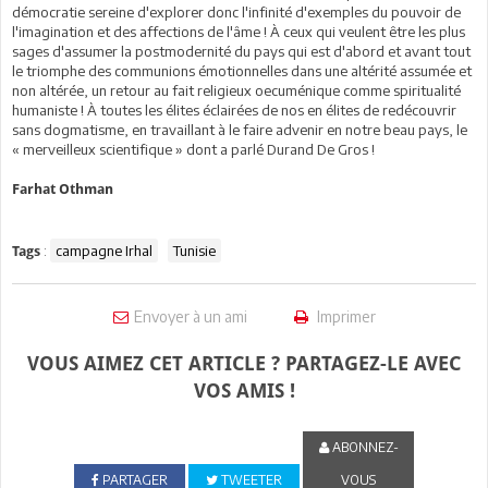
démocratie sereine d'explorer donc l'infinité d'exemples du pouvoir de
l'imagination et des affections de l'âme ! À ceux qui veulent être les plus
sages d'assumer la postmodernité du pays qui est d'abord et avant tout
le triomphe des communions émotionnelles dans une altérité assumée et
non altérée, un retour au fait religieux oecuménique comme spiritualité
humaniste ! À toutes les élites éclairées de nos en élites de redécouvrir
sans dogmatisme, en travaillant à le faire advenir en notre beau pays, le
« merveilleux scientifique » dont a parlé Durand De Gros !
Farhat Othman
:
campagne Irhal
Tunisie
Tags
Envoyer à un ami
Imprimer
VOUS AIMEZ CET ARTICLE ? PARTAGEZ-LE AVEC
VOS AMIS !
ABONNEZ-
PARTAGER
TWEETER
VOUS