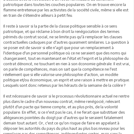
patriotique dans toutes les couches populaires. On en trouve encore la
flamme entretenue par les activistes de la société civile, même si elle est
en train de s'éteindre ailleurs à petit feu.
Il reste à savoir si la partie de la classe politique sensible à ce sens
patriotique, et qui réclame à bon droit la renégociation des termes
périmés du contrat social, ne se limite pas qu'à remplacer les clauses
contractuelles caduques par d'autres quasiment similaires. La question à
se poser est de savoir si elle n'agit que pour un remplacement à
l'identique d'un personnel politique où ce ne seraient que des noms qui
changeraient, tout en maintenant en l'état et l'esprit et la philosophie du
contrat dénoncé, ne touchant en rien à son économie générale. Il est vrai,
on parle de compétences, mais on sait que la compétence ne l'est
réellement que si elle valorise une philosophie d'action, un modèle
politique et/ou économique, un esprit et une raison à mettre en pratique.
Lesquels sont donc retenus par les hérauts de la semaine de la colère ?
Il est nécessaire de savoir si le processus révolutionnaire actuel ne rentre
plus dans le cadre d'un nouveau contrat, même renégocié, relevant
plutôt d'un pacte qui tienne compte, et au plus près, de la volonté
populaire. En effet, si ce n'est pas le cas, il ne ferait que substituer des
allégeances pointées du doigt par d'autres qui le seraient fatalement
demain tout autant. Or, c'est ce qu'on risque de faire en appelant à
déposer les autorités du pays du plus haut au plus bas niveau pour les
remplacer par des compétences, indépendantes certes, mais sans la