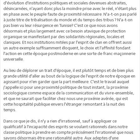
d'évolution d'institutions politiques et sociales devenues abstraites,
désincarnées, n'ayant donc plus la moindre prise avec le réel, n'étant plus
en phase avec le peuple faute de proximité nécessaire. N'a-t-on pas parlé
à juste titre de tribalisation du monde et du temps des tribus ? N'a-t-on
pas bien vu leur résurgence en Tunisie? C'est ce que nous avons
désormais et plus largement avec ce besoin atavique de protection
organique se manifestant par des solidarités régionales, locales et
claniques. Et nos institutions mitées par l'esprit de clan en offrent aussi
un autre exemple suffisamment éloquent, le choix et l'affinité fondant
l'action en cette époque postmoderne en une sorte de franc-maçonnerie
universelle.
Au lieu de déplorer un trait d'époque, il est plutôt temps et de bien plus
grande utilité d'aller au bout de la logique de l'esprit de notre époque en
agissant pour n'en garder que la part meilleure. C'est le travail auquel
j'appelle ici pour une proximité politique de tout instant, la proxémie
sociologique comme espace de la communication et du vivre-ensemble,
et que ne saurait que faciliter chez nous une proxénie avérée, qui est
cette hospitalité publique envers l'étranger remontant à la nuit des
temps.
Dans ce que je dis, il n'y a rien d'irrationnel, sauf à appliquer ce
qualificatif à l'incapacité des esprits se voulant rationnels dans notre
classe politique à prendre en compte précisément l'irrationnel que nous
savons désormais être une rationalité autre. Aux adeptes d'une