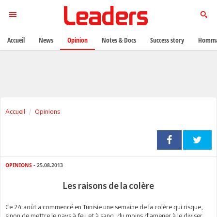
Accueil
News
Opinion
Notes & Docs
Success story
Homma
Accueil
Opinions
OPINIONS
- 25.08.2013
Les raisons de la colère
Ce 24 août a commencé en Tunisie une semaine de la colère qui risque,
sinon de mettre le pays à feu et à sang, du moins d'amener à le diviser