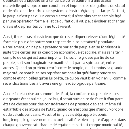
désincarnée à laquelle on a tendance de le réduire; il a une assise
matérielle qui suppose une condition et impose des obligations de statut
et de rôle dans le cadre d'un système géostratégique plus large. Surtout,
le peuple n'est pas qu'un corps électoral; il n'est plus cet ensemble figé
par une opération formelle, et ce du fait qu'il vit, peut évoluer et changer
d'avis et de priorités comme tout vivant.
Aussi, il n'est pas plus vicieux que de revendiquer relever d'une légitimité
formelle pour démontrer son respect de la souveraineté populaire.
Pareillement, on ne peut prétendre parler du peuple en se focalisant à
juste titre certes sur sa condition économique et sociale, mais sans tenir
compte de ce qui est aussi important chez une grosse partie de ce
peuple, soit son imaginaire se manifestant par sa spiritualité, entre
autres. Quand on prétend représenter le peuple, ou du moins sa grande
majorité, ce sont bien ses représentations à lui qu'il faut prendre en
compte et non celles qu'on lui prête, ce qu'on veut bien voir en lui comme
revendications lues à travers une grille idéologique partisane.
Au-delà de la crise au sommet de l'État, la confiance du peuple en ses
dirigeants étant nulle aujourd'hui, il serait suicidaire de faire fi d'un pareil
état de choses pour des considérations de prestige déplacé, même s'il
est affublé des atours de l'État, quand ce n'est pas que d'amour-propre
et de calculs partisans. Aussi, et je l'y avais déjà appelé depuis
longtemps, le gouvernement actuel aurait été bien inspiré d'appeler dans
chaque gouvernorat, chaque délégation et surtout chaque municipalité,