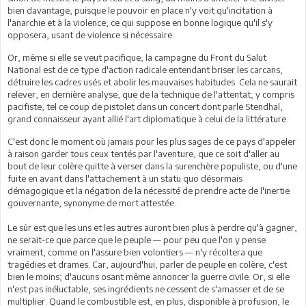
bien davantage, puisque le pouvoir en place n'y voit qu'incitation à
l'anarchie et à la violence, ce qui suppose en bonne logique qu'il s'y
opposera, usant de violence si nécessaire.
Or, même si elle se veut pacifique, la campagne du Front du Salut
National est de ce type d'action radicale entendant briser les carcans,
détruire les cadres usés et abolir les mauvaises habitudes. Cela ne saurait
relever, en dernière analyse, que de la technique de l'attentat, y compris
pacifiste, tel ce coup de pistolet dans un concert dont parle Stendhal,
grand connaisseur ayant allié l'art diplomatique à celui de la littérature.
C'est donc le moment où jamais pour les plus sages de ce pays d'appeler
à raison garder tous ceux tentés par l'aventure, que ce soit d'aller au
bout de leur colère quitte à verser dans la surenchère populiste, ou d'une
fuite en avant dans l'attachement à un statu quo désormais
démagogique et la négation de la nécessité de prendre acte de l'inertie
gouvernante, synonyme de mort attestée.
Le sûr est que les uns et les autres auront bien plus à perdre qu'à gagner,
ne serait-ce que parce que le peuple — pour peu que l'on y pense
vraiment, comme on l'assure bien volontiers — n'y récoltera que
tragédies et drames. Car, aujourd'hui, parler de peuple en colère, c'est
bien le moins; d'aucuns osant même annoncer la guerre civile. Or, si elle
n'est pas inéluctable, ses ingrédients ne cessent de s'amasser et de se
multiplier. Quand le combustible est, en plus, disponible à profusion, le