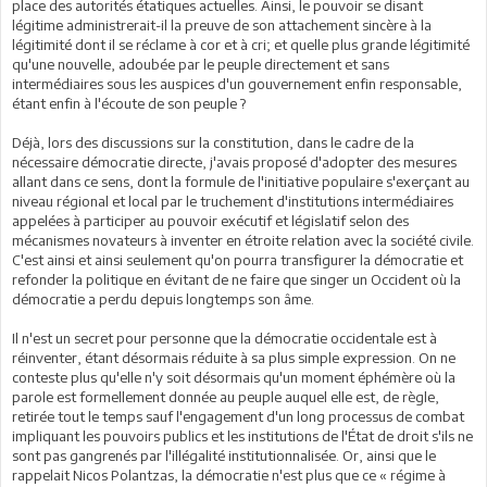
place des autorités étatiques actuelles. Ainsi, le pouvoir se disant
légitime administrerait-il la preuve de son attachement sincère à la
légitimité dont il se réclame à cor et à cri; et quelle plus grande légitimité
qu'une nouvelle, adoubée par le peuple directement et sans
intermédiaires sous les auspices d'un gouvernement enfin responsable,
étant enfin à l'écoute de son peuple ?
Déjà, lors des discussions sur la constitution, dans le cadre de la
nécessaire démocratie directe, j'avais proposé d'adopter des mesures
allant dans ce sens, dont la formule de l'initiative populaire s'exerçant au
niveau régional et local par le truchement d'institutions intermédiaires
appelées à participer au pouvoir exécutif et législatif selon des
mécanismes novateurs à inventer en étroite relation avec la société civile.
C'est ainsi et ainsi seulement qu'on pourra transfigurer la démocratie et
refonder la politique en évitant de ne faire que singer un Occident où la
démocratie a perdu depuis longtemps son âme.
Il n'est un secret pour personne que la démocratie occidentale est à
réinventer, étant désormais réduite à sa plus simple expression. On ne
conteste plus qu'elle n'y soit désormais qu'un moment éphémère où la
parole est formellement donnée au peuple auquel elle est, de règle,
retirée tout le temps sauf l'engagement d'un long processus de combat
impliquant les pouvoirs publics et les institutions de l'État de droit s'ils ne
sont pas gangrenés par l'illégalité institutionnalisée. Or, ainsi que le
rappelait Nicos Polantzas, la démocratie n'est plus que ce « régime à