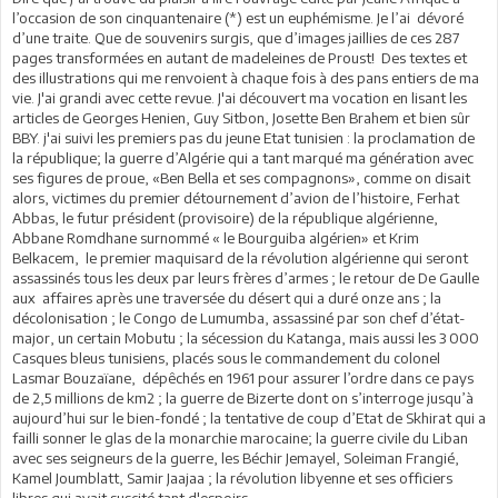
l’occasion de son cinquantenaire (*) est un euphémisme. Je l’ai dévoré
d’une traite. Que de souvenirs surgis, que d’images jaillies de ces 287
pages transformées en autant de madeleines de Proust! Des textes et
des illustrations qui me renvoient à chaque fois à des pans entiers de ma
vie. J'ai grandi avec cette revue. J'ai découvert ma vocation en lisant les
articles de Georges Henien, Guy Sitbon, Josette Ben Brahem et bien sûr
BBY. j'ai suivi les premiers pas du jeune Etat tunisien : la proclamation de
la république; la guerre d’Algérie qui a tant marqué ma génération avec
ses figures de proue, «Ben Bella et ses compagnons», comme on disait
alors, victimes du premier détournement d’avion de l’histoire, Ferhat
Abbas, le futur président (provisoire) de la république algérienne,
Abbane Romdhane surnommé « le Bourguiba algérien» et Krim
Belkacem, le premier maquisard de la révolution algérienne qui seront
assassinés tous les deux par leurs frères d’armes ; le retour de De Gaulle
aux affaires après une traversée du désert qui a duré onze ans ; la
décolonisation ; le Congo de Lumumba, assassiné par son chef d’état-
major, un certain Mobutu ; la sécession du Katanga, mais aussi les 3 000
Casques bleus tunisiens, placés sous le commandement du colonel
Lasmar Bouzaïane, dépêchés en 1961 pour assurer l’ordre dans ce pays
de 2,5 millions de km2 ; la guerre de Bizerte dont on s’interroge jusqu’à
aujourd’hui sur le bien-fondé ; la tentative de coup d’Etat de Skhirat qui a
failli sonner le glas de la monarchie marocaine; la guerre civile du Liban
avec ses seigneurs de la guerre, les Béchir Jemayel, Soleiman Frangié,
Kamel Joumblatt, Samir Jaajaa ; la révolution libyenne et ses officiers