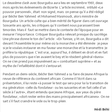
Le deuxième clash avec Bourguiba aura lieu en septembre 1961, deux
mois après les évènements de Bizerte. L’article incriminé, intitulé «Le
pouvoir personnel», était non signé, mais on pense qu’il a été rédigé
par Béchir Ben Yahmed et Mohamed Masmoudi, alors ministre de
Bourguiba. Un article-culte qui a bien mérité de figurer dans cet ouvrage.
Soixante ans après, les critiques qu’il contient nous paraissent bien
timorées. Mais il faut se mettre dans le contexte de l’époque pour en
mesurer l’importance. Critiquer Bourguiba relevait presque du sacrilège.
Une phrase donne le ton de l’article : «En Tunisie, y lit-on, Bourguiba a dit
devant l’Assemblée le jour même où la monarchie a été éliminée : je peux
si je le voulais instaurer en ma faveur une monarchie et la transmettre. Je
préfère la république. C’est vrai, aujourd’hui, il détient en droit et en fait
plus de pouvoirs que n’en avaient le bey et le résident général réunis».
On ne s’en prend pas impunément au « combattant suprême » et au
mythe de l’infaillibilité dont il s’entourait.
Pendant un demi-siècle, Béchir Ben Yahmed a su faire de Jeune Afrique la
revue de référence du continent africain. Comme il l’écrit dans sa
présentation, il lui reste «à passer le test qui sera pour lui la transition de
ma génération –celle du fondateur- ou les suivantes et en fait celle d’un
siècle à l’autre», étant entendu que Jeune Afrique, aux yeux du père
fondateur, «doit rester entre des mains principalement africaines». On ne
sait s’il faut craindre le vide ou le trop-plein.
Hédi Béhi