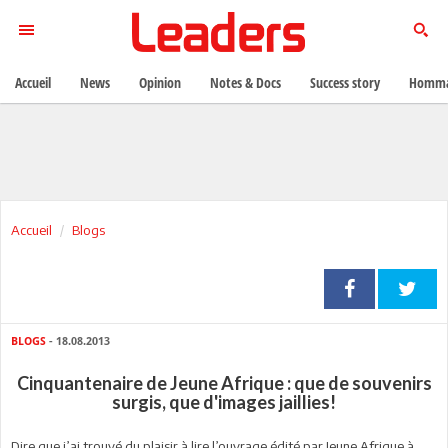
Accueil
News
Opinion
Notes & Docs
Success story
Homma
Accueil
Blogs
BLOGS
- 18.08.2013
Cinquantenaire de Jeune Afrique : que de souvenirs
surgis, que d'images jaillies!
Dire que j’ai trouvé du plaisir à lire l’ouvrage édité par Jeune Afrique à