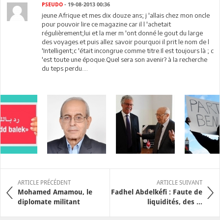
PSEUDO
- 19-08-2013 00:36
jeune Afrique et mes dix douze ans; j 'allais chez mon oncle
pour pouvoir lire ce magazine car il l 'achetait
régulièrement;lui et la mer m 'ont donné le gout du large
des voyages.et puis allez savoir pourquoi il prit le nom de l
'Intelligent;c 'était incongrue comme titre.Il est toujours là ; c
'est toute une époque.Quel sera son avenir? à la recherche
du teps perdu....
ARTICLE PRÉCÉDENT
ARTICLE SUIVANT
Mohamed Amamou, le
Fadhel Abdelkéfi : Faute de
diplomate militant
liquidités, des ...