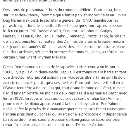
libres qui avait suscité tant d'espoirs.
Des noms de personnages hors du commun défilent : Bourguiba, bien
sûr, Mendès-France, l’homme qui a fait la paix en Indochine et en Tunisie,
Dag Hammarskjoëld, le secrétaire général de l’ONU, humilié par les
paras français lors de sa visite à Bizerte quelques jours après le cessez-
le-feu en juillet 1961, Yasser Arafat, Senghor, Houphouët-Boigny,
Nasser, Hassan II, Chou en Lai, Nehru, Kennedy, Frantz Fanon, le héraut
de la décolonisation et l’auteur des Damnés de la terre, le vade-mecum
des jeunes des années 60, mais aussi des artistes comme la toute jeune
Claudia Cardinale, héroïne du premier film tunisien, Goha, au côté d’un
certain Omar Sharif, Myriam Makeba.
Béchir Ben Yahmed a raison de le rappeler : cette revue a vu le jour en
1960, il y a plus d’un demi-siècle. Depuis, il est toujours à la barre en tant
que directeur et principal actionnaire. Modeste, BBY affirme qu’il le doit
aux circonstances plutôt qu’à ses mérites. Pourtant, des mérites il en a.
D’avoir tenu tête à Bourguiba qui, tout grand homme qu’il était, n’avait
rien d’un démocrate. Au moins à deux reprises, il a eu maille à partir avec
lui : en 1958, lorsque, à l’occasion du procès contre Tahar Ben Ammar,
pour «recel de bijoux appartenant à la famille beylicale». Ben Yahmed a
osé qualifier le procès de « mauvaise querelle» et pris fait et cause pour
l’ancien président du conseil qui avait signé le protocole d’indépendance.
La revue dut même, sous la pression de Bourguiba, se saborder pour
reparaître deux ans plus tard sous le nom d’Afrique-Action.