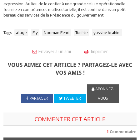
expression. Au lieu de le confier à une grande cellule opérationnelle
fournie en compétences multisectorielle, il est confiné dans un petit
bureau des services de la Présidence du gouvernement.
:
atuge
Ely
Nooman Fehri
Tunisie
yassine brahim
Tags
Envoyer à un ami
Imprimer
VOUS AIMEZ CET ARTICLE ? PARTAGEZ-LE AVEC
VOS AMIS !
ABONNEZ-
PARTAGER
TWEETER
VOUS
COMMENTER CET ARTICLE
1
Commentaire