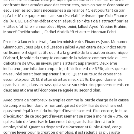
confrontations armées avec des terroristes, peut-on parler économie et
esquisser les solutions nécessaires à sa relance ? C’est pourtant ce pari
qu’a tenté de gagner non sans succès relatif le dynamique Club Finance
de l’ATUGE. Le dîner-débat organisé jeudi soir était déjà attractif par les
« têtes d’affiche » annoncées : Elyès Jouini, Jalloul Ayed, Yassine Brahim,
Moncef Cheikhrouhou, Fadhel Abdelkéfi et autres Nooman Fehri.
Premier à lancer le débat, l’ancien ministre des Finances (sous Mohamed
Ghannouchi, puis Béji Caïd Essebsi) Jalloul Ayed citera deux indicateurs
suffisamment significatifs quant à la gravité de la situation économique.
D’abord, le solde du compte courant de la balance commerciale qui est
déficitaire de 8%, un niveau jamais atteint auparavant. Deuxième
indicateur, une inflation rampante, officiellement de 6.5%, alors que son
niveau réel serait bien supérieur à 10%. Quant au taux de croissance
escompté pour 2013, il atteindrait au mieux 2.5%. De quoi donner de
grands soucis, dans un pays qui a vu se succéder cinq gouvernements en
deux ans et demi et l’économie reléguée au second plan.
Ayed citera de nombreux exemples comme la lourde charge de la caisse
de compensation dont le montant qui est de 6 Milliards de dinars est
quasiment égal à celui du budget d’investissement. Plus encore, le taux
d’exécution de ce budget d’investissement se situe à moins de 40%, ce
qui est loin de favoriser le lancement de grands chantiers à forte
employabilité. Quant au dispositif de Partenariat Public-Privé, conçu
comme levier pour la création d’emplois, il est réduit à sa plus juste