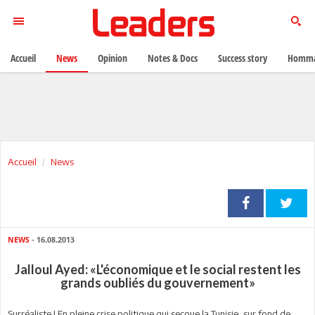
Accueil
News
Opinion
Notes & Docs
Success story
Homma
Accueil
News
NEWS
- 16.08.2013
Jalloul Ayed: «L'économique et le social restent les
grands oubliés du gouvernement»
Surréaliste ! En pleine crise politique qui secoue la Tunisie, sur fond de