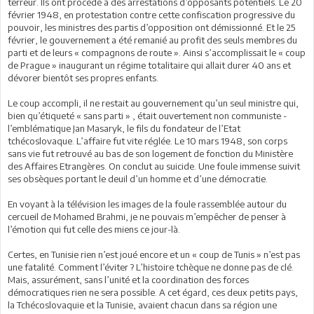
terreur. Ils ont procédé à des arrestations d’opposants potentiels. Le 20
février 1948, en protestation contre cette confiscation progressive du
pouvoir, les ministres des partis d’opposition ont démissionné. Et le 25
février, le gouvernement a été remanié au profit des seuls membres du
parti et de leurs « compagnons de route ». Ainsi s’accomplissait le « coup
de Prague » inaugurant un régime totalitaire qui allait durer 40 ans et
dévorer bientôt ses propres enfants.
Le coup accompli, il ne restait au gouvernement qu’un seul ministre qui,
bien qu’étiqueté « sans parti » , était ouvertement non communiste -
l’emblématique Jan Masaryk, le fils du fondateur de l’Etat
tchécoslovaque. L’affaire fut vite réglée. Le 10 mars 1948, son corps
sans vie fut retrouvé au bas de son logement de fonction du Ministère
des Affaires Etrangères. On conclut au suicide. Une foule immense suivit
ses obsèques portant le deuil d’un homme et d’une démocratie.
En voyant à la télévision les images de la foule rassemblée autour du
cercueil de Mohamed Brahmi, je ne pouvais m’empêcher de penser à
l’émotion qui fut celle des miens ce jour-là.
Certes, en Tunisie rien n’est joué encore et un « coup de Tunis » n’est pas
une fatalité. Comment l’éviter ? L’histoire tchèque ne donne pas de clé.
Mais, assurément, sans l’unité et la coordination des forces
démocratiques rien ne sera possible. A cet égard, ces deux petits pays,
la Tchécoslovaquie et la Tunisie, avaient chacun dans sa région une