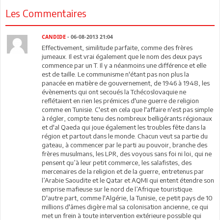
Les Commentaires
CANDIDE
- 06-08-2013 21:04
Effectivement, similitude parfaite, comme des frères
jumeaux. Il est vrai également que le nom des deux pays
commence par un T. Il y a néanmoins une différence et elle
est de taille. Le communisme n'étant pas non plus la
panacée en matière de gouvernement, de 1946 à 1948, les
évènements qui ont secoués la Tchécoslovaquie ne
reflétaient en rien les prémices d'une guerre de religion
comme en Tunisie. C'est en cela que l'affaire n'est pas simple
à régler, compte tenu des nombreux belligérants régionaux
et d'al Qaeda qui joue également les troubles fête dans la
région et partout dans le monde. Chacun veut sa partie du
gateau, à commencer par le parti au pouvoir, branche des
frères musulmans, les LPR, des voyous sans foi ni loi, qui ne
pensent qu’à leur petit commerce, les salafistes, des
mercenaires de la religion et de la guerre, entretenus par
l’Arabie Saoudite et le Qatar et AQMI qui entent étendre son
emprise mafieuse sur le nord de l’Afrique touristique.
D'autre part, comme l'Algérie, la Tunisie, ce petit pays de 10
millions d'âmes digère mal sa colonisation ancienne, ce qui
met un frein à toute intervention extérieure possible qui