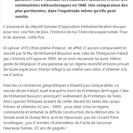
communistes tchécoslovaques en 1948. Une comparaison des
plus pertinentes, dans l'inquiétude même qu'elle peut
suscite.
L’assassinat du député tunisien d’opposition Mohamed Brahmi évoque
pour moi, une fois de plus, l’histoire de ma Tchécoslovaquie natale. Pour
m’en alarmer, cette fois.
En janvier 2011 j’étais pleine d’espoir, en effet. D’aucuns comparaient le
suicide par le feu de Mohamed Bouazizi avec celui du Tchèque Jan Palach
qui s’immola à Prague en 1969, en un mois de janvier lui aussi. Même
geste de désespoir d’une jeunesse qu’un régime momifié et honni privait
de toute espérance. Martyr infligé à soi-même sans désir d’attenter à la
vie d’autrui.
Mais les circonstances géopolitiques n’étaient pas comparables. Le
suicide de Jan Palach avait marqué la mort du Printemps de Prague. Celui
de Mohamed Bouazizi annonçait l’avènement du Printemps de Tunis.
Alors que les Tchèques avaient dû céder devant les tanks des «pays
frères» et attendre 20 ans – 1989 - pour jeter à bas le régime
communiste et entamer la difficile construction de la démocratie, la
Tunisie avait le champ libre. Je m’en réjouissais: pas de «Grand frère
soviétique», pas d’armées «fraternelles» du Pacte de Varsovie .
Heureuse Tunisie, 20 ans de gagnés !