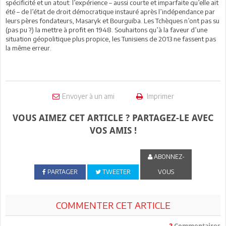
spécificité et un atout: l’expérience – aussi courte et imparfaite qu’elle ait
été – de l’état de droit démocratique instauré après l’indépendance par
leurs pères fondateurs, Masaryk et Bourguiba. Les Tchèques n’ont pas su
(pas pu ?) la mettre à profit en 1948. Souhaitons qu’à la faveur d’une
situation géopolitique plus propice, les Tunisiens de 2013 ne fassent pas
la même erreur.
Envoyer à un ami
Imprimer
VOUS AIMEZ CET ARTICLE ? PARTAGEZ-LE AVEC
VOS AMIS !
ABONNEZ-
PARTAGER
TWEETER
VOUS
COMMENTER CET ARTICLE
2
Commentaires