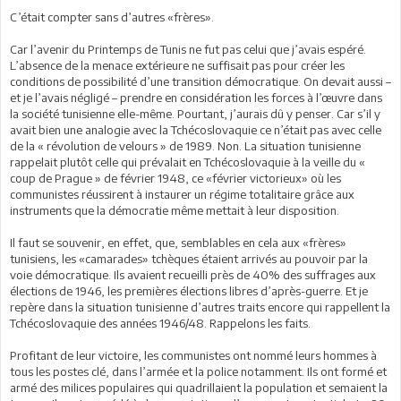
C’était compter sans d’autres «frères».
Car l’avenir du Printemps de Tunis ne fut pas celui que j’avais espéré.
L’absence de la menace extérieure ne suffisait pas pour créer les
conditions de possibilité d’une transition démocratique. On devait aussi –
et je l’avais négligé – prendre en considération les forces à l’œuvre dans
la société tunisienne elle-même. Pourtant, j’aurais dû y penser. Car s’il y
avait bien une analogie avec la Tchécoslovaquie ce n’était pas avec celle
de la « révolution de velours » de 1989. Non. La situation tunisienne
rappelait plutôt celle qui prévalait en Tchécoslovaquie à la veille du «
coup de Prague » de février 1948, ce «février victorieux» où les
communistes réussirent à instaurer un régime totalitaire grâce aux
instruments que la démocratie même mettait à leur disposition.
Il faut se souvenir, en effet, que, semblables en cela aux «frères»
tunisiens, les «camarades» tchèques étaient arrivés au pouvoir par la
voie démocratique. Ils avaient recueilli près de 40% des suffrages aux
élections de 1946, les premières élections libres d’après-guerre. Et je
repère dans la situation tunisienne d’autres traits encore qui rappellent la
Tchécoslovaquie des années 1946/48. Rappelons les faits.
Profitant de leur victoire, les communistes ont nommé leurs hommes à
tous les postes clé, dans l’armée et la police notamment. Ils ont formé et
armé des milices populaires qui quadrillaient la population et semaient la