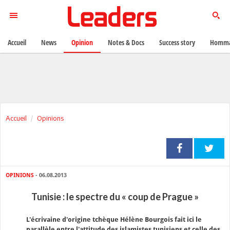
Accueil
News
Opinion
Notes & Docs
Success story
Homma
Accueil
Opinions
OPINIONS
- 06.08.2013
Tunisie : le spectre du « coup de Prague »
L'écrivaine d'origine tchèque Hélène Bourgois fait ici le
parallèle entre l'attitude des islamistes tunisiens et celle des