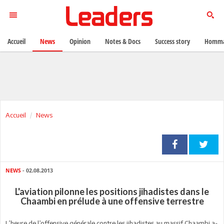
Accueil
News
Opinion
Notes & Docs
Success story
Homma
Accueil
News
NEWS
- 02.08.2013
L'aviation pilonne les positions jihadistes dans le
Chaambi en prélude à une offensive terrestre
L’heure de l’offensive générale contre les jihadistes au massif Chaambi a-