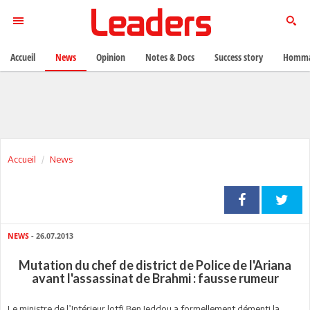
Accueil
News
Opinion
Notes & Docs
Success story
Homma
Accueil
News
NEWS
- 26.07.2013
Mutation du chef de district de Police de l'Ariana
avant l'assassinat de Brahmi : fausse rumeur
Le ministre de l’Intérieur lotfi Ben Jeddou a formellement démenti la