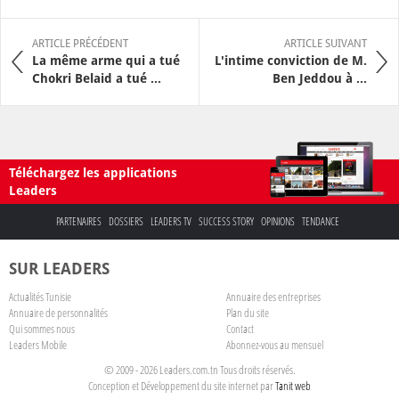
ARTICLE PRÉCÉDENT
ARTICLE SUIVANT
La même arme qui a tué
L'intime conviction de M.
Chokri Belaid a tué ...
Ben Jeddou à ...
Téléchargez les applications
Leaders
PARTENAIRES
DOSSIERS
LEADERS TV
SUCCESS STORY
OPINIONS
TENDANCE
SUR LEADERS
Actualités Tunisie
Annuaire des entreprises
Annuaire de personnalités
Plan du site
Qui sommes nous
Contact
Leaders Mobile
Abonnez-vous au mensuel
© 2009 - 2026 Leaders.com.tn Tous droits réservés.
Conception et Développement du site internet par
Tanit web