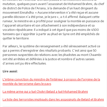
mutation, quelques jours avant l’assassinat de Mohamed Brahmi, du chef
de district de Police de l’Ariana, à la demande d’un haut dirigeant du
mouvement Ennahdha. « Aucune intervention n’a été reçue et aucune
pareille décision n’a été prise, je le jure », a-t-il affirmé. Balayant cette
rumeur, le ministre en a profité pour souligner la montée en puissance de
l’appareil sécuritaire et son attachement à son indépendance et sa
vocation républicaine. Il a indiqué à cet égard que pas moins de 4500
tunisiens qui s’apprêter à partir au jihad en Syrie ont été empêchés de
quitter le territoire.
Par ailleurs, le système de renseignement a été sérieusement activé ce
qui a permis d’enregistrer des résultats probants. C’est ainsi que 50
personnes suspectées de relations avec les jihadistes au mont Chaambi
ont été arrêtées et déférées à la Justice et nombre d’autres saisies
d’armes ont pu être effectuées.
Lire aussi:
L'intime conviction du ministre de l'intérieur à propos de l'origine de la
montée du terrorisme dans le pays
La même arme qui a tué Chokri Belaid a tué Mohamed Brahmi
La liste des terroristes impliqués dans les assassinats de Belaïd et Brahmi