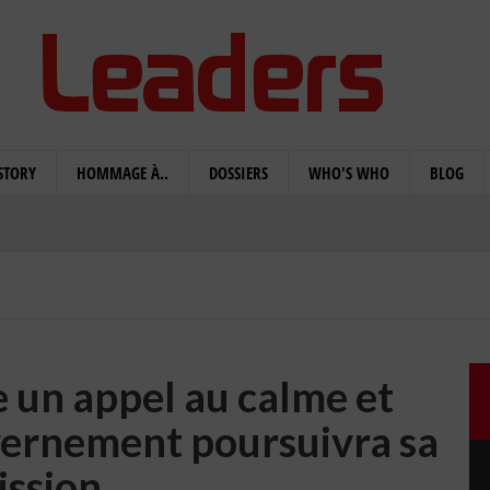
STORY
HOMMAGE À..
DOSSIERS
WHO'S WHO
BLOG
e un appel au calme et
vernement poursuivra sa
ission