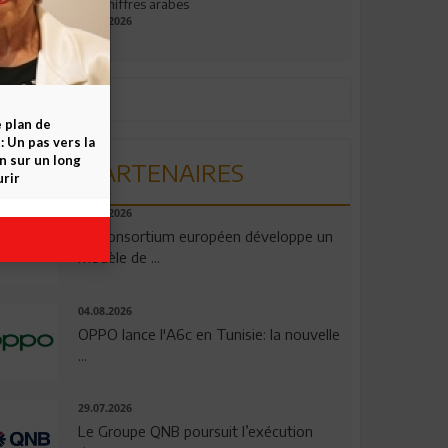
aux chiffres arabes
09.07.2026
e plan de
 Un pas vers la
n sur un long
PARTENAIRES
rir
06.08.2026
Un consortium européen développe un
modèle de ...
04.08.2026
OPPO lance l'A6c en Tunisie: la nouvelle
...
29.07.2026
Le Groupe QNB poursuit l’exécution