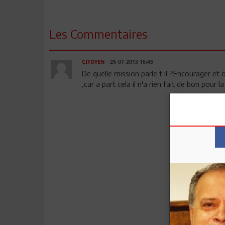
Les Commentaires
CITOYEN
- 26-07-2013 16:45
De quelle mission parle t il ?Encourager et o
,car a part cela il n'a rien fait de bon pour l