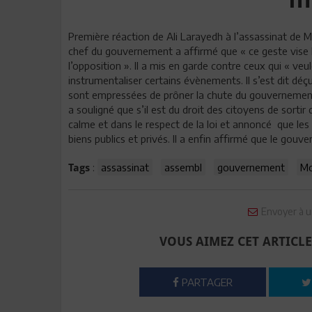
Première réaction de Ali Larayedh à l’assassinat d
chef du gouvernement a affirmé que « ce geste vise l
l’opposition ». Il a mis en garde contre ceux qui « ve
instrumentaliser certains évènements. Il s’est dit déç
sont empressées de prôner la chute du gouvernement 
a souligné que s’il est du droit des citoyens de sortir 
calme et dans le respect de la loi et annoncé que les
biens publics et privés. Il a enfin affirmé que le gou
:
assassinat
assembl
gouvernement
Mo
Tags
Envoyer à u
VOUS AIMEZ CET ARTICLE
PARTAGER