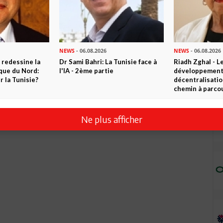
NEWS
- 06.08.2026
NEWS
- 06.08.2026
 redessine la
Dr Sami Bahri: La Tunisie face à
Riadh Zghal - L
ique du Nord:
l'IA - 2ème partie
développement:
 la Tunisie?
décentralisatio
chemin à parcou
Ne plus afficher