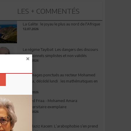
LES + COMMENTÉS
La Galite : le joyau le plus au nord de l'Afrique
12.07.2026
Le régime Tayibat: Les dangers des discours
nutritionnels simplistes et non validés
09.07.2026
Hommages ponctués au recteur Mohamed
Amara, décédé lundi : les mathématiques en
deuil
03.08.2026
Ahmed Friaa - Mohamed Amara:
l’Universitaire exemplaire
04.08.2026
Abdelaziz Kacem: L’arabophobie s’en prend