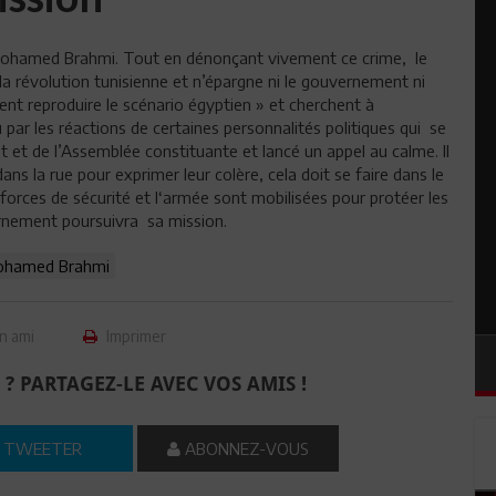
e Mohamed Brahmi. Tout en dénonçant vivement ce crime, le
a révolution tunisienne et n’épargne ni le gouvernement ni
ulent reproduire le scénario égyptien » et cherchent à
u par les réactions de certaines personnalités politiques qui se
et de l’Assemblée constituante et lancé un appel au calme. Il
dans la rue pour exprimer leur colère, cela doit se faire dans le
 forces de sécurité et l‘armée sont mobilisées pour protéer les
vernement poursuivra sa mission.
hamed Brahmi
n ami
Imprimer
 ? PARTAGEZ-LE AVEC VOS AMIS !
TWEETER
ABONNEZ-VOUS