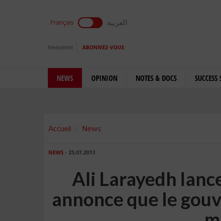
العربية
Français
Newsletter
ABONNEZ-VOUS
NEWS
OPINION
NOTES & DOCS
SUCCESS 
Accueil
News
NEWS
- 25.07.2013
Ali Larayedh lanc
annonce que le gou
m