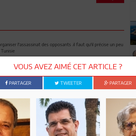
rganiser l'assassinat des opposants .il faut qu'il précise un peu
a Tunisie
VOUS AVEZ AIMÉ CET ARTICLE ?
PARTAGER
TWEETER
PARTAGER