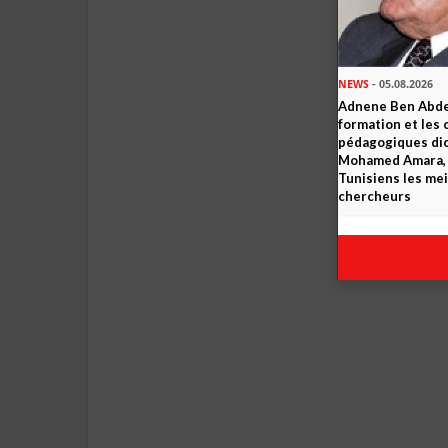
NEWS
- 05.08.2026
Adnene Ben Abde
formation et les 
pédagogiques dic
Mohamed Amara, o
Tunisiens les mei
chercheurs