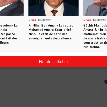
NEWS
- 05.08.2026
NEWS
- 05.08.2026
sselem - La
Pr Nihel Ben Amar – Le recteur
Béchir Mahjou
choix
Mohamed Amara: Sa priorité
Amara : Un brill
tés par Si
absolue était de bâtir des
mathématicien
nt fait des
enseignements d’excellence
de route fiable 
lleurs
construction de
tunisienne
Ne plus afficher