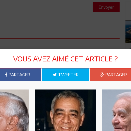
Envoyer
UR RASSEMBLER DES CITOYENS DEVANT LE TRIBUNAL LORS
VOUS AVEZ AIMÉ CET ARTICLE ?
NCOURAGER LES JUGES A RESTER INDEPENDANT; QU IL VA
PARTAGER
TWEETER
PARTAGER
la loi est mais c'et la loi.