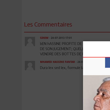
Les Commentaires
SIHEM
- 24-07-2013 17:01
bEN hASSINE PROFITE DE SA CHAINE PO
DE SON JUGEMENT; QUELLE MANIERE D'E
VENDRE DES BOTTES DE PERSIL
MHAMED HASSINE FANTAR
- 24-07-2013 20:28
Dura lex sed lex, formule latine pour dire que 