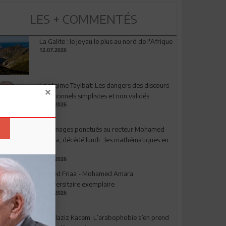
LES + COMMENTÉS
La Galite : le joyau le plus au nord de l'Afrique
12.07.2026
Le régime Tayibat: Les dangers des discours
nutritionnels simplistes et non validés
09.07.2026
Hommages ponctués au recteur Mohamed
Amara, décédé lundi : les mathématiques en
deuil
03.08.2026
Ahmed Friaa - Mohamed Amara:
l’Universitaire exemplaire
04.08.2026
Abdelaziz Kacem: L’arabophobie s’en prend