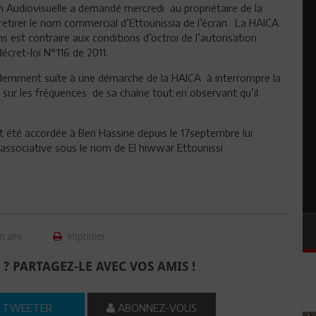
 Audiovisuelle a demandé mercredi au propriétaire de la
retirer le nom commercial d’Ettounissia de l’écran. La HAICA
s est contraire aux conditions d’octroi de l’autorisation
écret-loi N°116 de 2011.
cédemment suite à une démarche de la HAICA à interrompre la
 sur les fréquences de sa chaîne tout en observant qu’il
it été accordée à Ben Hassine depuis le 17septembre lui
e associative sous le nom de El hiwwar Ettounissi
n ami
Imprimer
 ? PARTAGEZ-LE AVEC VOS AMIS !
TWEETER
ABONNEZ-VOUS