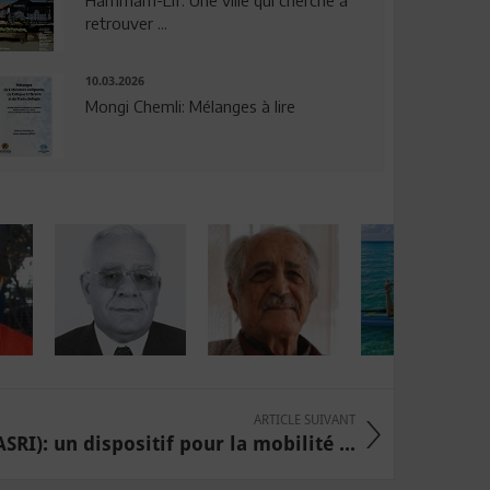
Hammam-Lif: Une ville qui cherche à
retrouver ...
10.03.2026
Mongi Chemli: Mélanges à lire
ARTICLE SUIVANT
RI): un dispositif pour la mobilité ...