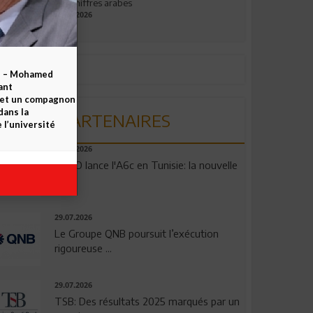
aux chiffres arabes
09.07.2026
b – Mohamed
ant
 et un compagnon
dans la
PARTENAIRES
 l’université
04.08.2026
OPPO lance l'A6c en Tunisie: la nouvelle
...
29.07.2026
Le Groupe QNB poursuit l’exécution
rigoureuse ...
29.07.2026
TSB: Des résultats 2025 marqués par un