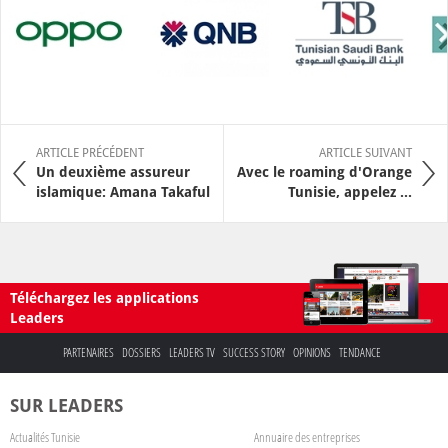
ARTICLE PRÉCÉDENT
ARTICLE SUIVANT
Un deuxième assureur
Avec le roaming d'Orange
islamique: Amana Takaful
Tunisie, appelez ...
Téléchargez les applications
Leaders
PARTENAIRES
DOSSIERS
LEADERS TV
SUCCESS STORY
OPINIONS
TENDANCE
SUR LEADERS
Actualités Tunisie
Annuaire des entreprises