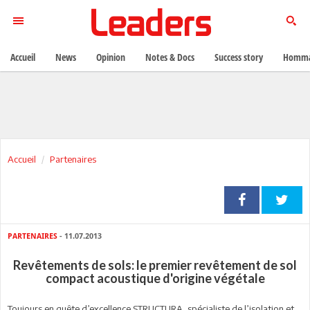
Accueil
News
Opinion
Notes & Docs
Success story
Homma
Accueil
Partenaires
PARTENAIRES
- 11.07.2013
Revêtements de sols: le premier revêtement de sol
compact acoustique d'origine végétale
Toujours en quête d’excellence STRUCTURA, spécialiste de l’isolation et