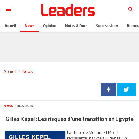
Accueil
News
Opinion
Notes & Docs
Success story
Homma
Accueil
News
NEWS
- 10.07.2013
Gilles Kepel : Les risques d'une transition en Egypte
La chute de Mohamed Morsi
représente, par-delà l'Egypte, un