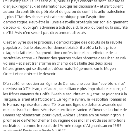
Et il n'est pas dû au hasard que, plus les pays concernés sont les otages
d'enjeux régionaux et internationaux qui les dépassent – et s'articulent
autour du contrôle du pétrole et du gaz ou du conflit israélo-palestinien
–, plus l'Etat des choses est catastrophique pour l'aspiration
démocratique. Peut-être la Tunisie est-elle protégée par son éloignement
de ceux-ci : quoi qu'il advienne à Sidi Bouzid, le prix du baril ou la sécurité
de Tel-Aviv n'en seront pas directement affectés.
C'est en Syrie que le processus démocratique des débuts de la révolte
populaire a été le plus profondément biaisé : il a été à la fois pris en
otage du fait de la fragmentation confessionnelle et ethnique de la
société levantine – à l'instar des guerres civiles récentes des Liban et Irak
voisins – et s'est transformé en champ de bataille des deux axes
hétérogènes qui se disputent désormais l'hégémonie sur le Moyen-
Orient et en obèrent le devenir.
D'un côté, en soutien au régime de Damas, une coalition "soviéto-chiite"
de Moscou à Téhéran, de l'autre, une alliance plus improbable encore, où
les frères ennemis du Golfe, l'Arabie saoudite et le Qatar, se joignent à la
Turquie, à Israël et à l'Occident. Le régime syrien, le Hezbollah libanais et
le Hamas représentent pour Téhéran une ligne de défense avancée qui
menace Israël et donc sécurise le territoire iranien. A l'inverse, la chute de
Damas représenterait, pour Riyad, Ankara, Jérusalem ou Washington la
promesse de l'effondrement du régime des mollahs et de ses ambitions
nucléaires – comme le retrait de l'Armée rouge d'Afghanistan en 1989
avait porté l'estocade finale à l'URSS.