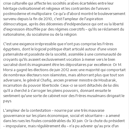
crise culturelle qui affecte les sociétés arabes écartelées entre leur
héritage civilisationnel et religieux et les contraintes de l'univers
postmoderne et multipolaire. Ce qu'a d'abord montré le bouleversement
survenu depuis la fin de 2010, c'est l'ampleur de l'aspiration
démocratique, après des décennies d'indépendance qui ont vu la liberté
d'expression étouffée par des régimes coercitifs – qu'ils se réclament du
nationalisme, du socialisme ou de la religion.
C'est une exigence irrépressible que n'ont pas comprise les Frères
égyptiens, dont le logiciel politique était articulé autour d'une vision
paternaliste et passéiste de la société, assimilée à une communauté de
croyants qu'ils avaient exclusivement vocation à mener vers le bien
sacralisé dont ils imaginaient être les dépositaires par excellence. Or M.
Morsi a gagné les élections de juin 2012 avec une majorité qui comportait
de nombreux électeurs non islamistes, mais abhorrant plus que tout son
adversaire, le général Chafiq, ancien premier ministre de Moubarak,
incarnation du pouvoir liberticide. Ceux-ci se sont détachés de lui dès
qu'il a cherché à s'arroger les pleins pouvoirs, donnant ensuite le
sentiment qu'une sorte de cabinet noir des Frères musulmans dirigeait le
pays.
L'ampleur de la contestation – nourrie par une très mauvaise
gouvernance sur les plans économique, social et sécuritaire – a amené
dans les rues les foules considérables du 30 juin. Or la chute du président
– impopulaire, mais régulièrement élu – n'a pu advenir qu'au prix d'un