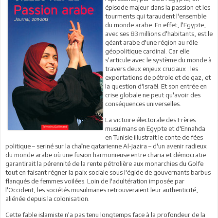
épisode majeur dans la passion et les
tourments qui taraudent l'ensemble
du monde arabe. En effet, l'Egypte,
avec ses 83 millions d'habitants, est le
géant arabe d'une région au rôle
géopolitique cardinal. Car elle
s'articule avec le système du monde à
travers deux enjeux cruciaux : les
exportations de pétrole et de gaz, et
la question d'Israël. Et son entrée en
crise globale ne peut qu'avoir des
conséquences universelles.
La victoire électorale des Frères
musulmans en Egypte et d'Ennahda
en Tunisie illustrait le conte de fées
politique – seriné sur la chaîne qatarienne Al-Jazira – d'un avenir radieux
du monde arabe où une fusion harmonieuse entre charia et démocratie
garantirait la pérennité de la rente pétrolière aux monarchies du Golfe
tout en faisant régner la paix sociale sous l'égide de gouvernants barbus
flanqués de femmes voilées. Loin de l'adultération imposée par
l'Occident, les sociétés musulmanes retrouveraient leur authenticité,
aliénée depuis la colonisation.
Cette fable islamiste n'a pas tenu longtemps face à la profondeur de la