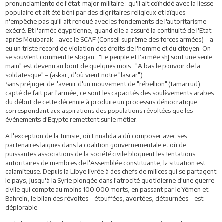
pronunciamiento de l'état-major militaire : qu'il ait coïncidé avec la liesse
populaire et ait été béni par des dignitaires religieux et laïques
n'empêche pas qu'il ait renoué avec les fondements de l'autoritarisme
exécré. Et l'armée égyptienne, quand elle a assuré la continuité de l'Etat
après Moubarak – avec le SCAF (Conseil suprême des forces armées) – a
eu un triste record de violation des droits de l'homme et du citoyen. On
se souvient comment le slogan : "Le peuple et l'armée sh] sont une seule
main" est devenu au bout de quelques mois : "A bas le pouvoir de la
soldatesque" – (askar, d'où vient notre "lascar")...
Sans préjuger de l'avenir d'un mouvement de "rébellion" (tamarrud)
capté de fait par l'armée, ce sont les capacités des soulèvements arabes
du début de cette décennie à produire un processus démocratique
correspondant aux aspirations des populations révoltées que les
événements d'Egypte remettent sur le métier.
A l'exception de la Tunisie, où Ennahda a dû composer avec ses
partenaires laïques dans la coalition gouvernementale et où de
puissantes associations de la société civile bloquent les tentations
autoritaires de membres de l'Assemblée constituante, la situation est
calamiteuse. Depuis la Libye livrée à des chefs de milices qui se partagent
le pays, jusqu'à la Syrie plongée dans l'atrocité quotidienne d'une guerre
civile qui compte au moins 100 000 morts, en passant par le Yémen et
Bahrein, le bilan des révoltes – étouffées, avortées, détournées – est
déplorable.