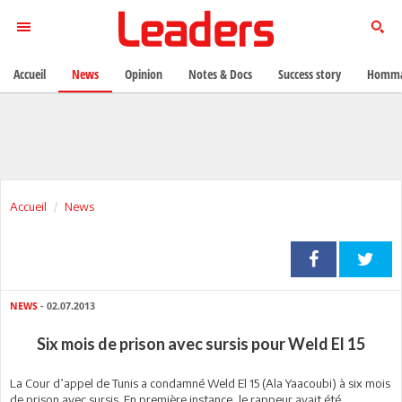
Accueil
News
Opinion
Notes & Docs
Success story
Homma
Accueil
News
NEWS
- 02.07.2013
Six mois de prison avec sursis pour Weld El 15
La Cour d’appel de Tunis a condamné Weld El 15 (Ala Yaacoubi) à six mois
de prison avec sursis. En première instance, le rappeur avait été