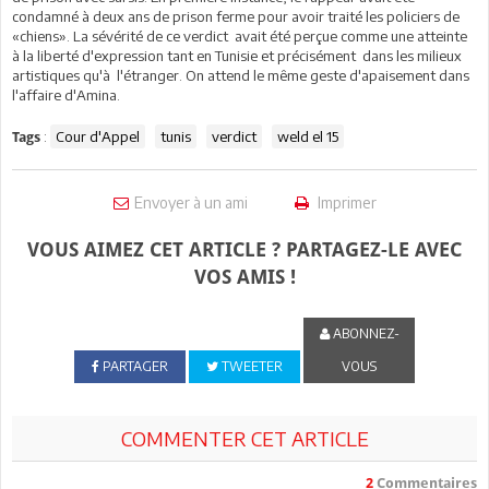
condamné à deux ans de prison ferme pour avoir traité les policiers de
«chiens». La sévérité de ce verdict avait été perçue comme une atteinte
à la liberté d'expression tant en Tunisie et précisément dans les milieux
artistiques qu'à l'étranger. On attend le même geste d'apaisement dans
l'affaire d'Amina.
:
Cour d'Appel
tunis
verdict
weld el 15
Tags
Envoyer à un ami
Imprimer
VOUS AIMEZ CET ARTICLE ? PARTAGEZ-LE AVEC
VOS AMIS !
ABONNEZ-
PARTAGER
TWEETER
VOUS
COMMENTER CET ARTICLE
2
Commentaires