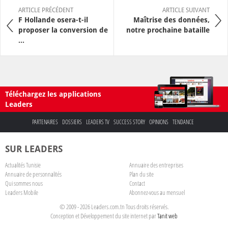
ARTICLE PRÉCÉDENT
ARTICLE SUIVANT
F Hollande osera-t-il
Maîtrise des données,
proposer la conversion de
notre prochaine bataille
...
Téléchargez les applications
Leaders
PARTENAIRES
DOSSIERS
LEADERS TV
SUCCESS STORY
OPINIONS
TENDANCE
SUR LEADERS
Actualités Tunisie
Annuaire des entreprises
Annuaire de personnalités
Plan du site
Qui sommes nous
Contact
Leaders Mobile
Abonnez-vous au mensuel
© 2009 - 2026 Leaders.com.tn Tous droits réservés.
Conception et Développement du site internet par
Tanit web