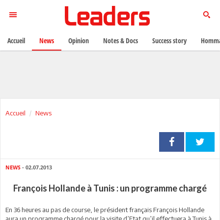
Accueil
News
Opinion
Notes & Docs
Success story
Homma
Accueil
News
NEWS
- 02.07.2013
François Hollande à Tunis : un programme chargé
En 36 heures au pas de course, le président français François Hollande
aura un programme chargé pour la visite d’Etat qu’il effectuera à Tunis à