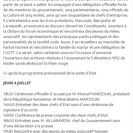
partir de ce jeudi 4 juillet. Accompagné d’une délégation officielle forte
de dix membres du gouvernement, cinq parlementaires, cinq officiels de
la Culture et cinq invités, ainsi qu’une cinquantaine de chefs d’entreprise,
il s’entretiendra avec les trois présidents, Marzouki, Ben Jaafar et
Laraeyedh, prononcera un discours devant les Constituants, assistera à
la clôture du forum économique et rencontrera des jeunes du milieu
associatif, les représentants des principaux partis politiques et des
personnalités de la société civile. Aussi, il se recueillera au mausolée de
Farhat Hached et rencontrera la famille du martyr et une délégation de
l’UGTT. Ca serait, selon certaines sources l’occasion d’annoncer
l’ouverture des archives relatives à l’assassinant le 5 décembre 1952 du
leader syndicaliste part la Main rouge.
Ci-après le programme prévisionnel de la visite d’Etat
JEUDI 4 JUILLET
13h20 Cérémonie officielle d’accueil par M. Moncef MARZOUKI, président
de la République tunisienne, et Mme Béatrix MARZOUKI
14h00 Entretien des deux chefs d’Etat suivi d’une cérémonie de
signature d’accords
14h50 Conférence de presse conjointe des deux chefs d’Etat
16h00 Entretien avec M. Ali LARAYEDH, chef du Gouvernement suivi
d’une déclaration à la presse
17h30 Rencontre avec des jeunes du milieu associatif tunisien