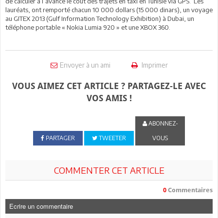
de calculer à l’avance le coût des trajets en taxi en Tunisie via GPS. Les
lauréats, ont remporté chacun 10 000 dollars (15 000 dinars), un voyage
au GITEX 2013 (Gulf Information Technology Exhibition) à Dubai, un
téléphone portable « Nokia Lumia 920 » et une XBOX 360.
Envoyer à un ami
Imprimer
VOUS AIMEZ CET ARTICLE ? PARTAGEZ-LE AVEC
VOS AMIS !
ABONNEZ-
PARTAGER
TWEETER
VOUS
COMMENTER CET ARTICLE
0
Commentaires
Ecrire un commentaire