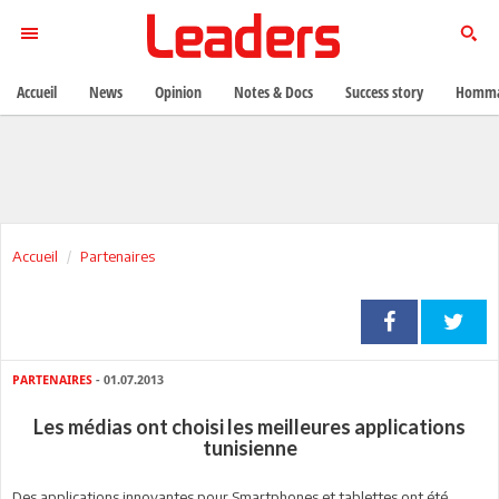
Accueil
News
Opinion
Notes & Docs
Success story
Homma
Accueil
Partenaires
PARTENAIRES
- 01.07.2013
Les médias ont choisi les meilleures applications
tunisienne
Des applications innovantes pour Smartphones et tablettes ont été