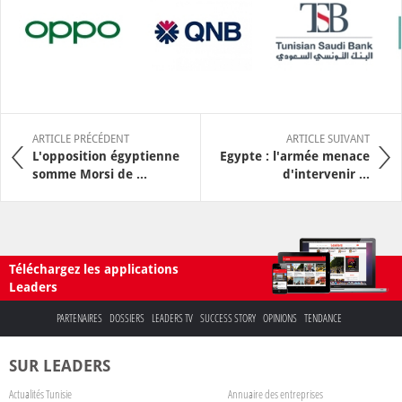
ARTICLE PRÉCÉDENT
ARTICLE SUIVANT
L'opposition égyptienne
Egypte : l'armée menace
somme Morsi de ...
d'intervenir ...
Téléchargez les applications
Leaders
PARTENAIRES
DOSSIERS
LEADERS TV
SUCCESS STORY
OPINIONS
TENDANCE
SUR LEADERS
Actualités Tunisie
Annuaire des entreprises