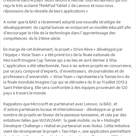
créativité dans le pays. Nous tenons à féliciter tous les lauréats qui ont
reçu le très acclamé ThinkPad Tablet 2 de Lenovo et nous nous
réjouissons de la réussite de leurs applications ».
A noter que la BAD a récemment adopté une nouvelle stratégie de
développement du capital humain en instaurant un modèle éducatif afin
d’encourager le rôle de la technologie dans l’apprentissage des
compétences du le 21ème siècle.
En marge de cet évènement, le projet « Drive Alive » développé par
l’équipe « Wise Team » a été primé lors de la finale nationale de
Microsoft Imagine Cup Tunisie qui a eu lieu en avril dernier à Sfax.
L’application a été sélectionnée, face à six autres projets en concurrence,
par un jury composé d’experts, d’investisseurs, de journalistes et de
professeurs d’universités. « Wise Team » représentera la Tunisie lors de
la finale mondiale Imagine Cup qui se déroulera du 8 au 11 juillet 2013 à
Saint Petersburg. Elle sera confrontée à des équipes provenant de 120
pays à travers le monde.
Rappelons que Microsoft en partenariat avec Lenovo, la BAD, et
d’autres partenaires locaux et internationaux- développe un grand
nombre de projets en faveur de la jeunesse tunisienne, et cela par des
initiatives telles que WOWZAAP, la geek mobile, ou le « Midnight
Developer Challenge » réalisé en partenariat avec Nokia. Cette initiative
vient de récompenser le projet « Taxi Man », une application permettant