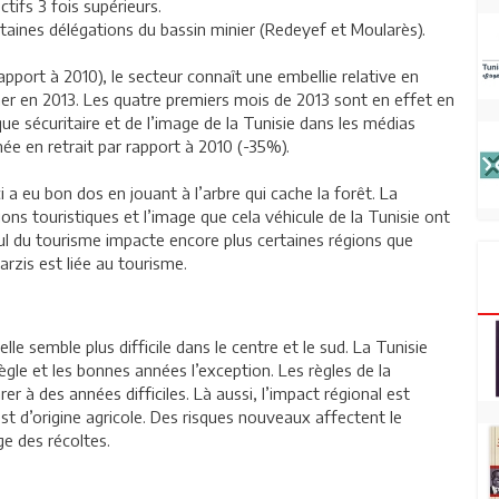
ifs 3 fois supérieurs.
rtaines délégations du bassin minier (Redeyef et Moularès).
port à 2010), le secteur connaît une embellie relative en
er en 2013. Les quatre premiers mois de 2013 sont en effet en
sque sécuritaire et de l’image de la Tunisie dans les médias
ée en retrait par rapport à 2010 (-35%).
i a eu bon dos en jouant à l’arbre qui cache la forêt. La
ions touristiques et l’image que cela véhicule de la Tunisie ont
ecul du tourisme impacte encore plus certaines régions que
rzis est liée au tourisme.
le semble plus difficile dans le centre et le sud. La Tunisie
ègle et les bonnes années l’exception. Les règles de la
 à des années difficiles. Là aussi, l’impact régional est
st d’origine agricole. Des risques nouveaux affectent le
e des récoltes.