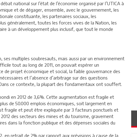
débat national sur l’état de l’économie organisé par l’UTICA à
onomique et de dégager, ensemble, avec le gouvernement, les
tionale constituante, les partenaires sociaux, les
plus généralement, toutes les forces vives de la Nation, les
saire à un développement plus inclusif, que tout le monde
n, ses multiples soubresauts, mais aussi par un environnement
fficile tout au long de 2011, on pouvait espérer un
ce de projet économique et social, la faible gouvernance des
écessaires et l’absence d’arbitrage sur des questions
s. Dans ce contexte, la plupart des fondamentaux ont souffert.
ebondi en 2012 de 3,6%. Cette augmentation est fragile et
e, plus de 50.000 emplois économiques, soit largement en
t fragile et peut être expliquée par 3 facteurs ponctuels et
en 2012 des secteurs des mines et du tourisme, gravement
ires dans la fonction publique et des dépenses sociales du
2, en retrait de 2% par rapport aux prévisions à cause de la