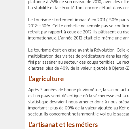
plafonne à 25% de son niveau de 2010, avec des effect
La stabilité et la sécurité font encore défaut dans ce
Le tourisme : fortement impacté en 2011 (-50% par rap
2012: +30%. Cette embellie ne semble pas se confirm
retrait par rapport à ceux de 2012. Ils pâtissent du ri
internationaux. L’année 2012 était elle-même une ann
Le tourisme était en crise avant la Révolution. Celle-c
multiplication des visites de prédicateurs dans les rég
fini par asséner au secteur des coups terribles. Le r
d’autres: plus de 40% de la valeur ajoutée à Djerba-Za
L’agriculture
Après 3 années de bonne pluviométrie, la saison actuel
est un pays semi-désertique où la sécheresse est la r
statistique devraient nous amener donc à nous préparer
important : plus de 60% de la valeur ajoutée au Kef e
secteur. Ils concernent notamment le vol ou le saccag
L’artisanat et les métiers