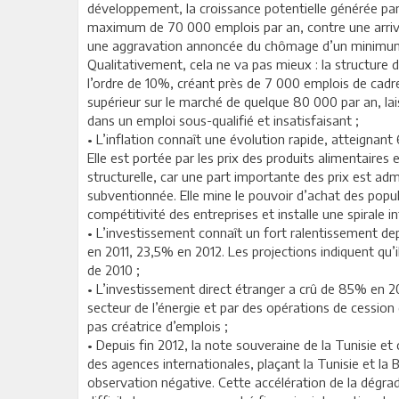
développement, la croissance potentielle générée pa
maximum de 70 000 emplois par an, contre une arri
une aggravation annoncée du chômage d’un minimum 
Qualitativement, cela ne va pas mieux : la structure
l’ordre de 10%, créant près de 7 000 emplois de cadr
supérieur sur le marché de quelque 80 000 par an, l
dans un emploi sous-qualifié et insatisfaisant ;
• L’inflation connaît une évolution rapide, atteigna
Elle est portée par les prix des produits alimentaires e
structurelle, car une part importante des prix est ad
subventionnée. Elle mine le pouvoir d’achat des popul
compétitivité des entreprises et installe une spirale in
• L’investissement connaît un fort ralentissement de
en 2011, 23,5% en 2012. Les projections indiquent qu’il
de 2010 ;
• L’investissement direct étranger a crû de 85% en 20
secteur de l’énergie et par des opérations de cession d
pas créatrice d’emplois ;
• Depuis fin 2012, la note souveraine de la Tunisie e
des agences internationales, plaçant la Tunisie et la
observation négative. Cette accélération de la dégrad