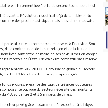
ilité est fortement liée à celle du secteur touristique. Il est
é avant la Révolution: il souffrait déjà de la faiblesse du
concurrence des produits asiatiques mais aussi d’une mauvaise
 Il porte atteinte au commerce organisé et à l’industrie. Son
s, de la contrebande, de la contrefaçon et de la fraude. Il
s bénéfices sont entre les mains de ses caïds. Il met en danger
et les recettes de l’État. Il devrait être combattu sans réserve.
 représentent 60% du PIB. La croissance globale du secteur
7%, les TIC +9,4% et les dépenses publiques (6,4%).
de fonds propres, présente des taux de créances douteuses
 La composante publique du secteur nécessite des montants
du PIB, soit entre 2 et 3,5 milliards de dinars.
e du secteur privé grâce, notamment, à l’export et à la Libye,