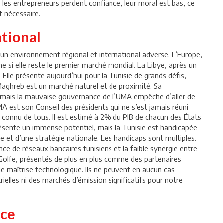
 les entrepreneurs perdent confiance, leur moral est bas, ce
t nécessaire.
ational
un environnement régional et international adverse. L’Europe,
 si elle reste le premier marché mondial. La Libye, après un
. Elle présente aujourd’hui pour la Tunisie de grands défis,
ghreb est un marché naturel et de proximité. Sa
 mais la mauvaise gouvernance de l’UMA empêche d’aller de
UMA est son Conseil des présidents qui ne s’est jamais réuni
 connu de tous. Il est estimé à 2% du PIB de chacun des États
 présente un immense potentiel, mais la Tunisie est handicapée
ue et d’une stratégie nationale. Les handicaps sont multiples.
sence de réseaux bancaires tunisiens et la faible synergie entre
 Golfe, présentés de plus en plus comme des partenaires
e maîtrise technologique. Ils ne peuvent en aucun cas
ielles ni des marchés d’émission significatifs pour notre
nce