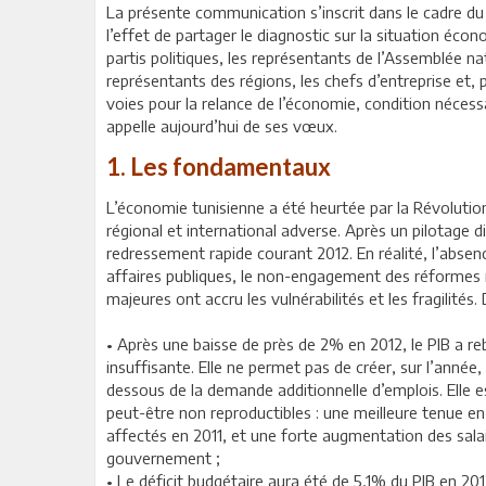
La présente communication s’inscrit dans le cadre du 
l’effet de partager le diagnostic sur la situation éc
partis politiques, les représentants de l’Assemblée na
représentants des régions, les chefs d’entreprise et, 
voies pour la relance de l’économie, condition néces
appelle aujourd’hui de ses vœux.
1. Les fondamentaux
L’économie tunisienne a été heurtée par la Révolutio
régional et international adverse. Après un pilotage di
redressement rapide courant 2012. En réalité, l’absen
affaires publiques, le non-engagement des réformes n
majeures ont accru les vulnérabilités et les fragilité
• Après une baisse de près de 2% en 2012, le PIB a r
insuffisante. Elle ne permet pas de créer, sur l’anné
dessous de la demande additionnelle d’emplois. Elle es
peut-être non reproductibles : une meilleure tenue 
affectés en 2011, et une forte augmentation des sala
gouvernement ;
• Le déficit budgétaire aura été de 5,1% du PIB en 201