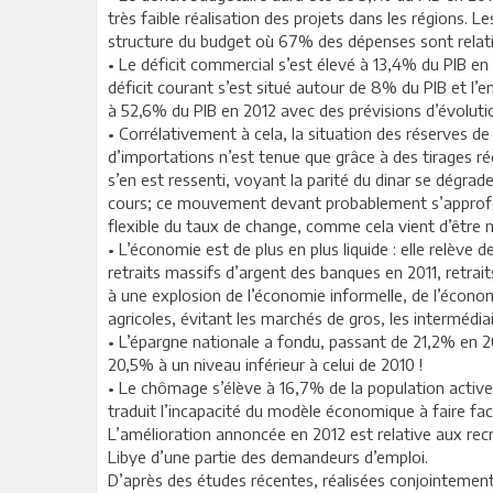
très faible réalisation des projets dans les régions.
structure du budget où 67% des dépenses sont relativ
• Le déficit commercial s’est élevé à 13,4% du PIB en
déficit courant s’est situé autour de 8% du PIB et l
à 52,6% du PIB en 2012 avec des prévisions d’évolutio
• Corrélativement à cela, la situation des réserves d
d’importations n’est tenue que grâce à des tirages ré
s’en est ressenti, voyant la parité du dinar se dégrad
cours; ce mouvement devant probablement s’approfon
flexible du taux de change, comme cela vient d’être n
• L’économie est de plus en plus liquide : elle relè
retraits massifs d’argent des banques en 2011, retrait
à une explosion de l’économie informelle, de l’économi
agricoles, évitant les marchés de gros, les intermédi
• L’épargne nationale a fondu, passant de 21,2% en 2
20,5% à un niveau inférieur à celui de 2010 !
• Le chômage s’élève à 16,7% de la population activ
traduit l’incapacité du modèle économique à faire f
L’amélioration annoncée en 2012 est relative aux rec
Libye d’une partie des demandeurs d’emploi.
D’après des études récentes, réalisées conjointement