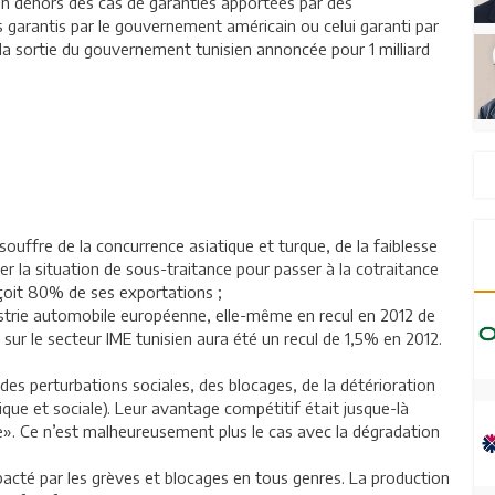
, en dehors des cas de garanties apportées par des
garantis par le gouvernement américain ou celui garanti par
la sortie du gouvernement tunisien annoncée pour 1 milliard
 souffre de la concurrence asiatique et turque, de la faiblesse
r la situation de sous-traitance pour passer à la cotraitance
çoit 80% de ses exportations ;
ndustrie automobile européenne, elle-même en recul en 2012 de
ur le secteur IME tunisien aura été un recul de 1,5% en 2012.
des perturbations sociales, des blocages, de la détérioration
itique et sociale). Leur avantage compétitif était jusque-là
ime». Ce n’est malheureusement plus le cas avec la dégradation
acté par les grèves et blocages en tous genres. La production