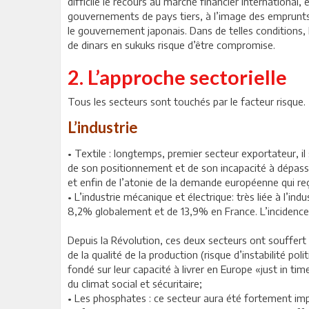
difficile le recours au marché financier international
gouvernements de pays tiers, à l’image des emprunts 
le gouvernement japonais. Dans de telles conditions, 
de dinars en sukuks risque d’être compromise.
2. L’approche sectorielle
Tous les secteurs sont touchés par le facteur risque.
L’industrie
• Textile : longtemps, premier secteur exportateur, il
de son positionnement et de son incapacité à dépasse
et enfin de l’atonie de la demande européenne qui re
• L’industrie mécanique et électrique: très liée à l’i
8,2% globalement et de 13,9% en France. L’incidence s
Depuis la Révolution, ces deux secteurs ont souffert 
de la qualité de la production (risque d’instabilité pol
fondé sur leur capacité à livrer en Europe «just in t
du climat social et sécuritaire;
• Les phosphates : ce secteur aura été fortement imp