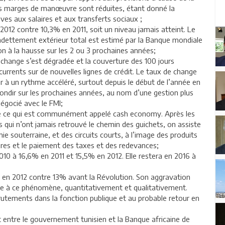
 Les marges de manœuvre sont réduites, étant donné la
es aux salaires et aux transferts sociaux ;
 2012 contre 10,3% en 2011, soit un niveau jamais atteint. Le
’endettement extérieur total est estimé par la Banque mondiale
n à la hausse sur les 2 ou 3 prochaines années;
e change s’est dégradée et la couverture des 100 jours
currents sur de nouvelles lignes de crédit. Le taux de change
er à un rythme accéléré, surtout depuis le début de l’année en
dir sur les prochaines années, au nom d’une gestion plus
égocié avec le FMI;
ve de ce qui est communément appelé cash economy. Après les
s qui n’ont jamais retrouvé le chemin des guichets, on assiste
e souterraine, et des circuits courts, à l’image des produits
aires et le paiement des taxes et des redevances;
010 à 16,6% en 2011 et 15,5% en 2012. Elle restera en 2016 à
e en 2012 contre 13% avant la Révolution. Son aggravation
ace à ce phénomène, quantitativement et qualitativement.
rutements dans la fonction publique et au probable retour en
 entre le gouvernement tunisien et la Banque africaine de