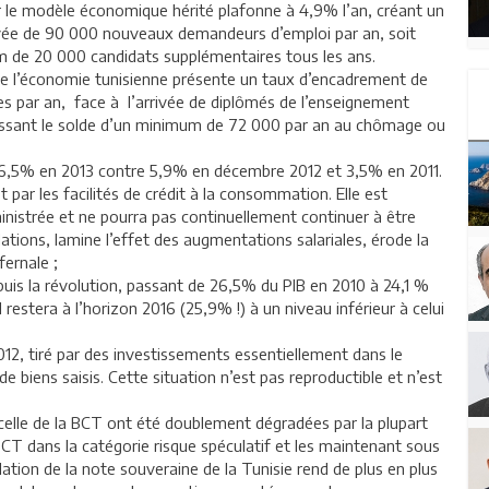
r le modèle économique hérité plafonne à 4,9% l’an, créant un
vée de 90 000 nouveaux demandeurs d’emploi par an, soit
de 20 000 candidats supplémentaires tous les ans.
 de l’économie tunisienne présente un taux d’encadrement de
es par an, face à l’arrivée de diplômés de l’enseignement
aissant le solde d’un minimum de 72 000 par an au chômage ou
nt 6,5% en 2013 contre 5,9% en décembre 2012 et 3,5% en 2011.
t par les facilités de crédit à la consommation. Elle est
ministrée et ne pourra pas continuellement continuer à être
ations, lamine l’effet des augmentations salariales, érode la
fernale ;
puis la révolution, passant de 26,5% du PIB en 2010 à 24,1 %
 restera à l’horizon 2016 (25,9% !) à un niveau inférieur à celui
12, tiré par des investissements essentiellement dans le
e biens saisis. Cette situation n’est pas reproductible et n’est
t celle de la BCT ont été doublement dégradées par la plupart
 BCT dans la catégorie risque spéculatif et les maintenant sous
ation de la note souveraine de la Tunisie rend de plus en plus