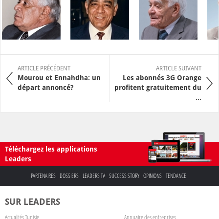
ARTICLE PRÉCÉDENT
ARTICLE SUIVANT
Mourou et Ennahdha: un
Les abonnés 3G Orange
départ annoncé?
profitent gratuitement du
...
Téléchargez les applications
Leaders
PARTENAIRES
DOSSIERS
LEADERS TV
SUCCESS STORY
OPINIONS
TENDANCE
SUR LEADERS
Actualités Tunisie
Annuaire des entreprises