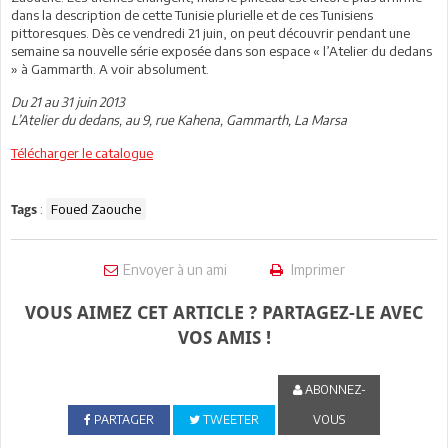
dans la description de cette Tunisie plurielle et de ces Tunisiens
pittoresques. Dès ce vendredi 21 juin, on peut découvrir pendant une
semaine sa nouvelle série exposée dans son espace « l’Atelier du dedans
» à Gammarth. A voir absolument.
Du 21 au 31 juin 2013
L’Atelier du dedans, au 9, rue Kahena, Gammarth, La Marsa
Télécharger le catalogue
:
Foued Zaouche
Tags
Envoyer à un ami
Imprimer
VOUS AIMEZ CET ARTICLE ? PARTAGEZ-LE AVEC
VOS AMIS !
ABONNEZ-
PARTAGER
TWEETER
VOUS