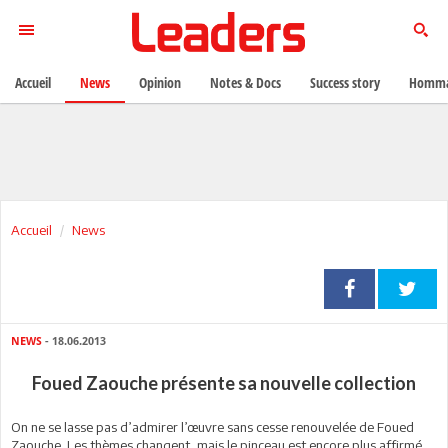
Accueil
News
Opinion
Notes & Docs
Success story
Homma
Accueil
News
NEWS
- 18.06.2013
Foued Zaouche présente sa nouvelle collection
On ne se lasse pas d’admirer l’œuvre sans cesse renouvelée de Foued
Zaouche. Les thèmes changent, mais le pinceau est encore plus affirmé