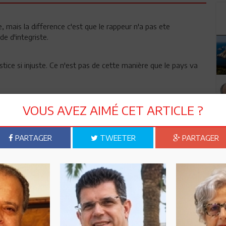
mais la difference c'est que le rappeur n'a pas ete
e d'integriste.
stice si injuste. Ce n'est pas de cette manière que le pays va
au dessus de la loi, va-t-on promulguer des lois pour les
VOUS AVEZ AIMÉ CET ARTICLE ?
PARTAGER
TWEETER
PARTAGER
 prison. Une sentence avec sursis aurait été la bien venue....
eux ans de prison avec sursis pour des terroristes
de !? ou est la justice la dedans ?
s de paroles et liberte de pense sont exclues en TUNISIE pour
s de dieux fait son cinema devant les ambassades etrangeres