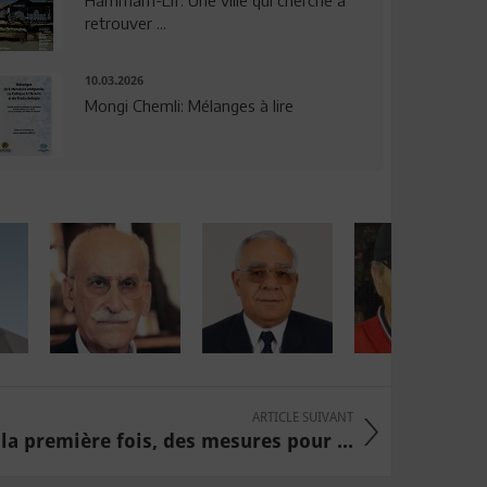
Hammam-Lif: Une ville qui cherche à
retrouver ...
10.03.2026
Mongi Chemli: Mélanges à lire
ARTICLE SUIVANT
 la première fois, des mesures pour ...