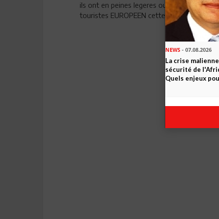
ils ont en peines legeres ou se trouve la 
touristes EUROPEEN cette année 2013 qui v
NEWS
- 07.08.2026
La crise malienne
sécurité de l'Afr
Quels enjeux pour