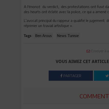
A l'énoncé du verdict, des protestations ont fusé dan
des heurts ont éclaté avec la police, ce qui a amené c
L’avocat principal du rappeur a qualifié le jugement d
réprimer un travail artistique ».
:
Ben Arous
News Tunisie
Tags
Envoyer à u
VOUS AIMEZ CET ARTICLE
PARTAGER
COMMENTE