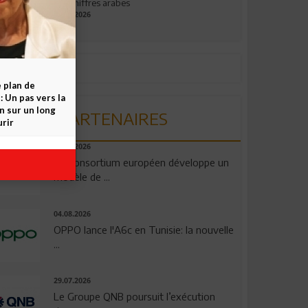
aux chiffres arabes
09.07.2026
e plan de
 Un pas vers la
n sur un long
PARTENAIRES
rir
06.08.2026
Un consortium européen développe un
modèle de ...
04.08.2026
OPPO lance l'A6c en Tunisie: la nouvelle
...
29.07.2026
Le Groupe QNB poursuit l’exécution