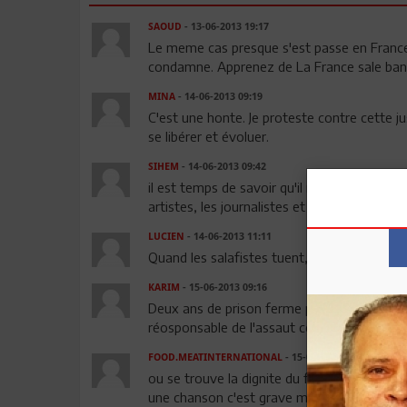
SAOUD
- 13-06-2013 19:17
Le meme cas presque s'est passe en France, 
condamne. Apprenez de La France sale band
MINA
- 14-06-2013 09:19
C'est une honte. Je proteste contre cette ju
se libérer et évoluer.
SIHEM
- 14-06-2013 09:42
il est temps de savoir qu'il n'y a personne 
artistes, les journalistes et les salafistes
LUCIEN
- 14-06-2013 11:11
Quand les salafistes tuent, ils ressortent de
KARIM
- 15-06-2013 09:16
Deux ans de prison ferme pour un artiste, d
réosponsable de l'assaut contre une ambassa
FOOD.MEATINTERNATIONAL
- 15-06-2013 11:39
ou se trouve la dignite du futur , les droit
une chanson c'est grave mais quand un fou