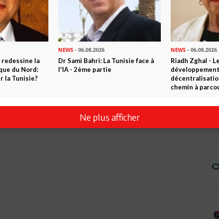
democratie ?? vous regressez TUNISIE finis tout mane des
oudra venir dans un tel pays
NEWS
- 06.08.2026
NEWS
- 06.08.2026
 redessine la
Dr Sami Bahri: La Tunisie face à
Riadh Zghal - L
ique du Nord:
l'IA - 2ème partie
développement:
 la Tunisie?
décentralisatio
chemin à parcou
Ne plus afficher