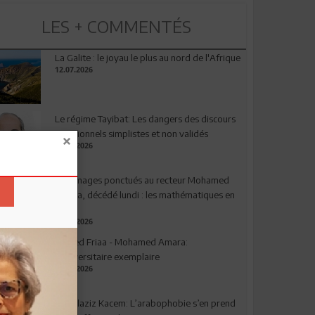
LES + COMMENTÉS
La Galite : le joyau le plus au nord de l'Afrique
12.07.2026
Le régime Tayibat: Les dangers des discours
nutritionnels simplistes et non validés
09.07.2026
Hommages ponctués au recteur Mohamed
Amara, décédé lundi : les mathématiques en
deuil
03.08.2026
Ahmed Friaa - Mohamed Amara:
l’Universitaire exemplaire
04.08.2026
Abdelaziz Kacem: L’arabophobie s’en prend