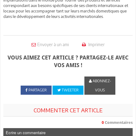
implantations dans le monde pour fournir des produits et services
correspondant aux besoins spécifiques de ses clients internationaux et
locaux pour les accompagner tant sur leurs marchés domestiques que
dans le développement de leurs activités internationales.
Envoyer à un ami
Imprimer
VOUS AIMEZ CET ARTICLE ? PARTAGEZ-LE AVEC
VOS AMIS !
ABONNEZ-
PARTAGER
TWEETER
VOUS
COMMENTER CET ARTICLE
0
Commentaires
Ecrire un commentaire