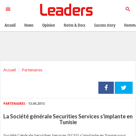
Accueil
News
Opinion
Notes & Docs
Success story
Homma
Accueil
Partenaires
PARTENAIRES
- 13.06.2013
La Société générale Securities Services s'implante en
Tunisie
Société Générale Securities Services (SGSS) s’implante en Tunisie pour