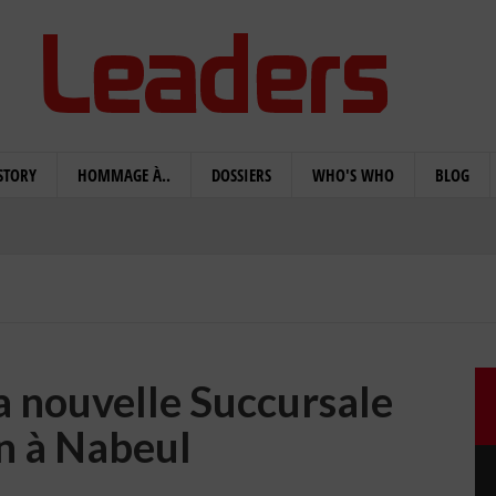
STORY
HOMMAGE À..
DOSSIERS
WHO'S WHO
BLOG
a nouvelle Succursale
n à Nabeul