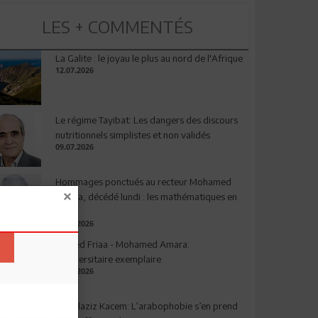
LES + COMMENTÉS
La Galite : le joyau le plus au nord de l'Afrique
12.07.2026
Le régime Tayibat: Les dangers des discours
nutritionnels simplistes et non validés
09.07.2026
Hommages ponctués au recteur Mohamed
Amara, décédé lundi : les mathématiques en
deuil
03.08.2026
Ahmed Friaa - Mohamed Amara:
l’Universitaire exemplaire
04.08.2026
Abdelaziz Kacem: L’arabophobie s’en prend