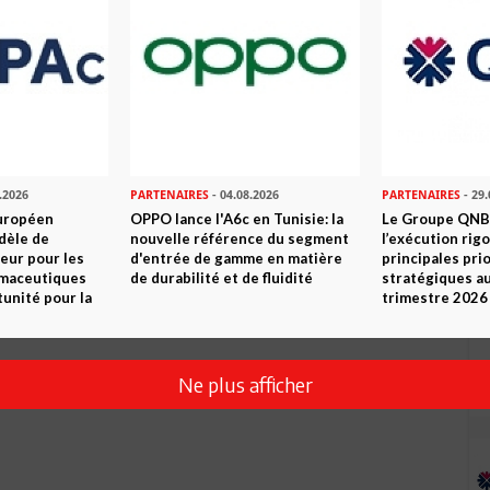
Envoyer
.2026
PARTENAIRES
- 04.08.2026
PARTENAIRES
- 29.
uropéen
OPPO lance l'A6c en Tunisie: la
Le Groupe QNB
dèle de
nouvelle référence du segment
l’exécution rig
eur pour les
d'entrée de gamme en matière
principales pri
rmaceutiques
de durabilité et de fluidité
stratégiques a
tunité pour la
trimestre 2026
Ne plus afficher