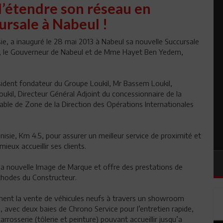
d’étendre son réseau en
ursale à Nabeul !
ie, a inauguré le 28 mai 2013 à Nabeul sa nouvelle Succursale
h, le Gouverneur de Nabeul et de Mme Hayet Ben Yedem,
ident fondateur du Groupe Loukil, Mr Bassem Loukil,
ukil, Directeur Général Adjoint du concessionnaire de la
le de Zone de la Direction des Opérations Internationales
nisie, Km 4.5, pour assurer un meilleur service de proximité et
ieux accueillir ses clients.
la nouvelle Image de Marque et offre des prestations de
thodes du Constructeur.
ement la vente de véhicules neufs à travers un showroom
 avec deux baies de Chrono Service pour l’entretien rapide,
rosserie (tôlerie et peinture) pouvant accueillir jusqu’a