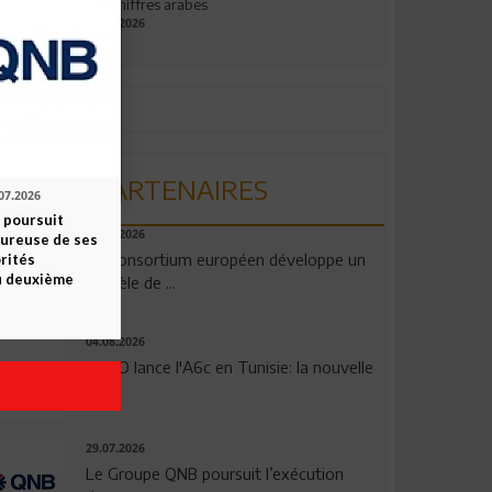
aux chiffres arabes
09.07.2026
PARTENAIRES
07.2026
 poursuit
06.08.2026
oureuse de ses
Un consortium européen développe un
orités
u deuxième
modèle de ...
04.08.2026
OPPO lance l'A6c en Tunisie: la nouvelle
...
29.07.2026
Le Groupe QNB poursuit l’exécution