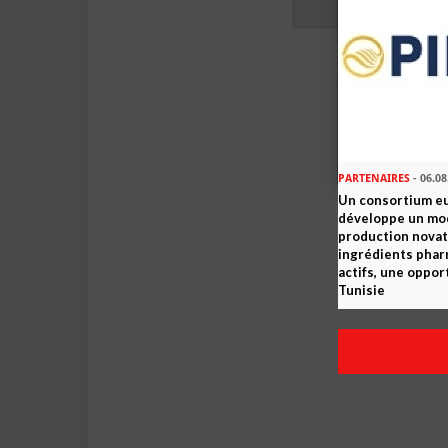
PARTENAIRES
- 06.08
Un consortium e
développe un mo
production novat
ingrédients pha
actifs, une oppor
Tunisie