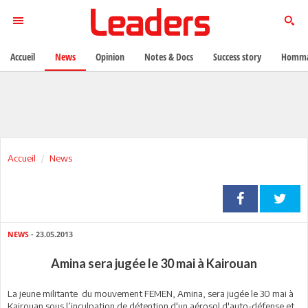
Accueil
News
Opinion
Notes & Docs
Success story
Homma
Accueil
News
NEWS
- 23.05.2013
Amina sera jugée le 30 mai à Kairouan
La jeune militante
du mouvement FEMEN, Amina, sera jugée le 30 mai à
Kairouan sous l’inculpation de détention d'un aérosol d'auto-défense et