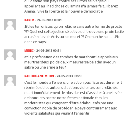
qui defend son pays contre ses illitres sauvages qui
appellent au jihad chose qu amina n'a jamais fait...libérez
Amina...vive la liberte et la nouvelle democratie
KARIM
- 24-05-2013 00:01
.Et les terroristes qu'on relâche sans autre forme de procès
??? Quel est cette justice sélective qui trouve une proie facile
accusée d'avoir écris sur un muret ?? On marche sur la tête
dans ce pays !
MEJDI
- 24-05-2013 00:51
et la profanation des tombes de marabout;le appels aux
meurtres?deux poids deux mesures?se balader avec un
sabre ou une arme à feu?
RADHOUANE MHIRI
- 24-05-2013 07:29
c'est le monde à l'envers. une action pacifiste est durement
réprimée et les auteurs d'actions violentes sont relâchés
quasi immédiatement. le plus dur est d'assister à une levée
de boucliers contre notre femen nationale chez les
modernistes qui craignent d'être éclaboussés par une
conviction noble de protéger le pays contrairement aux
violents salafistes qui veulent l'anéantir