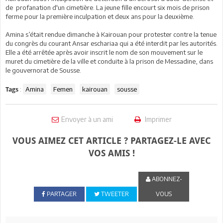
de
profanation d'un cimetière. La jeune fille encourt six mois de prison
ferme pour la première inculpation et deux ans pour la deuxième.
Amina s’était rendue dimanche à Kairouan pour protester contre la tenue
du congrès du courant Ansar eschariaa qui a été interdit par les autorités.
Elle a été arrêtée après avoir inscrit le nom de son mouvement sur le
muret du cimetière de la ville et conduite à la prison de Messadine, dans
le gouvernorat de Sousse.
:
Amina
Femen
kairouan
sousse
Tags
Envoyer à un ami
Imprimer
VOUS AIMEZ CET ARTICLE ? PARTAGEZ-LE AVEC
VOS AMIS !
ABONNEZ-
PARTAGER
TWEETER
VOUS