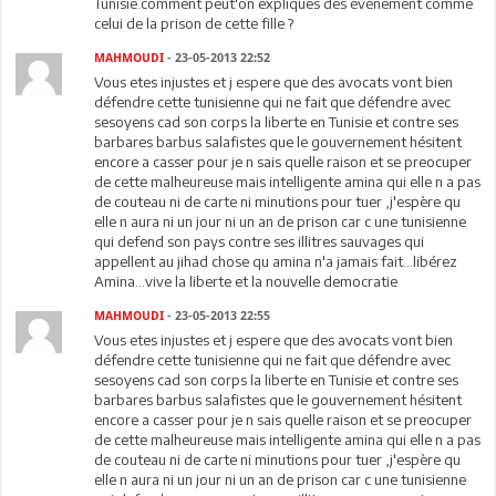
Tunisie.comment peut'on expliques des événement comme
celui de la prison de cette fille ?
MAHMOUDI
- 23-05-2013 22:52
Vous etes injustes et j espere que des avocats vont bien
défendre cette tunisienne qui ne fait que défendre avec
sesoyens cad son corps la liberte en Tunisie et contre ses
barbares barbus salafistes que le gouvernement hésitent
encore a casser pour je n sais quelle raison et se preocuper
de cette malheureuse mais intelligente amina qui elle n a pas
de couteau ni de carte ni minutions pour tuer ,j'espère qu
elle n aura ni un jour ni un an de prison car c une tunisienne
qui defend son pays contre ses illitres sauvages qui
appellent au jihad chose qu amina n'a jamais fait...libérez
Amina...vive la liberte et la nouvelle democratie
MAHMOUDI
- 23-05-2013 22:55
Vous etes injustes et j espere que des avocats vont bien
défendre cette tunisienne qui ne fait que défendre avec
sesoyens cad son corps la liberte en Tunisie et contre ses
barbares barbus salafistes que le gouvernement hésitent
encore a casser pour je n sais quelle raison et se preocuper
de cette malheureuse mais intelligente amina qui elle n a pas
de couteau ni de carte ni minutions pour tuer ,j'espère qu
elle n aura ni un jour ni un an de prison car c une tunisienne