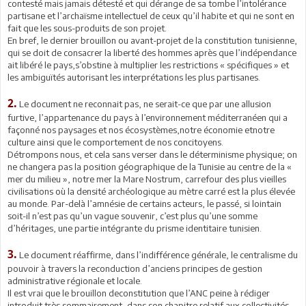
contesté mais jamais détesté et qui dérange de sa tombe l’intolérance
partisane et l’archaïsme intellectuel de ceux qu’il habite et qui ne sont en
fait que les sous-produits de son projet.
En bref, le dernier brouillon ou avant-projet de la constitution tunisienne,
qui se doit de consacrer la liberté des hommes après que l’indépendance
ait libéré le pays,s’obstine à multiplier les restrictions « spécifiques » et
les ambiguïtés autorisant les interprétations les plus partisanes.
2.
Le document ne reconnait pas, ne serait-ce que par une allusion
furtive, l’appartenance du pays à l’environnement méditerranéen qui a
façonné nos paysages et nos écosystèmes,notre économie etnotre
culture ainsi que le comportement de nos concitoyens.
Détrompons nous, et cela sans verser dans le déterminisme physique; on
ne changera pas la position géographique de la Tunisie au centre de la «
mer du milieu », notre mer la Mare Nostrum, carrefour des plus vieilles
civilisations où la densité archéologique au mètre carré est la plus élevée
au monde. Par-delà l’amnésie de certains acteurs, le passé, si lointain
soit-il n’est pas qu’un vague souvenir, c’est plus qu’une somme
d’héritages, une partie intégrante du prisme identitaire tunisien.
3.
Le document réaffirme, dans l’indifférence générale, le centralisme du
pouvoir à travers la reconduction d’anciens principes de gestion
administrative régionale et locale.
Il est vrai que le brouillon deconstitution que l’ANC peine à rédiger
introduit très sommairement, dans son chapitre relatif aux collectivités