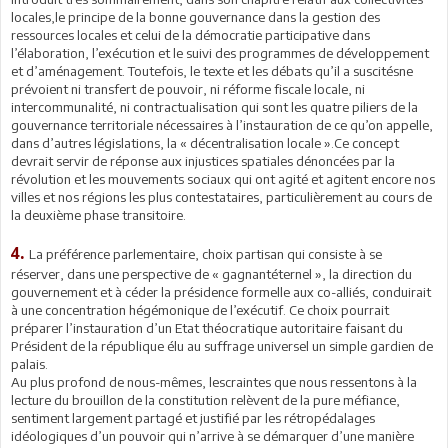
locales,le principe de la bonne gouvernance dans la gestion des
ressources locales et celui de la démocratie participative dans
l’élaboration, l’exécution et le suivi des programmes de développement
et d’aménagement. Toutefois, le texte et les débats qu’il a suscitésne
prévoient ni transfert de pouvoir, ni réforme fiscale locale, ni
intercommunalité, ni contractualisation qui sont les quatre piliers de la
gouvernance territoriale nécessaires à l’instauration de ce qu’on appelle,
dans d’autres législations, la « décentralisation locale ».Ce concept
devrait servir de réponse aux injustices spatiales dénoncées par la
révolution et les mouvements sociaux qui ont agité et agitent encore nos
villes et nos régions les plus contestataires, particulièrement au cours de
la deuxième phase transitoire.
4.
La préférence parlementaire, choix partisan qui consiste à se
réserver, dans une perspective de « gagnantéternel », la direction du
gouvernement et à céder la présidence formelle aux co-alliés, conduirait
à une concentration hégémonique de l’exécutif. Ce choix pourrait
préparer l’instauration d’un Etat théocratique autoritaire faisant du
Président de la république élu au suffrage universel un simple gardien de
palais.
Au plus profond de nous-mêmes, lescraintes que nous ressentons à la
lecture du brouillon de la constitution relèvent de la pure méfiance,
sentiment largement partagé et justifié par les rétropédalages
idéologiques d’un pouvoir qui n’arrive à se démarquer d’une manière