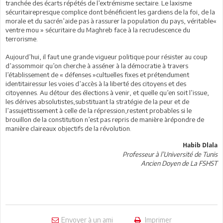
tranchée des écarts répétés de l’extrémisme sectaire. Le laxisme
sécuritairepresque complice dont bénéficient les gardiens de la foi, de la
morale et du sacrén’aide pas à rassurer la population du pays, véritable«
ventre mou » sécuritaire du Maghreb face à la recrudescence du
terrorisme.
Aujourd’hui, il faut une grande vigueur politique pour résister au coup
d’assommoir qu’on cherche à asséner à la démocratie à travers
l’établissement de « défenses »cultuelles fixes et prétendument
identitairessur les voies d’accès à la liberté des citoyens et des
citoyennes. Au détour des élections à venir, et quelle qu’en soit l’issue,
les dérives absolutistes,substituant la stratégie de la peur et de
l’assujettissement à celle de la répression,restent probables si le
brouillon de la constitution n’est pas repris de manière àrépondre de
manière claireaux objectifs de la révolution.
Habib Dlala
Professeur à l’Université de Tunis
Ancien Doyen de La FSHST
Envoyer à un ami
Imprimer