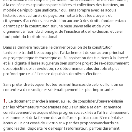
à la croisée des aspirations particulières et collectives des tunisiens, un
modèle de république unificateur qui, sans rompre avec les acquis
historiques et culturels du pays, permette à tous les citoyens et
citoyennes d’accédersans restriction aucune à des droits fondamentaux
garantis par la constitution sur une base universelle et de vivre
dignement à l’abri du chômage, de l’injustice et de l’exclusion, et ce en
tout point du territoire national.
Dans sa dernière mouture, le dernier brouillon de la constitution
tunisienne traduit beaucoup plus l’attachement de son auteur principal
au projetpolitique théocratique qu’à l’aspiration des tunisiens à la liberté
et à la dignité. Il laisse augurerun bien sombre projet de re-détournement
des objectifs de la révolution, re-détournement plus durable et plus
profond que celui à l’œuvre depuis les dernières élections.
Sans prétendre évoquer toutes les insuffisances de ce brouillon, on se
contentera d’en souligner schématiquement les plus importantes.
1.
Le document cherche à miner, au lieu de consolider,l’œuvreréalisée
par les réformateurs modernistes depuis un siècle et demi et menace
corrélativement les acquis et les progrès sociaux liés à l’affranchissement
de l’homme et de la femme des archaïsmes patriarcaux. N’en déplaise
àceux qui n’ont cessé de « vitrioler » par des proposrevanchards ce
grand leader, dépositaire de l’esprit réformateur, parfois durement