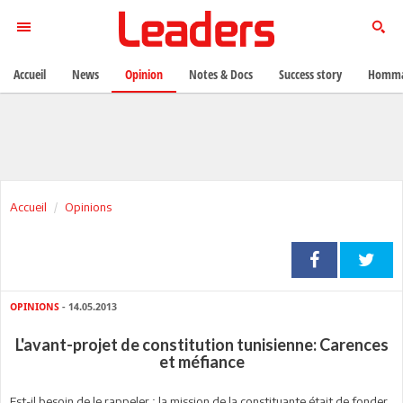
Accueil
News
Opinion
Notes & Docs
Success story
Homma
Accueil
Opinions
OPINIONS
- 14.05.2013
L'avant-projet de constitution tunisienne: Carences
et méfiance
Est-il besoin de le rappeler ; la mission de la constituante était de fonder,