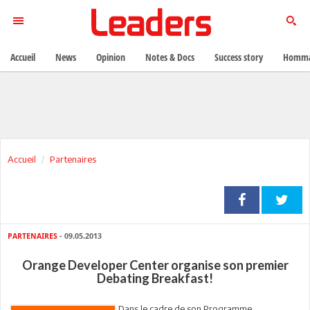
Accueil
News
Opinion
Notes & Docs
Success story
Homma
Accueil
Partenaires
PARTENAIRES
- 09.05.2013
Orange Developer Center organise son premier
Debating Breakfast!
Dans le cadre de son Programme