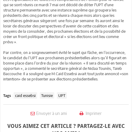
qui se sont réunis ce mardi 7 mai ont décidé de dôter l'UPT d'une
structure permanente avec une instance suprême qui groupera les
présidents des cinq partis et se réunira chaque mois alors que les
secrétaires généraux siègeront une fois par semaine. Ils auront ainsi le
loisir de discuter des perspectives d'avenir de cette coalition et des
moyens de la consolider, des prochaines élections et de la possibilté de
créer un front politique et électoral « si les élections ont lieu comme
prévu ».
Par contre, on a soigneusement évité le sujet qui fâche, en l’occurrence,
le candidat du l’UPT aux prochaines présidentielles alors qu’il figurait en
bonne place dans l’ordre du jour de la réunion. « Il sera discuté en temps
opportun », a commenté le secrétaire général de Nidaa Tounès, Taïeb
Baccouche. Il a souligné que M.Caïd Essebsi avait tout juste annoncé «son
intention» de se présenter aux élections présidentielles.
:
caid essebsi
Tunisie
UPT
Tags
Envoyer à un ami
Imprimer
VOUS AIMEZ CET ARTICLE ? PARTAGEZ-LE AVEC