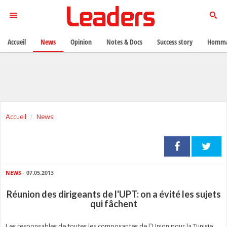
Accueil
News
Opinion
Notes & Docs
Success story
Homma
Accueil
News
NEWS
- 07.05.2013
Réunion des dirigeants de l'UPT: on a évité les sujets
qui fâchent
Les responsables de toutes les composantes de l’Union pour la Tunisie