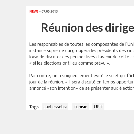
NEWS
- 07.05.2013
Réunion des dirigea
Les responsables de toutes les composantes de l’Unio
instance suprême qui groupera les présidents des cinq 
loisir de discuter des perspectives d'avenir de cette c
« si les élections ont lieu comme prévu ».
Par contre, on a soigneusement évité le sujet qui fâch
jour de la réunion. « Il sera discuté en temps opport
annoncé «son intention» de se présenter aux élections
:
caid essebsi
Tunisie
UPT
Tags