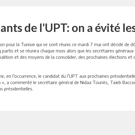
nts de l'UPT: on a évité le
n pour la Tunisie qui se sont réunis ce mardi 7 mai ont décidé de 
partis et se réunira chaque mois alors que les secrétaires généraux s
oalition et des moyens de la consolider, des prochaines élections et de
e, en l’occurrence, le candidat du l’UPT aux prochaines présidentielles
un », a commenté le secrétaire général de Nidaa Tounès, Taïeb Baccouc
 présidentielles.