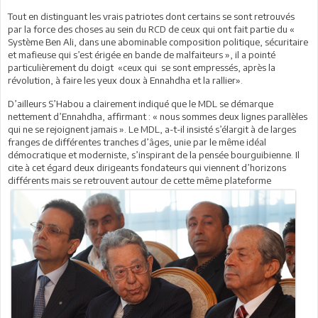
Tout en distinguant les vrais patriotes dont certains se sont retrouvés
par la force des choses au sein du RCD de ceux qui ont fait partie du «
Système Ben Ali, dans une abominable composition politique, sécuritaire
et mafieuse qui s’est érigée en bande de malfaiteurs », il a pointé
particulièrement du doigt «ceux qui se sont empressés, après la
révolution, à faire les yeux doux à Ennahdha et la rallier».
D’ailleurs S’Habou a clairement indiqué que le MDL se démarque
nettement d’Ennahdha, affirmant : « nous sommes deux lignes parallèles
qui ne se rejoignent jamais ». Le MDL, a-t-il insisté s’élargit à de larges
franges de différentes tranches d’âges, unie par le même idéal
démocratique et moderniste, s’inspirant de la pensée bourguibienne. Il
cite à cet égard deux dirigeants fondateurs qui viennent d’horizons
différents mais se retrouvent
autour de cette même plateforme