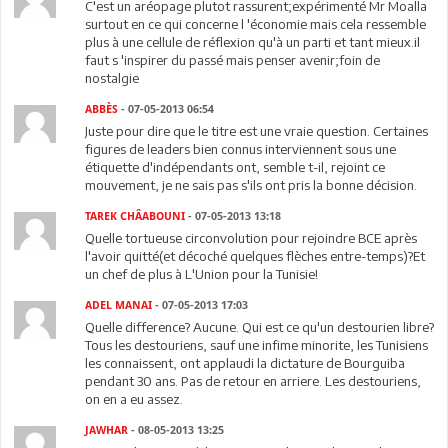
C'est un aréopage plutot rassurent;expérimenté Mr Moalla
surtout en ce qui concerne l 'économie mais cela ressemble
plus à une cellule de réflexion qu'à un parti et tant mieux.il
faut s 'inspirer du passé mais penser avenir;foin de
nostalgie
ABBÈS
- 07-05-2013 06:54
Juste pour dire que le titre est une vraie question. Certaines
figures de leaders bien connus interviennent sous une
étiquette d'indépendants ont, semble t-il, rejoint ce
mouvement, je ne sais pas s'ils ont pris la bonne décision.
TAREK CHÂABOUNI
- 07-05-2013 13:18
Quelle tortueuse circonvolution pour rejoindre BCE après
l'avoir quitté(et décoché quelques flèches entre-temps)?Et
un chef de plus à L'Union pour la Tunisie!
ADEL MANAI
- 07-05-2013 17:03
Quelle difference? Aucune. Qui est ce qu'un destourien libre?
Tous les destouriens, sauf une infime minorite, les Tunisiens
les connaissent, ont applaudi la dictature de Bourguiba
pendant 30 ans. Pas de retour en arriere. Les destouriens,
on en a eu assez.
JAWHAR
- 08-05-2013 13:25