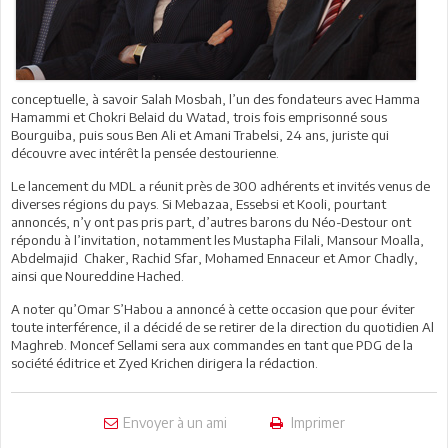
conceptuelle, à savoir Salah Mosbah, l’un des fondateurs avec Hamma
Hamammi et Chokri Belaid du Watad, trois fois emprisonné sous
Bourguiba, puis sous Ben Ali et Amani Trabelsi, 24 ans, juriste qui
découvre avec intérêt la pensée destourienne.
Le lancement du MDL a réunit près de 300 adhérents et invités venus de
diverses régions du pays. Si Mebazaa, Essebsi et Kooli, pourtant
annoncés, n’y ont pas pris part, d’autres barons du Néo-Destour ont
répondu à l’invitation, notamment les Mustapha Filali, Mansour Moalla,
Abdelmajid Chaker, Rachid Sfar, Mohamed Ennaceur et Amor Chadly,
ainsi que Noureddine Hached.
A noter qu’Omar S’Habou a annoncé à cette occasion que pour éviter
toute interférence, il a décidé de se retirer de la direction du quotidien Al
Maghreb. Moncef Sellami sera aux commandes en tant que PDG de la
société éditrice et Zyed Krichen dirigera la rédaction.
Envoyer à un ami
Imprimer