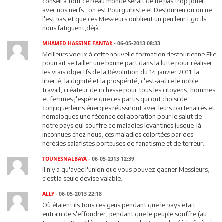
conseil à tout ce beau monde serait de ne pas trop jouer
avec nos nerfs.. on est Bourguibiste et Destourien ou on ne
l'est pas,et que ces Messieurs oublient un peu leur Ego ils
nous fatiguent,déjà......
MHAMED HASSINE FANTAR
- 06-05-2013 08:33
Meilleurs voeux à cette nouvelle formation destourienne.Elle
pourrait se tailler une bonne part dans la lutte pour réaliser
les vrais objectfs de la Révolution du 14 janvier 2011: la
liberté, la dignité et la prospérité, c'est-à-dire le noble
travail, créateur de richesse pour tous les citoyens, hommes
et femmes.J'espère que ces partis qui ont choisi de
conjuguerleurs énergies réussiront avec leurs partenaires et
homologues une féconde collaboration pour le salut de
notre pays qui souffre de maladies levantines jusque-là
inconnues chez nous, ces maladies colprtées par des
hérésies salafistes porteuses de fanatisme et de terreur.
TOUNESNALBAYA
- 06-05-2013 12:39
il n'y a qu'avec l'union que vous pouvez gagner Messieurs,
c'est la seule devise valable.
ALLY
- 06-05-2013 22:18
Où étaient ils tous ces gens pendant que le pays etait
entrain de s'effondrer, pendant que le peuple souffre (au