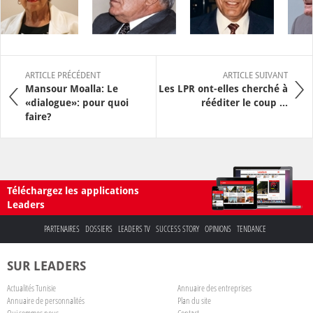
ARTICLE PRÉCÉDENT
ARTICLE SUIVANT
Mansour Moalla: Le
Les LPR ont-elles cherché à
«dialogue»: pour quoi
rééditer le coup ...
faire?
Téléchargez les applications
Leaders
PARTENAIRES
DOSSIERS
LEADERS TV
SUCCESS STORY
OPINIONS
TENDANCE
SUR LEADERS
Actualités Tunisie
Annuaire des entreprises
Annuaire de personnalités
Plan du site