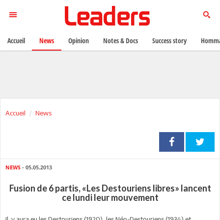
Accueil
News
Opinion
Notes & Docs
Success story
Homma
Accueil
News
NEWS
- 05.05.2013
Fusion de 6 partis, «Les Destouriens libres» lancent
ce lundi leur mouvement
Il y aura eu les Destouriens (1920), les Néo-Destouriens (1934) et