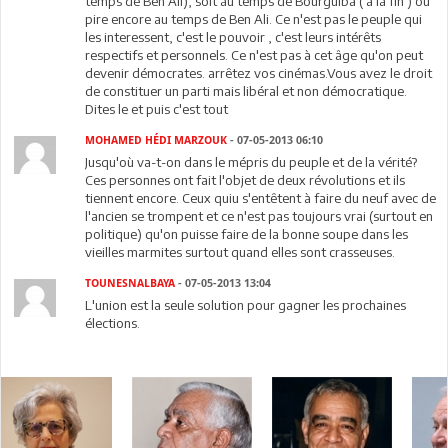
temps de Ben Ali), soit au temps de Bourguiba ( à la fin ) où
pire encore au temps de Ben Ali. Ce n'est pas le peuple qui
les interessent, c'est le pouvoir , c'est leurs intérêts
respectifs et personnels. Ce n'est pas à cet âge qu'on peut
devenir démocrates. arrêtez vos cinémas.Vous avez le droit
de constituer un parti mais libéral et non démocratique.
Dites le et puis c'est tout
MOHAMED HÉDI MARZOUK
- 07-05-2013 06:10
Jusqu'où va-t-on dans le mépris du peuple et de la vérité?
Ces personnes ont fait l'objet de deux révolutions et ils
tiennent encore. Ceux quiu s'entêtent à faire du neuf avec de
l'ancien se trompent et ce n'est pas toujours vrai (surtout en
politique) qu'on puisse faire de la bonne soupe dans les
vieilles marmites surtout quand elles sont crasseuses.
TOUNESNALBAYA
- 07-05-2013 13:04
L'union est la seule solution pour gagner les prochaines
élections.