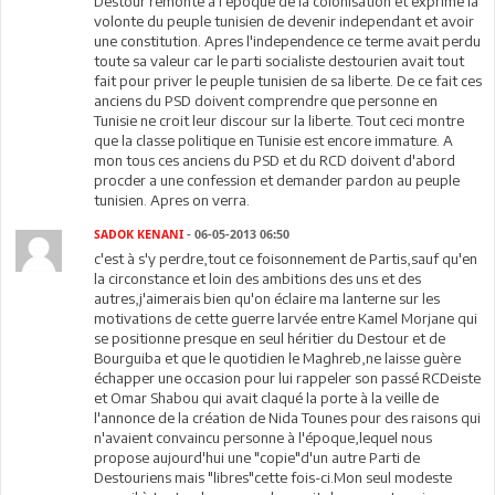
Destour remonte a l'epoque de la colonisation et exprime la
volonte du peuple tunisien de devenir independant et avoir
une constitution. Apres l'independence ce terme avait perdu
toute sa valeur car le parti socialiste destourien avait tout
fait pour priver le peuple tunisien de sa liberte. De ce fait ces
anciens du PSD doivent comprendre que personne en
Tunisie ne croit leur discour sur la liberte. Tout ceci montre
que la classe politique en Tunisie est encore immature. A
mon tous ces anciens du PSD et du RCD doivent d'abord
procder a une confession et demander pardon au peuple
tunisien. Apres on verra.
SADOK KENANI
- 06-05-2013 06:50
c'est à s'y perdre,tout ce foisonnement de Partis,sauf qu'en
la circonstance et loin des ambitions des uns et des
autres,j'aimerais bien qu'on éclaire ma lanterne sur les
motivations de cette guerre larvée entre Kamel Morjane qui
se positionne presque en seul héritier du Destour et de
Bourguiba et que le quotidien le Maghreb,ne laisse guère
échapper une occasion pour lui rappeler son passé RCDeiste
et Omar Shabou qui avait claqué la porte à la veille de
l'annonce de la création de Nida Tounes pour des raisons qui
n'avaient convaincu personne à l'époque,lequel nous
propose aujourd'hui une "copie"d'un autre Parti de
Destouriens mais "libres"cette fois-ci.Mon seul modeste