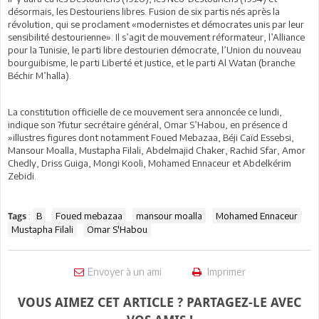
désormais, les Destouriens libres. Fusion de six partis nés après la
révolution, qui se proclament «modernistes et démocrates unis par leur
sensibilité destourienne». Il s’agit de mouvement réformateur, l’Alliance
pour la Tunisie, le parti libre destourien démocrate, l’Union du nouveau
bourguibisme, le parti Liberté et justice, et le parti Al Watan (branche
Béchir M’halla).
La constitution officielle de ce mouvement sera annoncée ce lundi,
indique son ?futur secrétaire général, Omar S’Habou, en présence d
»illustres figures dont notamment Foued Mebazaa, Béji Caïd Essebsi,
Mansour Moalla, Mustapha Filali, Abdelmajid Chaker, Rachid Sfar, Amor
Chedly, Driss Guiga, Mongi Kooli, Mohamed Ennaceur et Abdelkérim
Zebidi.
:
B
Foued mebazaa
mansour moalla
Mohamed Ennaceur
Tags
Mustapha Filali
Omar S'Habou
Envoyer à un ami
Imprimer
VOUS AIMEZ CET ARTICLE ? PARTAGEZ-LE AVEC