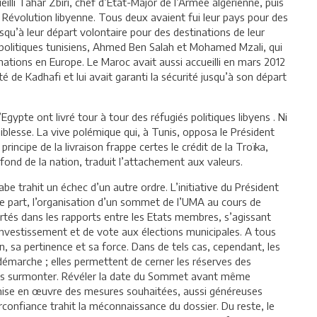
lli Tahar Zbiri, chef d’Etat-Major de l’Armée algérienne, puis
Révolution libyenne. Tous deux avaient fui leur pays pour des
jusqu’à leur départ volontaire pour des destinations de leur
és politiques tunisiens, Ahmed Ben Salah et Mohamed Mzali, qui
inations en Europe. Le Maroc avait aussi accueilli en mars 2012
é de Kadhafi et lui avait garanti la sécurité jusqu’à son départ
’Egypte ont livré tour à tour des réfugiés politiques libyens . Ni
e faiblesse. La vive polémique qui, à Tunis, opposa le Président
incipe de la livraison frappe certes le crédit de la Troïka,
fond de la nation, traduit l’attachement aux valeurs.
be trahit un échec d’un autre ordre. L’initiative du Président
e part, l’organisation d’un sommet de l’UMA au cours de
ibertés dans les rapports entre les Etats membres, s’agissant
 d’investissement et de vote aux élections municipales. A tous
ion, sa pertinence et sa force. Dans de tels cas, cependant, les
 démarche ; elles permettent de cerner les réserves des
 les surmonter. Révéler la date du Sommet avant même
a mise en œuvre des mesures souhaitées, aussi généreuses
rconfiance trahit la méconnaissance du dossier. Du reste, le