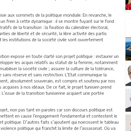
unisie aux sommets de la politique mondiale. En revanche, le
n frein à cette dynamique : il se montre fuyant sur le fond
fs de la transition : la fixation du calendrier électoral,
nties de liberté et de sécurité, la libre activité des partis
et les institutions de la société civile sont ouvertement
tion expose en toute clarté son projet politique : instaurer un
développer les acquis relatifs au statut de la femme, notamment
nsabiliser la société civile ; assurer la culture de la tolérance,
me sans réserve et sans restriction. L’Etat communique la
ement, absolument souverain, est compris et soutenu par nos
 acquises à nos idéaux. De ce fait, le projet tunisien prend
. L’issue de la transition tunisienne acquiert une portée
ojet, non pas tant en paroles car son discours politique est
a mettent en cause l’engagement fondamental et contestent le
et politique. D’autres faits s’ajoutent qui noircissent le tableau
violence politique qui franchit la limite de l’assassinat. Où va