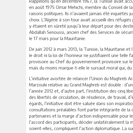
Rappelons qu’en décembre 1967, la Tunisie avait accuei
en août 1975 Omar Mehichi, membre du Conseil de la 
raisons politiques. Ils n’avaient jamais été inquiétés 
choix. L’Algérie à son tour avait accueilli des réfugi
y étaient en sûreté jusqu’à leur départ pour des dest
Abdallah Senoussi, ancien chef des Services de sécurit
le 17 mars pour la Mauritanie.
De juin 2012 à mars 2013, la Tunisie, la Mauritanie et l
le droit ni la loi de l’honneur ne justifiaient une tell
provisoire au Chef du gouvernement provisoire sur le pr
mais du moins marque-t-elle le sursaut moral qui, du 
L’initiative avortée de relancer l’Union du Maghreb Ara
Marzouki relative au Grand Maghreb est double : d’un
l’année 2012 et, d’autre part, l’institution des cinq l
des libertés de circulation, de résidence, de travail,
égards, l’initiative doit être saluée dans son inspirat
consultations préalables font partie intégrante de la
partenaires et la marge d’action indispensable pour
l’accord des participants, décider unilatéralement l
soient-elles, compliquent l’action diplomatique. La su