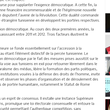
urse pour supplanter l’exigence démocratique. A cette fin, la
manne financière incommensurable et de l’hégémonie nouvelle
e disputent l’avenir de la Révolution. Cette dualité commande
que étrangère tunisienne en développent les portées respectives.
ition démocratique. Au cours des deux premières années, la
aisissant entre 2011 et 2012. Trois facteurs illustrent le
rieure se fonde essentiellement sur l’accession à la
étant l’élément distinctif de la percée tunisienne. Le
 démocratique par le fait des mesures prises aussitôt sur le
re la voie aux tunisiens en exil pour retourner librement dans le
uralisme des médias, libère la formation des partis politiques,
es institutions vouées à la défense des droits de l’homme, invite
re et observer les phases d’organisation et de déroulement des
tés de portée humanitaire, notamment le Statut de Rome
n esprit de consensus. Il installe une Instance Supérieure
ns, promulgue une loi électorale consensuelle et entoure la
écurité permettant l’authentique compétition, sans