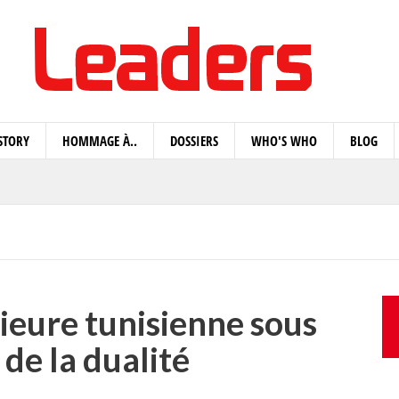
STORY
HOMMAGE À..
DOSSIERS
WHO'S WHO
BLOG
rieure tunisienne sous
 de la dualité