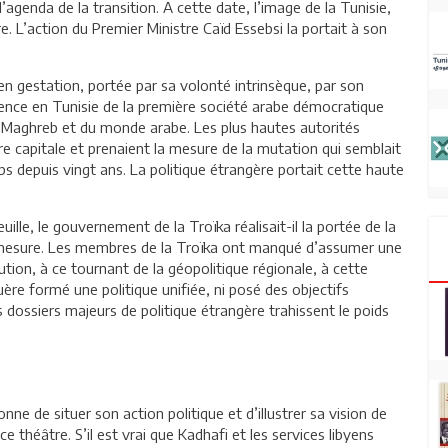
genda de la transition. A cette date, l’image de la Tunisie,
. L’action du Premier Ministre Caïd Essebsi la portait à son
en gestation, portée par sa volonté intrinsèque, par son
ence en Tunisie de la première société arabe démocratique
du Maghreb et du monde arabe. Les plus hautes autorités
re capitale et prenaient la mesure de la mutation qui semblait
rps depuis vingt ans. La politique étrangère portait cette haute
ille, le gouvernement de la Troïka réalisait-il la portée de la
la mesure. Les membres de la Troïka ont manqué d’assumer une
tion, à ce tournant de la géopolitique régionale, à cette
guère formé une politique unifiée, ni posé des objectifs
ossiers majeurs de politique étrangère trahissent le poids
ne de situer son action politique et d’illustrer sa vision de
 théâtre. S’il est vrai que Kadhafi et les services libyens