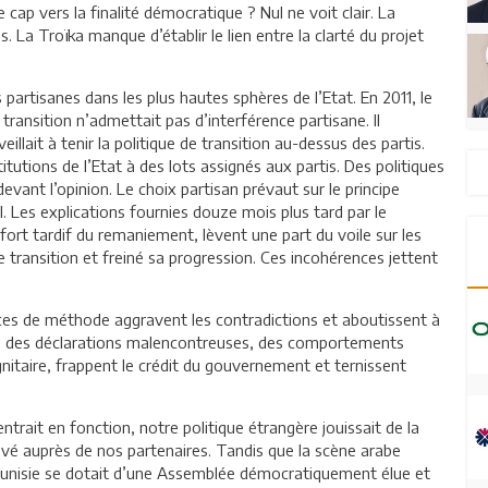
e cap vers la finalité démocratique ? Nul ne voit clair. La
. La Troïka manque d’établir le lien entre la clarté du projet
s partisanes dans les plus hautes sphères de l’Etat. En 2011, le
nsition n’admettait pas d’interférence partisane. Il
eillait à tenir la politique de transition au-dessus des partis.
tutions de l’Etat à des lots assignés aux partis. Des politiques
vant l’opinion. Le choix partisan prévaut sur le principe
 Les explications fournies douze mois plus tard par le
ffort tardif du remaniement, lèvent une part du voile sur les
de transition et freiné sa progression. Ces incohérences jettent
ances de méthode aggravent les contradictions et aboutissent à
re, des déclarations malencontreuses, des comportements
gnitaire, frappent le crédit du gouvernement et ternissent
trait en fonction, notre politique étrangère jouissait de la
evé auprès de nos partenaires. Tandis que la scène arabe
 la Tunisie se dotait d’une Assemblée démocratiquement élue et