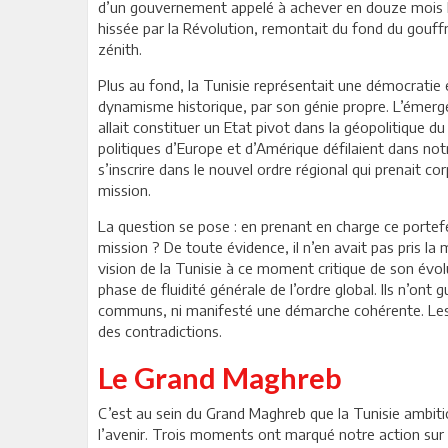
d’un gouvernement appelé à achever en douze mois l’a
hissée par la Révolution, remontait du fond du gouffre
zénith.
Plus au fond, la Tunisie représentait une démocratie 
dynamisme historique, par son génie propre. L’émerg
allait constituer un Etat pivot dans la géopolitique 
politiques d’Europe et d’Amérique défilaient dans not
s’inscrire dans le nouvel ordre régional qui prenait co
mission.
La question se pose : en prenant en charge ce portefeu
mission ? De toute évidence, il n’en avait pas pris 
vision de la Tunisie à ce moment critique de son évolu
phase de fluidité générale de l’ordre global. Ils n’ont 
communs, ni manifesté une démarche cohérente. Les d
des contradictions.
Le Grand Maghreb
C’est au sein du Grand Maghreb que la Tunisie ambition
l’avenir. Trois moments ont marqué notre action sur ce