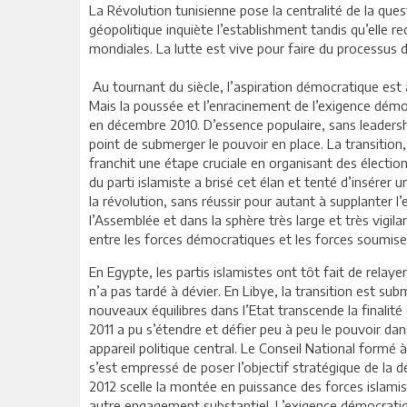
L
a Révolution tunisienne pose la centralité de la qu
géopolitique inquiète l’establishment tandis qu’elle r
mondiales. La lutte est vive pour faire du processus 
Au tournant du siècle, l’aspiration démocratique est
Mais la poussée et l’enracinement de l’exigence démo
en décembre 2010. D’essence populaire, sans leadershi
point de submerger le pouvoir en place. La transition,
franchit une étape cruciale en organisant des électi
du parti islamiste a brisé cet élan et tenté d’insérer u
la révolution, sans réussir pour autant à supplanter 
l’Assemblée et dans la sphère très large et très vigilan
entre les forces démocratiques et les forces soumises
En Egypte, les partis islamistes ont tôt fait de relay
n’a pas tardé à dévier. En Libye, la transition est sub
nouveaux équilibres dans l’Etat transcende la finalité
2011 a pu s’étendre et défier peu à peu le pouvoir da
appareil politique central. Le Conseil National formé
s’est empressé de poser l’objectif stratégique de la
2012 scelle la montée en puissance des forces islamiste
autre engagement substantiel. L’exigence démocratiq