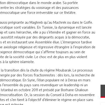
estion démocratique dans le monde arabe. Sa portée
ecentre les stratégies du voisinage et des puissances
démocratique une force irréversible sur ce théâtre.
 aussi prégnante au Maghreb qu’au Machrek ou dans le Golfe.
cratique sont variables. En Tunisie, la dynamique est lancée
p et sans hiérarchie, elle a pu s’étendre et gagner en force au
 aussitôt relayée par des dirigeants acquis à la démocratie,
ons et en instaurant une Assemblée élue. L’émergence tardive
ne axiologie religieuse et régressive étrangère à l’inspiration de
l’exigence démocratique qui s’affirme toujours au sein de
te de la société civile. Le choc est de plus en plus violent
 à la sphère islamiste.
er la transition dès la chute du régime Moubarak. Le processus
mergée par des forces fractionnistes : dès lors, la recherche de
 démocratique. En Syrie, l’élan populaire né à Deraa en mars
ns l’ensemble du pays sans revendiquer un leadership ni un
 à Istanbul en octobre 2011 et présidé par Borhane Ghalioun
 démocratisation. Or, la session du Conseil à Doha en novembre
s et s’en tient à l’objectif d’éliminer le régime en place sans
ue est éclipsée.