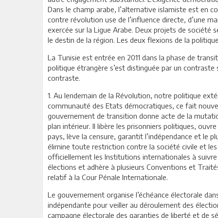
Dans le champ arabe, l’alternative islamiste est en co
contre révolution use de l’influence directe, d’une 
exercée sur la Ligue Arabe. Deux projets de société s
le destin de la région. Les deux flexions de la politi
La Tunisie est entrée en 2011 dans la phase de trans
politique étrangère s’est distinguée par un contraste s
contraste.
1. Au lendemain de la Révolution, notre politique exté
communauté des Etats démocratiques, ce fait nouveau 
gouvernement de transition donne acte de la mutation
plan intérieur. Il libère les prisonniers politiques, ouv
pays, lève la censure, garantit l’indépendance et le pl
élimine toute restriction contre la société civile et l
officiellement les Institutions internationales à suiv
élections et adhère à plusieurs Conventions et Trai
relatif à la Cour Pénale Internationale.
Le gouvernement organise l’échéance électorale dans u
indépendante pour veiller au déroulement des électio
campagne électorale des garanties de liberté et de s