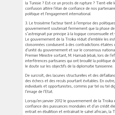
la Tunisie ? Est-ce un procès de rupture ? Tient-elle l
confusion altère l’élan de confiance de nos partenaires
politique et l’engagement international.
3. Le troisième facteur tient à l’emprise des politique
gouvernement soutenait fermement que la phase de tra
s’astreignait par principe à la logique consensuelle et v
Le gouvernement de la Troïka réduit d’emblée les insti
cloisonnées conduisent à des contradictions étalées de
d’unité du gouvernement et sur le consensus national.
Premier Ministre sortant, M. Hamadi Jebali, lors de l’e
interférences partisanes qui ont brouillé la politique 
le doute sur les objectifs de la diplomatie tunisienne.
De surcroît, des lacunes structurelles et des défaill
des échecs et des reculs pourtant évitables. En out
individuels et opportunistes, commis par tel ou tel di
l’image de l’Etat.
Lorsqu’en janvier 2012 le gouvernement de la Troïka en
confiance des puissances mondiales et d’un crédit él
entrait en ébullition et entraînait le sahel africain,