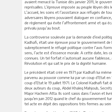
avaient menacé la Tunisie dès janvier 2011, le gouver
représailles. L’épreuve imposée au peuple libyen dès 
L’accueil, les soins et l’assistance aux réfugiés de t
adversaires libyens pouvaient dialoguer en confiance
de règlement qui évite l’affrontement armé et qui éca
prévalu jusqu’au bout.
La controverse soulevée par la demande d’exil polit
Kadhafi, était une épreuve pour le gouvernement de la
subrepticement le réfugié politique contre l’avis form
sens, l’acte est d’essence morale. A cette date, les c
connues. Un tel forfait n’autorisait aucune faiblesse
Révolution et qui sait le prix de la dignité humaine.
Le précédent était créé en 1971 par Kadhafi lui même q
parvenu au pouvoir comme lui par un coup d’Etat en 1
coup d’Etat le 19 juillet 1971. Le Colonel Kadhafi fait
deux auteurs du coup, Abdel Khaleq Mahjoub, Secréta
Major Hachem Atta. Ils sont saisis dans l’avion et livr
jusqu’en juin 2012 quand le chef du gouvernement tuni
tel acte en dépit des oppositions très fermes au sein