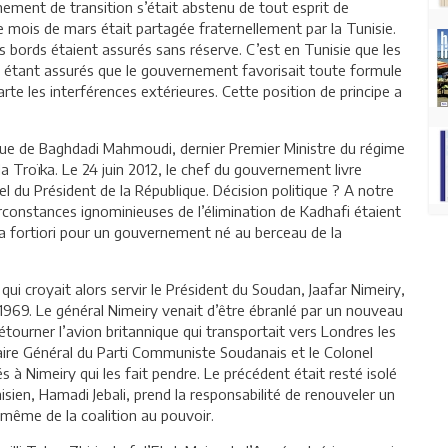
nement de transition s’était abstenu de tout esprit de
le mois de mars était partagée fraternellement par la Tunisie.
ous bords étaient assurés sans réserve. C’est en Tunisie que les
, étant assurés que le gouvernement favorisait toute formule
rte les interférences extérieures. Cette position de principe a
ique de Baghdadi Mahmoudi, dernier Premier Ministre du régime
 Troïka. Le 24 juin 2012, le chef du gouvernement livre
el du Président de la République. Décision politique ? A notre
irconstances ignominieuses de l’élimination de Kadhafi étaient
, a fortiori pour un gouvernement né au berceau de la
ui croyait alors servir le Président du Soudan, Jaafar Nimeiry,
969. Le général Nimeiry venait d’être ébranlé par un nouveau
 détourner l’avion britannique qui transportait vers Londres les
ire Général du Parti Communiste Soudanais et le Colonel
és à Nimeiry qui les fait pendre. Le précédent était resté isolé
sien, Hamadi Jebali, prend la responsabilité de renouveler un
 même de la coalition au pouvoir.