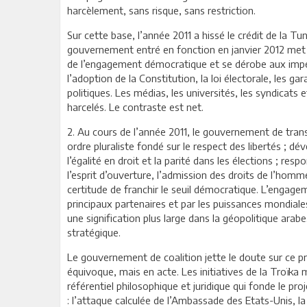
harcèlement, sans risque, sans restriction.
Sur cette base, l’année 2011 a hissé le crédit de la T
gouvernement entré en fonction en janvier 2012 met u
de l’engagement démocratique et se dérobe aux impérati
l’adoption de la Constitution, la loi électorale, les gara
politiques. Les médias, les universités, les syndicats 
harcelés. Le contraste est net.
2. Au cours de l’année 2011, le gouvernement de transi
ordre pluraliste fondé sur le respect des libertés ; 
l’égalité en droit et la parité dans les élections ; respo
l’esprit d’ouverture, l’admission des droits de l’hom
certitude de franchir le seuil démocratique. L’engag
principaux partenaires et par les puissances mondiales
une signification plus large dans la géopolitique arabe
stratégique.
Le gouvernement de coalition jette le doute sur ce pr
équivoque, mais en acte. Les initiatives de la Troïk
référentiel philosophique et juridique qui fonde le proj
: l’attaque calculée de l’Ambassade des Etats-Unis, la 