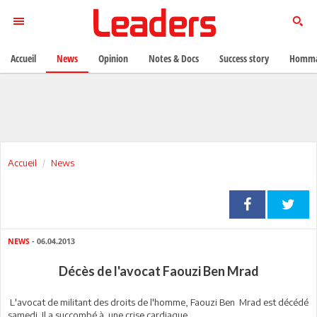
Accueil
News
Opinion
Notes & Docs
Success story
Homma
Accueil
News
NEWS
- 06.04.2013
Décès de l'avocat Faouzi Ben Mrad
L'avocat de militant des droits de l'homme, Faouzi Ben Mrad est décédé
samedi. Il a succombé à une crise cardiaque.