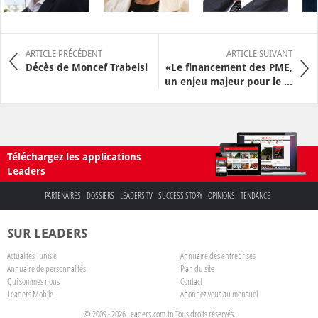
ARTICLE PRÉCÉDENT
ARTICLE SUIVANT
Décès de Moncef Trabelsi
«Le financement des PME,
un enjeu majeur pour le ...
Téléchargez les applications
Leaders
PARTENAIRES
DOSSIERS
LEADERS TV
SUCCESS STORY
OPINIONS
TENDANCE
SUR LEADERS
Actualités Tunisie
Annuaire des entreprises
Annuaire de personnalités
Plan du site
Qui sommes nous
Contact
Leaders Mobile
Abonnez-vous au mensuel
© 2009 - 2026 Leaders.com.tn Tous droits réservés.