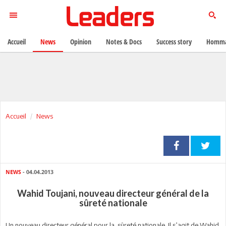
Accueil
News
Opinion
Notes & Docs
Success story
Homma
Accueil
News
NEWS
- 04.04.2013
Wahid Toujani, nouveau directeur général de la
sûreté nationale
Un nouveau directeur général pour la sûreté nationale. Il s’agit de Wahid