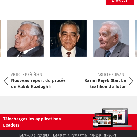
ARTICLE PRÉCÉDENT
ARTICLE SUIVANT
Nouveau report du procès
Karim Rejeb Sfar: Le
de Habib Kazdaghli
textilien du futur
Téléchargez les applications
Leaders
PARTENAIRES
DOSSIERS
LEADERS TV
SUCCESS STORY
OPINIONS
TENDANCE