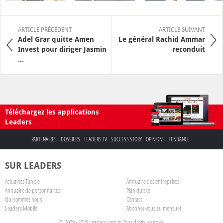
ARTICLE PRÉCÉDENT
ARTICLE SUIVANT
Adel Grar quitte Amen
Le général Rachid Ammar
Invest pour diriger Jasmin
reconduit
...
Téléchargez les applications
Leaders
PARTENAIRES
DOSSIERS
LEADERS TV
SUCCESS STORY
OPINIONS
TENDANCE
SUR LEADERS
Actualités Tunisie
Annuaire des entreprises
Annuaire de personnalités
Plan du site
Qui sommes nous
Contact
Leaders Mobile
Abonnez-vous au mensuel
© 2009 - 2026 Leaders.com.tn Tous droits réservés.