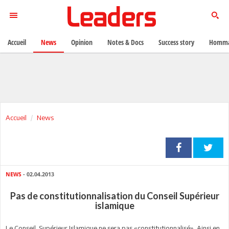
Accueil
News
Opinion
Notes & Docs
Success story
Homma
Accueil
News
NEWS
- 02.04.2013
Pas de constitutionnalisation du Conseil Supérieur
islamique
Le Conseil Supérieur Islamique ne sera pas «constitutionnalisé». Ainsi en